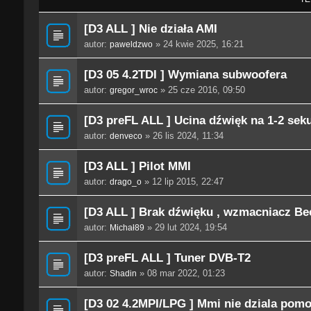
[D3 ALL ] Nie działa AMI
autor:
» 24 kwie 2025, 16:21
paweldzwo
[D3 05 4.2TDI ] Wymiana subwoofera
autor:
» 25 cze 2016, 09:50
gregor_wroc
[D3 preFL ALL ] Ucina dźwięk na 1-2 sek
autor:
» 26 lis 2024, 11:34
denveco
[D3 ALL ] Pilot MMI
autor:
» 12 lip 2015, 22:47
drago_o
[D3 ALL ] Brak dźwięku , wzmacniacz Be
autor:
» 29 lut 2024, 19:54
Michał89
[D3 preFL ALL ] Tuner DVB-T2
autor:
» 08 mar 2022, 01:23
Shadin
[D3 02 4.2MPI/LPG ] Mmi nie dziala pom