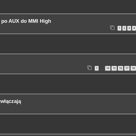
a po AUX do MMI High
1
2
3
4
1
14
15
16
17
18
…
 włączają