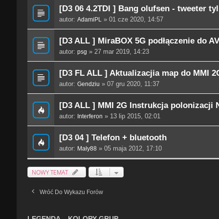
[D3 06 4.2TDI ] Bang olufsen - tweeter ty
autor:
» 01 cze 2020, 14:57
AdamiPL
[D3 ALL ] MiraBOX 5G podłączenie do AV1
autor:
» 27 mar 2019, 14:23
psg
[D3 FL ALL ] Aktualizacjia map do MMI 
autor:
» 07 gru 2020, 11:37
Gendziu
[D3 ALL ] MMI 2G Instrukcja polonizacji 
autor:
» 13 lip 2015, 02:01
Interferon
[D3 04 ] Telefon + bluetooth
autor:
» 05 maja 2012, 17:10
Mały88
NOWY TEMAT
Wróć Do Wykazu Forów
LEGENDA – KOLORY GRUP