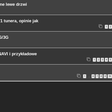
lne lewe drzwi
 tunera, opinie jak
1
2
2G/3G
NAVI i przykładowe
1
2
3
4
5
1
6
7
8
9
10
…