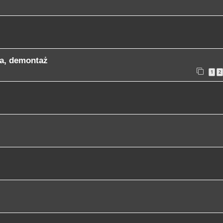
ja, demontaż
1
2