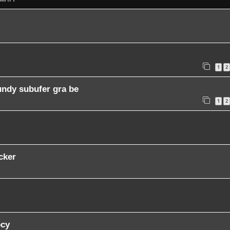
1
2
undy subufer gra be
1
2
cker
ocy