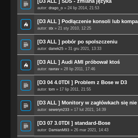
[D3 ALL ] SDS - zmiana języka
autor:
» 24 lip 2014, 21:53
drago_o
[D3 ALL ] Podłączenie konsoli lub komp
autor:
» 21 sty 2010, 12:25
stx
[D3 ALL ] pobór po spolszczeniu
autor:
» 31 gru 2021, 13:33
danek25
[D3 ALL ] Audi AMI próbował ktoś
autor:
» 28 lip 2011, 17:46
ravrav
[D3 04 4.0TDI ] Problem z Bose w D3
autor:
» 17 lip 2011, 21:55
tom
[D3 ALL ] Monitory w zagłówkach się nie
autor:
» 17 lut 2021, 14:39
seweryn233
[D3 07 3.0TDI ] standard-Bose
autor:
» 26 mar 2021, 14:43
DamianM93