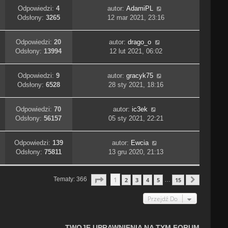
Odpowiedzi:
4
autor:
AdamiPL
Odsłony:
3265
12 mar 2021, 23:16
Odpowiedzi:
20
autor:
drago_o
Odsłony:
13994
12 lut 2021, 06:02
Odpowiedzi:
9
autor:
gracyk75
Odsłony:
6528
28 sty 2021, 18:16
Odpowiedzi:
70
autor:
ic3ek
Odsłony:
56157
05 sty 2021, 22:21
Odpowiedzi:
139
autor:
Ewcia
Odsłony:
75811
13 gru 2020, 21:13
Strona
1
Z
15
1
Tematy: 366
2
3
4
5
15
…
Następn
Przejdź Do
TWOJE UPRAWNIENIA NA TYM FORUM