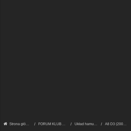
Strona główna
FORUM KLUB AUDI A8 - FORUM TECHNICZNE
Układ hamulcowy
A8 D3 (2002 - 2009)