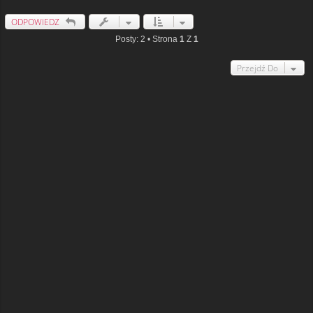
ODPOWIEDZ
Posty: 2 • Strona
1
Z
1
Przejdź Do