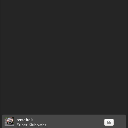
ę
sssebek
Super Klubowicz