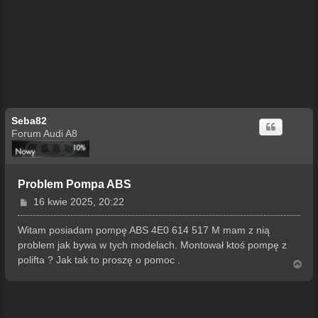
Seba82
Forum Audi A8
Problem Pompa ABS
P
16 kwie 2025, 20:22
o
s
Witam posiadam pompę ABS 4E0 614 517 M mam z nią
t
problem jak bywa w tych modelach. Montował ktoś pompę z
polifta ? Jak tak to proszę o pomoc .
N
a
g
ó
r