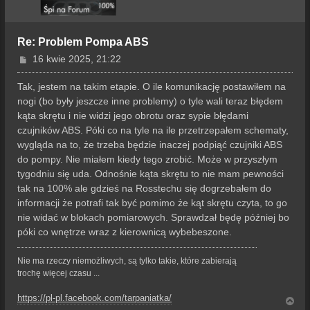
Re: Problem Pompa ABS
P
16 kwie 2025, 21:22
o
s
Tak, jestem na takim etapie. O ile komunikację postawiłem na
t
nogi (bo były jeszcze inne problemy) o tyle wali teraz błędem
kąta skrętu i nie widzi jego obrotu oraz sypie błędami
czujników ABS. Póki co na tyle na ile przetrzepałem schematy,
wygląda na to, że trzeba będzie inaczej podpiąć czujniki ABS
do pompy. Nie miałem kiedy tego zrobić. Może w przyszłym
tygodniu się uda. Odnośnie kąta skrętu to nie mam pewności
tak na 100% ale gdzieś na Rosstechu się dogrzebałem do
informacji że potrafi tak być pomimo że kąt skrętu czyta, to go
nie widać w blokach pomiarowych. Sprawdzał będę później bo
póki co wnętrze wraz z kierownicą wybebeszone.
Nie ma rzeczy niemożliwych, są tylko takie, które zabierają
trochę więcej czasu ...
https://pl-pl.facebook.com/tarpaniatka/
N