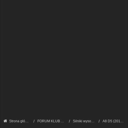
Strona główna
FORUM KLUB AUDI A8 - FORUM TECHNICZNE
Silniki wysokoprężne
A8 D5 (2017 - 2023)