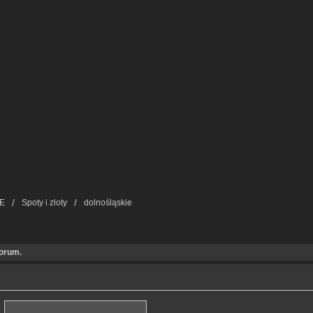
E
Spoty i zloty
dolnośląskie
forum.