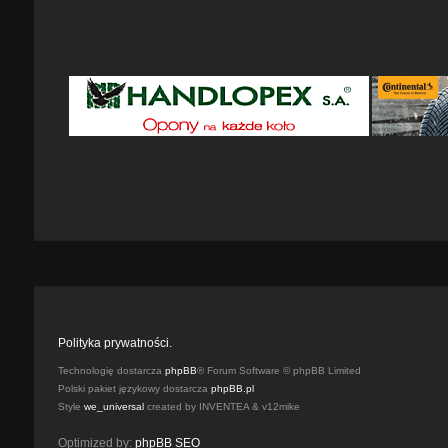
Polityka prywatności.
Technologię dostarcza
phpBB
® Forum Software © phpBB Limited
Polski pakiet językowy dostarcza
phpBB.pl
Style
we_universal
created by INVENTEA & v12mike
Optimized by:
phpBB SEO