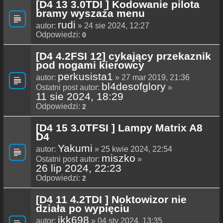
[D4 13 3.0TDI ] Kodowanie pilota
bramy wyszaża menu
rudi
autor:
» 24 sie 2024, 12:27
Odpowiedzi:
0
[D4 4.2FSI 12] cykający przekaznik
pod nogami kierowcy
perkusista1
autor:
» 27 mar 2019, 21:36
bl4desofglory
Ostatni post autor:
»
11 sie 2024, 18:29
Odpowiedzi:
2
[D4 15 3.0TFSI ] Lampy Matrix A8
D4
Yakumi
autor:
» 25 kwie 2024, 22:54
miszko
Ostatni post autor:
»
26 lip 2024, 22:23
Odpowiedzi:
2
[D4 11 4.2TDI ] Noktowizor nie
działa po wypięciu
jkk698
autor:
» 04 sty 2024, 13:35