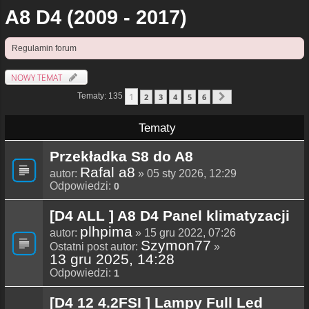
A8 D4 (2009 - 2017)
Regulamin forum
NOWY TEMAT
1
Tematy: 135
2
3
4
5
6
Następna
Tematy
Przekładka S8 do A8
Rafal a8
autor:
» 05 sty 2026, 12:29
Odpowiedzi:
0
[D4 ALL ] A8 D4 Panel klimatyzacji
plhpima
autor:
» 15 gru 2022, 07:26
Szymon77
Ostatni post autor:
»
13 gru 2025, 14:28
Odpowiedzi:
1
[D4 12 4.2FSI ] Lampy Full Led