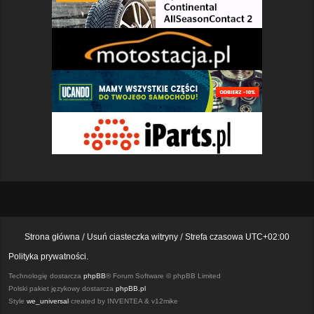
Strona główna
Usuń ciasteczka witryny
Strefa czasowa
UTC+02:00
Polityka prywatności.
Technologię dostarcza
phpBB
® Forum Software © phpBB Limited
Polski pakiet językowy dostarcza
phpBB.pl
Style
we_universal
created by INVENTEA & v12mike