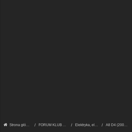
Strona główna
FORUM KLUB AUDI A8 - FORUM TECHNICZNE
Elektryka, elektronika
A8 D4 (2009 - 2017)