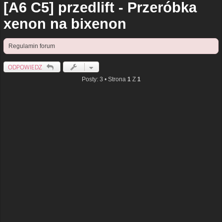
[A6 C5] przedlift - Przeróbka
xenon na bixenon
Regulamin forum
ODPOWIEDZ
Posty: 3 • Strona
1
Z
1