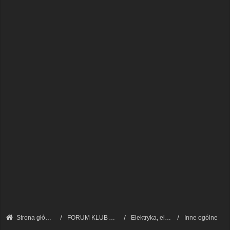
Strona główna
FORUM KLUB AUDI A8 - FORUM TECHNICZNE
Elektryka, elektronika
Inne ogólne