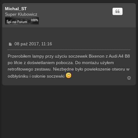
Michal_ST
Super Klubowicz
P
08 paź 2017, 11:16
o
s
Przerobiłem lampy przy użyciu soczewek Bixenon z Audi A4 B8
t
po lifcie z doświetlaniem pobocza. Do montażu użyłem
retrofitowego zestawu. Niezbędne było powiekszenie otworu w
odbłyśniku i osłonie soczewki
N
a
g
ó
r
ę