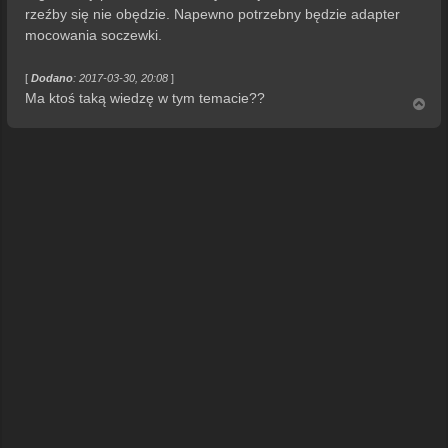
rzeźby się nie obędzie. Napewno potrzebny będzie adapter
mocowania soczewki.
[
Dodano
: 2017-03-30, 20:08
]
Ma ktoś taką wiedzę w tym temacie??
N
a
g
ó
r
ę