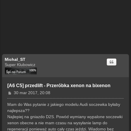
Michal_ST
Super Klubowicz
[A6 C5] przedlift - Przeróbka xenon na bixenon
P
30 mar 2017, 20:08
o
s
Mam do Was pytanie z jakiego modelu Audi soczewka byłaby
t
najlepsza??
Najlepiej na gniazdo D2S. Powód wymiany wypalone soczewki
xenon obecne a nie mam czasu na wysyłanie lamp do
regeneracji ponieważ auto cały czas jeździ. Wiadomo bez