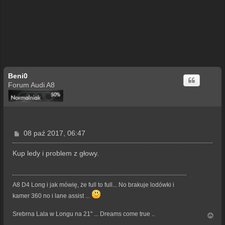
Beni0
Forum Audi A8
P
08 paź 2017, 06:47
o
s
Kup ledy i problem z głowy.
t
A8 D4 Long i jak mówię, że full to full... No brakuje lodówki i
kamer 360 no i lane assist ...
Srebrna Lala w Longu na 21" ... Dreams come true ..
N
a