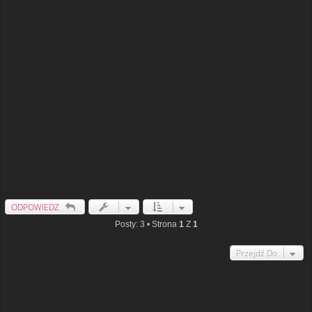
ODPOWIEDZ
Posty: 3 • Strona
1
Z
1
Przejdź Do