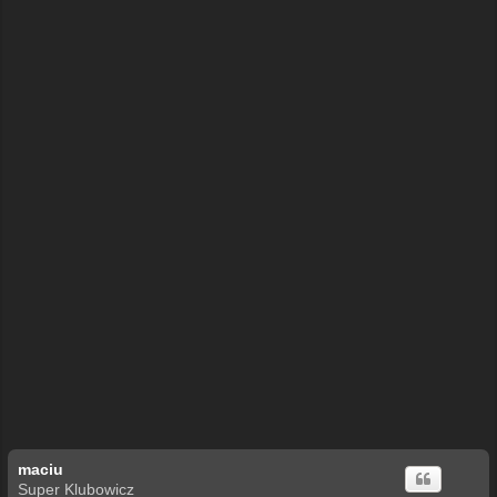
ę
maciu
Super Klubowicz