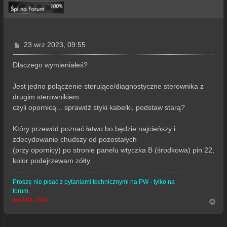
P
23 wrz 2023, 09:55
o
s
Dlaczego wymieniałeś?
t
Jest jedno połączenie sterujące/diagnostyczne sterownika z
drugim sterownikiem
czyli opornicą... sprawdź styki kabelki, podstaw starą?
Który przewód poznać łatwo bo będzie najcieńszy i
zdecydowanie chudszy od pozostałych
(przy opornicy) po stronie panelu wtyczka B (środkowa) pin 22,
kolor podejrzewam zółty.
Proszę nie pisać z pytaniami technicznymi na PW - tylko na
forum.
wyPAD 2020
N
a
g
ó