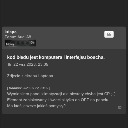
krispc
Forum Audi A8
kod błedu jest komputera i interfejsu boscha.
P
22 wrz 2023, 23:05
o
s
Zdjecie z ekranu Laptopa.
t
[
Dodano
: 2023-09-22, 23:05
]
Wymieniłem panel klimatyzacji ale niestety chyba jest CP ;-(
Element zablokowany i świeci si tylko on OFF na panelu.
Ma ktoś jeszcze jakieś pomysły?
N
a
g
ó
r