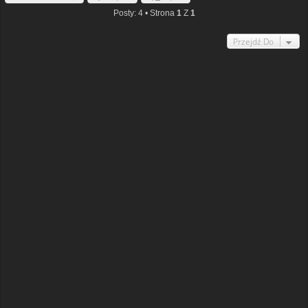
Posty: 4 • Strona
1
Z
1
Przejdź Do