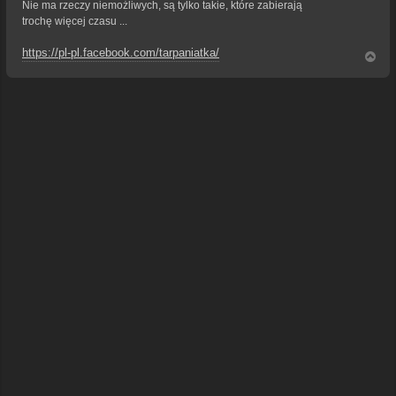
Nie ma rzeczy niemożliwych, są tylko takie, które zabierają
trochę więcej czasu ...
https://pl-pl.facebook.com/tarpaniatka/
N
a
g
ó
r
ę