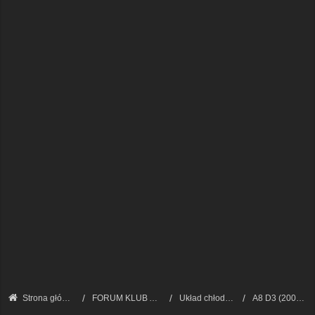
Strona główna
FORUM KLUB AUDI A8 - FORUM TECHNICZNE
Układ chłodzenia, ogrzewanie i klimatyzacja
A8 D3 (2002 - 2009)