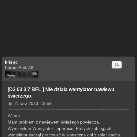
krispc
Forum Audi A8
[D3 03 3.7 BFL ] Nie działa wentylator nawiewu
świerzego.
P
21 wrz 2023, 19:59
o
s
Witam
t
Mam problem z nawiewem świeżego powietrza.
Wymieniłem Wentylator i opornice. Po tych zabiegach
wentylator zaczął pracować w słoneczne dni z solar dachu.