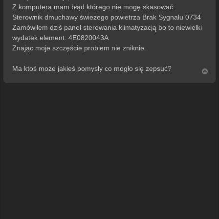
Z komputera mam błąd którego nie mogę skasować:
Sterownik dmuchawy świeżego powietrza Brak Sygnału 0734
Zamówiłem dziś panel sterowania klimatyzacją bo to niewielki
wydatek element: 4E0820043A
Znając moje szczęście problem nie zniknie.
Ma ktoś może jakieś pomysły co mogło się zepsuć?
N
a
g
ó
r
ę