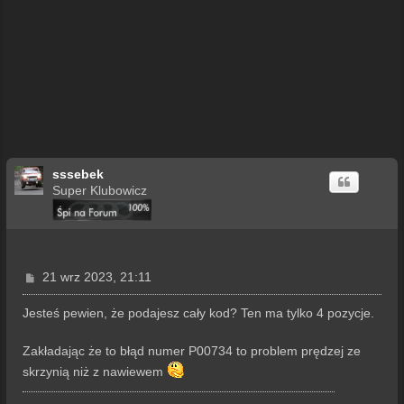
sssebek
Super Klubowicz
P
21 wrz 2023, 21:11
o
s
Jesteś pewien, że podajesz cały kod? Ten ma tylko 4 pozycje.
t
Zakładając że to błąd numer P00734 to problem prędzej ze
skrzynią niż z nawiewem