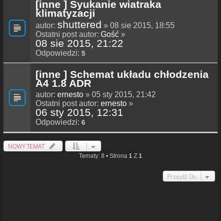
[inne ] Syukanie wiatraka
klimatyzacji
shuttered
autor:
» 08 sie 2015, 18:55
Ostatni post autor:
Gość
»
08 sie 2015, 21:22
Odpowiedzi:
5
[inne ] Schemat układu chłodzenia
A4 1.8 ADR
autor:
ernesto
» 05 sty 2015, 21:42
Ostatni post autor:
ernesto
»
06 sty 2015, 12:31
Odpowiedzi:
6
NOWY TEMAT
Tematy: 8 • Strona
1
Z
1
Przejdź Do