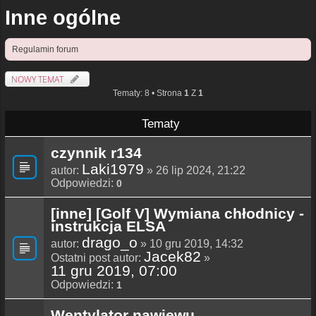
Inne ogólne
Regulamin forum
NOWY TEMAT
Tematy: 8 • Strona
1
Z
1
Tematy
czynnik r134
Laki1979
autor:
» 26 lip 2024, 21:22
Odpowiedzi:
0
[inne] [Golf V] Wymiana chłodnicy -
instrukcja ELSA
drago_o
autor:
» 10 gru 2019, 14:32
Jacek82
Ostatni post autor:
»
11 gru 2019, 07:00
Odpowiedzi:
1
Wentylator nawiewu