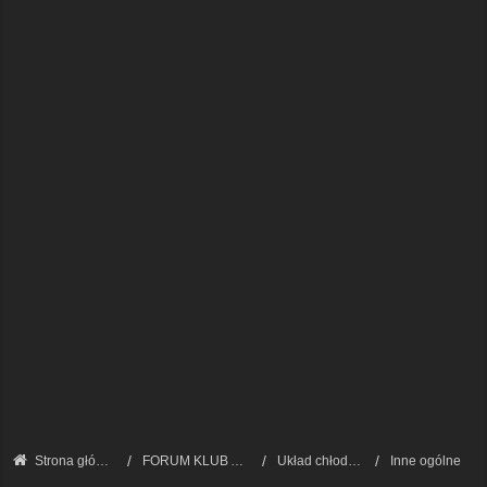
Strona główna
FORUM KLUB AUDI A8 - FORUM TECHNICZNE
Układ chłodzenia, ogrzewanie i klimatyzacja
Inne ogólne