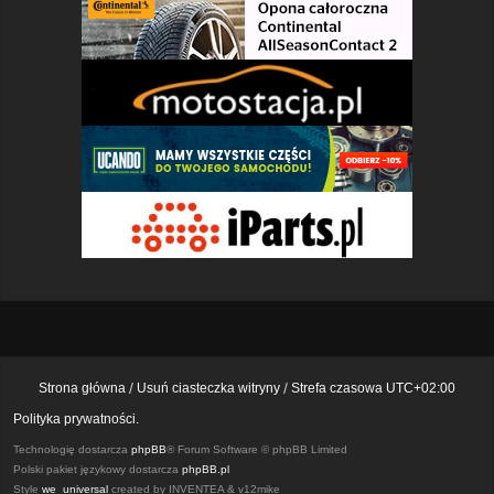
Strona główna
Usuń ciasteczka witryny
Strefa czasowa
UTC+02:00
Polityka prywatności.
Technologię dostarcza
phpBB
® Forum Software © phpBB Limited
Polski pakiet językowy dostarcza
phpBB.pl
Style
we_universal
created by INVENTEA & v12mike