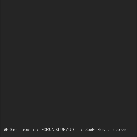
Strona główna
FORUM KLUB AUDI A8 - FORUM PODSTAWOWE
Spoty i zloty
lubelskie