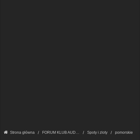
Strona główna
FORUM KLUB AUDI A8 - FORUM PODSTAWOWE
Spoty i zloty
pomorskie