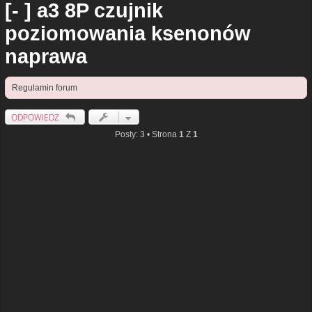
[- ] a3 8P czujnik
poziomowania ksenonów
naprawa
Regulamin forum
ODPOWIEDZ
Posty: 3 • Strona
1
Z
1