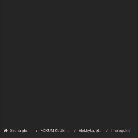
Strona główna
FORUM KLUB AUDI A8 - FORUM TECHNICZNE
Elektryka, elektronika
Inne ogólne