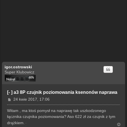
igor.ostrowski
Super Klubowicz
[- ] a3 8P czujnik poziomowania ksenonów naprawa
P
24 kwie 2017, 17:06
o
s
Witam , ma ktoś pomysł na naprawę tak uszkodzonego
t
łącznika czujnika poziomowania? Aso 622 zł za czujnik z tym
drążkiem.
N