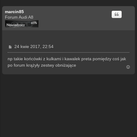
marcin85
Forum Audi A8
P
24 kwie 2017, 22:54
o
s
np takie końcówki z kulkami i kawalek preta pomiędzy coś jak
t
po forum krążyły zestwy obniżające
N
a
g
ó
r
ę