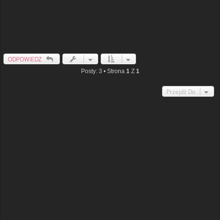
ODPOWIEDZ
Posty: 3 • Strona
1
Z
1
Przejdź Do