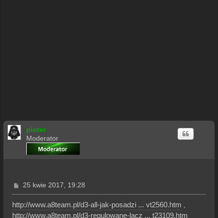
pioter
Moderator
P
25 kwie 2017, 19:28
o
s
http://www.a8team.pl/d3-all-jak-posadzi ... vt2560.htm
,
t
http://www.a8team.pl/d3-regulowane-lacz ... t23109.htm