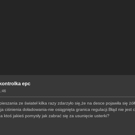
 kontrolka epc
1:46
szania ze świateł kilka razy zdarzyło się,że na desce pojawiła się żó
 ciśnienia doładowania-nie osiągnięta granica regulacji.Błąd nie jest 
ktoś jakieś pomysły jak zabrać się za usunięcie usterki?