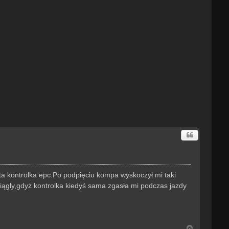
łta kontrolka epc.Po podpięciu kompa wyskoczył mi taki
ciągły,gdyż kontrolka kiedyś sama zgasła mi podczas jazdy
N