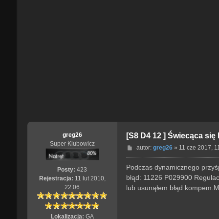
greg26
[S8 D4 12 ] Świecąca się
Super Klubowicz
P
autor:
greg26
»
11 cze 2017, 1
o
s
Podczas dynamicznego przyśpie
Posty:
423
t
błąd: 11226 P029900 Regulacja
Rejestracja:
11 lut 2010,
lub usunąłem błąd kompem.Ma 
22:06
Lokalizacja:
GA