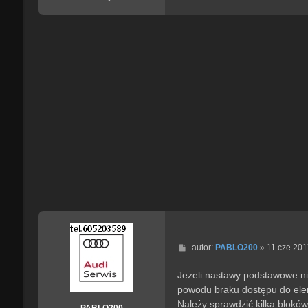
P
autor:
PABLO200
»
11 cze 201
o
s
Jeżeli nastawy podstawowe ni
t
powodu braku dostępu do ele
Należy sprawdzić kilka blok