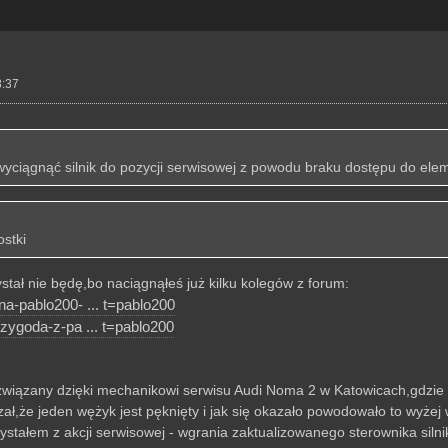
8:37
yciągnąć silnik do pozycji serwisowej z powodu braku dostępu do ele
stki
stał nie będę,bo naciągnąłeś już kilku kolegów z forum:
a-pablo200- ... t=pablo200
zygoda-z-pa ... t=pablo200
związany dzięki mechanikowi serwisu Audi Noma 2 w Katowicach,gdzie 
ł,że jeden wężyk jest pęknięty i jak się okazało powodowało to wyżej
stałem z akcji serwisowej - wgrania zaktualizowanego sterownika silni