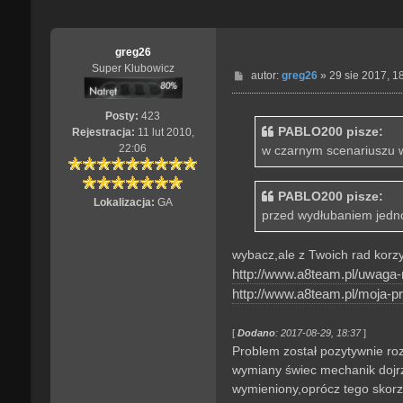
greg26
Super Klubowicz
P
autor:
greg26
»
29 sie 2017, 1
o
s
Posty:
423
t
PABLO200 pisze:
Rejestracja:
11 lut 2010,
22:06
w czarnym scenariuszu w
PABLO200 pisze:
Lokalizacja:
GA
przed wydłubaniem jedno
wybacz,ale z Twoich rad korzy
http://www.a8team.pl/uwaga-n
http://www.a8team.pl/moja-pr
[
Dodano
: 2017-08-29, 18:37
]
Problem został pozytywnie ro
wymiany świec mechanik dojrza
wymieniony,oprócz tego skorzy