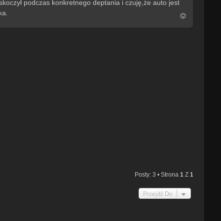
koczył podczas konkretnego deptania i czuję,że auto jest
ka.
N
a
g
ó
r
ę
Posty: 3 • Strona
1
Z
1
Przejdź Do