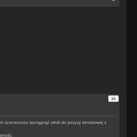
a
g
ó
r
ę
 scenariuszu wyciągnąć silnik do pozycji serwisowej z
ewność.