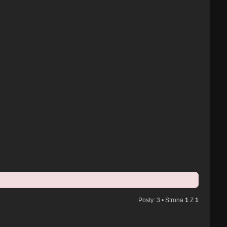
Posty: 3 • Strona
1
Z
1