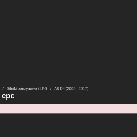
Silniki benzynowe i LPG
A8 D4 (2009 - 2017)
a epc