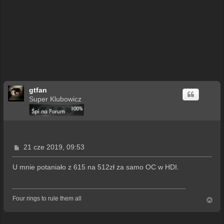
gtfan
Super Klubowicz
P
21 cze 2019, 09:53
o
s
U mnie potaniało z 615 na 512zł za samo OC w HDI.
t
Four rings to rule them all
N
a
g
ó