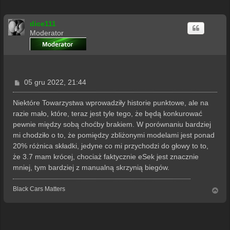
dice111
Moderator
P
05 gru 2022, 21:44
o
s
Niektóre Towarzystwa wprowadziły historie punktowe, ale na
t
razie mało, które, teraz jest tyle tego, że będą konkurować
pewnie między sobą choćby brakiem. W porównaniu bardziej
mi chodziło o to, że pomiędzy zbliżonymi modelami jest ponad
20% różnica składki, jedyne co mi przychodzi do głowy to to,
że 3.7 mam krócej, chociaż faktycznie eSek jest znacznie
mniej, tym bardziej z manualną skrzynią biegów.
Black Cars Matters
N
a
g
ó
r