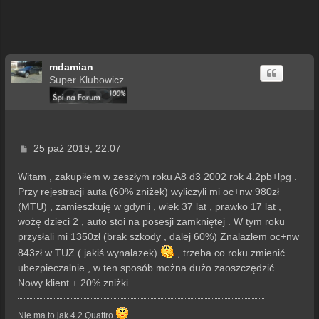
mdamian
Super Klubowicz
P
25 paź 2019, 22:07
o
s
Witam , zakupiłem w zeszłym roku A8 d3 2002 rok 4.2pb+lpg .
t
Przy rejestracji auta (60% zniżek) wyliczyli mi oc+nw 980zł
(MTU) , zamieszkuję w gdynii , wiek 37 lat , prawko 17 lat ,
wożę dzieci 2 , auto stoi na posesji zamkniętej . W tym roku
przysłali mi 1350zł (brak szkody , dalej 60%) Znalazłem oc+nw
843zł w TUZ ( jakiś wynalazek)
, trzeba co roku zmienić
ubezpieczalnie , w ten sposób można dużo zaoszczędzić .
Nowy klient + 20% zniżki .
Nie ma to jak 4.2 Quattro