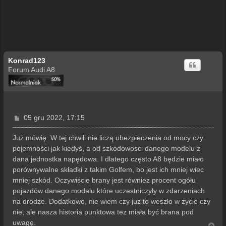
Konrad123
Forum Audi A8
P
05 gru 2022, 17:15
o
s
Już mówię. W tej chwili nie liczą ubezpieczenia od mocy czy
t
pojemności jak kiedyś, a od szkodowosci danego modelu z
dana jednostka napędowa. I dlatego często A8 będzie miało
porównywalne składki z takim Golfem, bo jest ich mniej wiec
mniej szkód. Oczywiście brany jest również procent ogółu
pojazdów danego modelu które uczestniczyły w zdarzeniach
na drodze. Dodatkowo, nie wiem czy już to weszło w życie czy
nie, ale nasza historia punktowa tez miała być brana pod
uwagę.
N