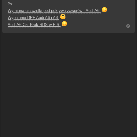
Ps:
Wymiana uszczelki pod pokrywą zaworów - Audi A6.
Wypalanie DPF Audi A6 i A8.
Audi A6 C5. Brak RDS w FIS.
N
a
g
ó
r
ę