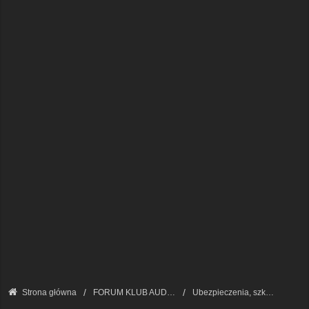
Strona główna
FORUM KLUB AUDI A8 - FORUM PODSTAWOWE
Ubezpieczenia, szkody, naprawy, porady prawne