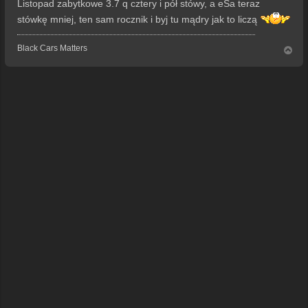
Listopad zabytkowe 3.7 q cztery i pół stówy, a eSa teraz
stówkę mniej, ten sam rocznik i byj tu mądry jak to liczą
Black Cars Matters
N
a
g
ó
r
ę