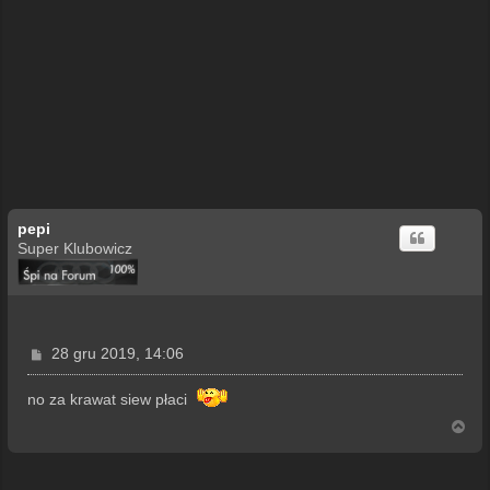
pepi
Super Klubowicz
P
28 gru 2019, 14:06
o
s
no za krawat siew płaci
t
N
a
g
ó