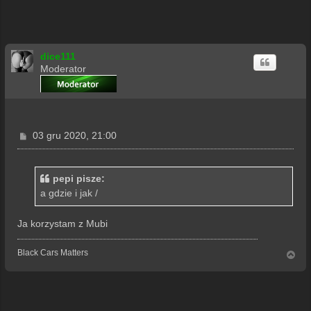
dice111
Moderator
P
03 gru 2020, 21:00
o
s
t
pepi pisze:
a gdzie i jak /
Ja korzystam z Mubi
Black Cars Matters
N
a
g
ó
r
ę