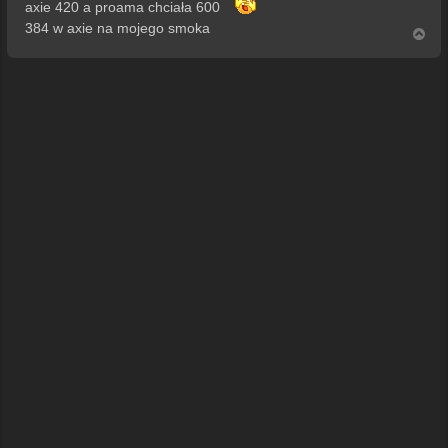
axie 420 a proama chciała 600
384 w axie na mojego smoka
N
a
g
ó
r
ę