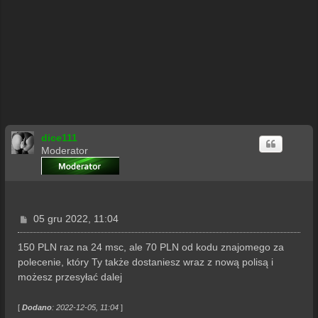
dice111
Moderator
P
05 gru 2022, 11:04
o
s
150 PLN raz na 24 msc, ale 70 PLN od kodu znajomego za
t
polecenie, który Ty także dostaniesz wraz z nową polisą i
możesz przesyłać dalej
[
Dodano
: 2022-12-05, 11:04
]