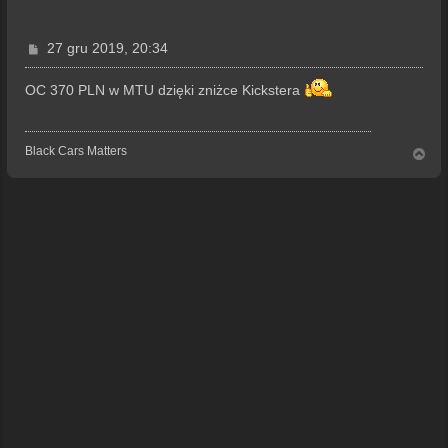
P
27 gru 2019, 20:34
o
s
OC 370 PLN w MTU dzięki zniżce Kickstera
t
Black Cars Matters
N
a
g
ó
r
ę