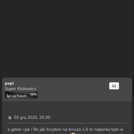
pepi
Super Klubowicz
P
03 gru 2020, 20:00
o
s
a gdzie i jak / Bo jak liczyłem na focusa 1,6 to najtaniej było w
t