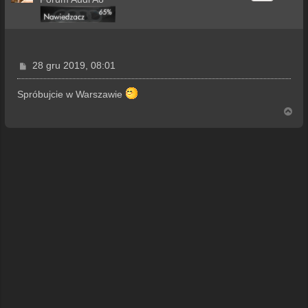
P
28 gru 2019, 08:01
o
s
Spróbujcie w Warszawie
t
N
a
g
ó
r
ę