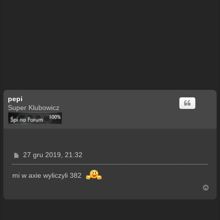
pepi
Super Klubowicz
P
27 gru 2019, 21:32
o
s
mi w axie wyliczyli 382
t
N
a
g
ó
r