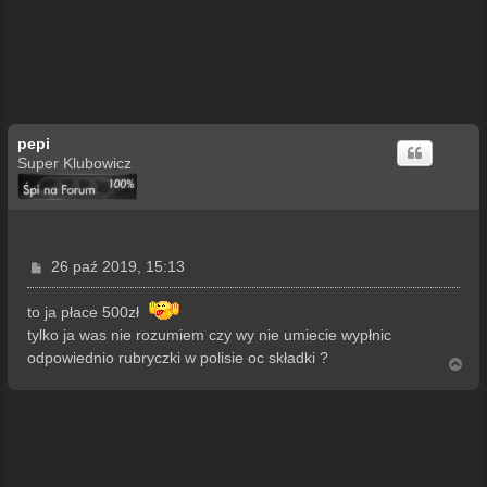
pepi
Super Klubowicz
P
26 paź 2019, 15:13
o
s
to ja płace 500zł
t
tylko ja was nie rozumiem czy wy nie umiecie wypłnic
odpowiednio rubryczki w polisie oc składki ?
N
a
g
ó
r
ę