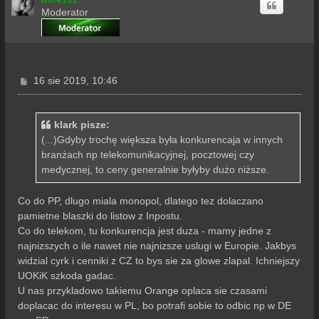
Moderator
P
16 sie 2019, 10:46
o
s
t
klark pisze:
(...)Gdyby trochę większa była konkurencaja w innych
branżach np telekomunikacyjnej, pocztowej czy
medycznej, to ceny generalnie byłyby dużo niższe.
Co do PP, dlugo miala monopol, dlatego tez dolaczano
pamietne blaszki do listow z Inpostu.
Co do telekom, tu konkurencja jest duza - mamy jedne z
najnizszych o ile nawet nie najnizsze uslugi w Europie. Jakbys
widzial cyrk i cenniki z CZ to bys sie za glowe zlapal. Ichniejszy
UOKiK szkoda gadac.
U nas przykladowo takiemu Orange oplaca sie czasami
doplacac do interesu w PL, bo potrafi sobie to odbic np w DE