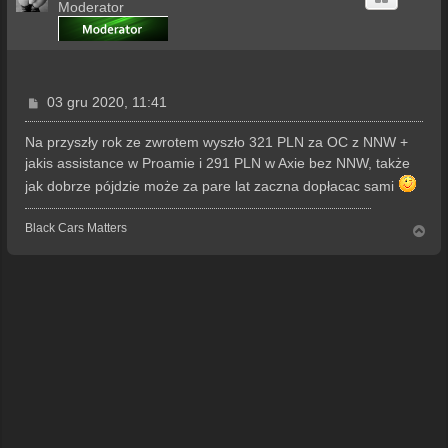
Moderator
P
03 gru 2020, 11:41
o
s
Na przyszły rok ze zwrotem wyszło 321 PLN za OC z NNW +
t
jakis assistance w Proamie i 291 PLN w Axie bez NNW, także
jak dobrze pójdzie może za pare lat zaczna dopłacac sami
Black Cars Matters
N
a
g
ó
r
ę