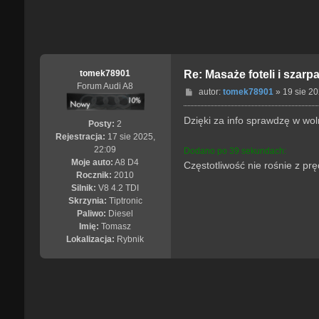
tomek78901
Re: Masaże foteli i szarp
Forum Audi A8
P
autor:
tomek78901
»
19 sie 20
o
s
Dzięki za info sprawdzę w woln
Posty:
2
t
Rejestracja:
17 sie 2025,
22:09
Dodano po 39 sekundach:
Moje auto:
A8 D4
Częstotliwość nie rośnie z p
Rocznik:
2010
Silnik:
V8 4.2 TDI
Skrzynia:
Tiptronic
Paliwo:
Diesel
Imię:
Tomasz
Lokalizacja:
Rybnik