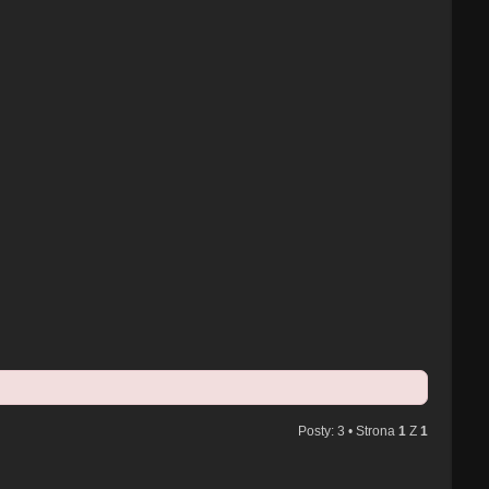
Posty: 3 • Strona
1
Z
1