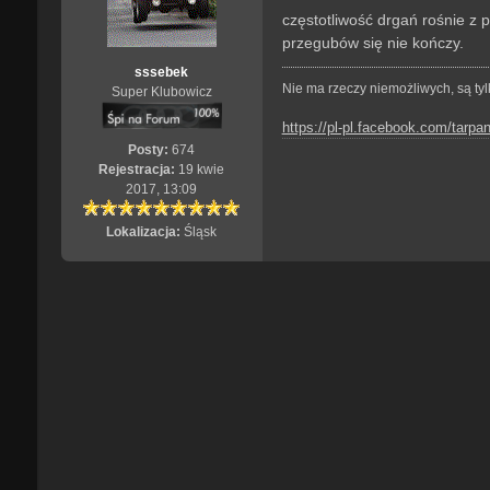
s
częstotliwość drgań rośnie z 
t
przegubów się nie kończy.
sssebek
Nie ma rzeczy niemożliwych, są tylk
Super Klubowicz
https://pl-pl.facebook.com/tarpan
Posty:
674
Rejestracja:
19 kwie
2017, 13:09
Lokalizacja:
Śląsk