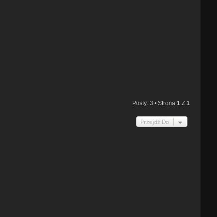
Posty: 3 • Strona
1
Z
1
Przejdź Do