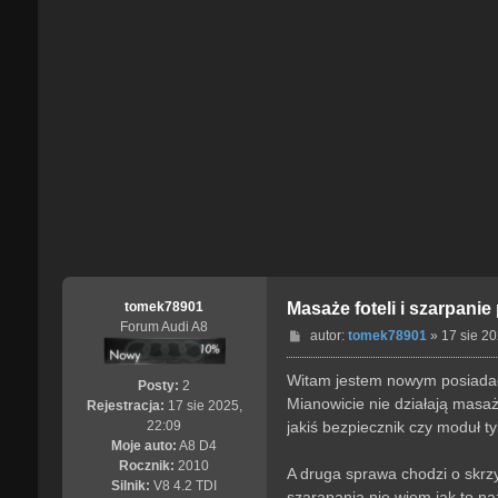
tomek78901
Masaże foteli i szarpanie
Forum Audi A8
P
autor:
tomek78901
»
17 sie 20
o
s
Witam jestem nowym posiadacz
Posty:
2
t
Mianowicie nie działają masaż
Rejestracja:
17 sie 2025,
jakiś bezpiecznik czy moduł t
22:09
Moje auto:
A8 D4
Rocznik:
2010
A druga sprawa chodzi o skrzy
Silnik:
V8 4.2 TDI
szarapania nie wiem jak to n