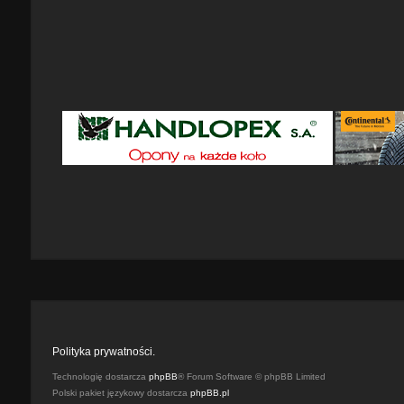
Polityka prywatności.
Technologię dostarcza
phpBB
® Forum Software © phpBB Limited
Polski pakiet językowy dostarcza
phpBB.pl