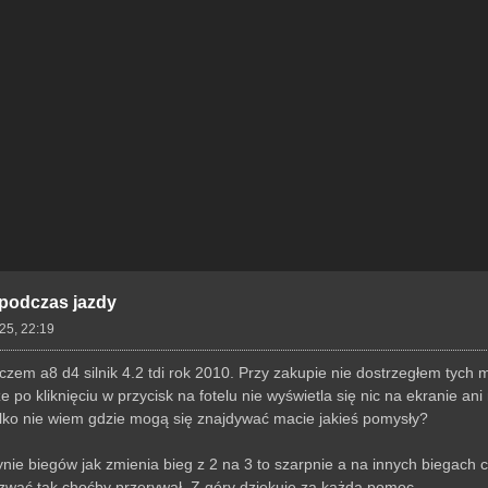
 podczas jazdy
25, 22:19
em a8 d4 silnik 4.2 tdi rok 2010. Przy zakupie nie dostrzegłem tych m
e po kliknięciu w przycisk na fotelu nie wyświetla się nic na ekranie
ylko nie wiem gdzie mogą się znajdywać macie jakieś pomysły?
nie biegów jak zmienia bieg z 2 na 3 to szarpnie a na innych biegach c
azwać tak choćby przerywał. Z góry dziękuję za każdą pomoc