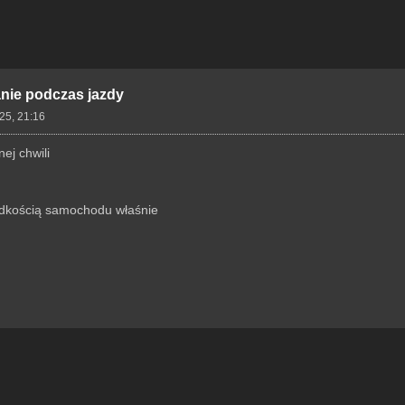
anie podczas jazdy
25, 21:16
ej chwili
rędkością samochodu właśnie