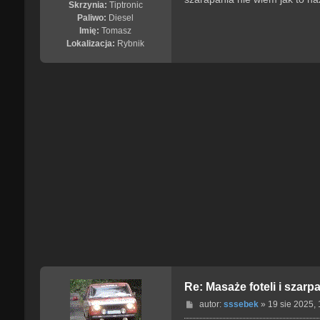
Skrzynia:
Tiptronic
Paliwo:
Diesel
Imię:
Tomasz
Lokalizacja:
Rybnik
Re: Masaże foteli i szarp
P
autor:
sssebek
»
19 sie 2025, 
o