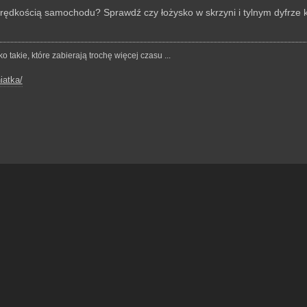
prędkością samochodu? Sprawdź czy łożysko w skrzyni i tylnym dyfrze kt
o takie, które zabierają trochę więcej czasu ...
iatka/