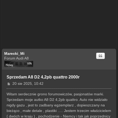
Marecki_Mi
Forum Audi A8
Sprzedam A8 D2 4,2pb quattro 2000r
P
20 sie 2025, 10:42
o
s
Witam serdecznie grono forumowiczów, pasjonatów marki.
t
Sprzedam moje autko A8 D2 4,2pb quattro. Auto nie widziało
nigdy gazu , jest to zadbany egzemplarz , dopieszczany na
bieżąco , małe detale , plastiki ..... Jestem trzecim właścicielem
( dwóch w kraju ) , pochodzenie - Niemcy i tak jak poprzednicy