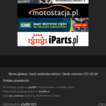
Strona główna
Usuń ciasteczka witryny
Strefa czasowa
UTC+02:00
Polityka prywatności.
Technologię dostarcza
phpBB
® Forum Software © phpBB Limited
Polski pakiet językowy dostarcza
phpBB.pl
Style
we_universal
created by INVENTEA & v12mike
Optimized by:
phpBB SEO