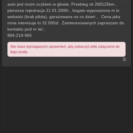
auto jest moim oczkiem w głowie. Przebieg ok 268125km ,
pierwsza rejestracja 21.01.2000r , bogato wyposażona m.in.
webasto (brak pilota), garażowana na co dzień , . Cena jaka
mnie interesuje to 32.000zł . Zainteresowanych zapraszam do
kontaktu pod nr tel ;
884-219-965
Nie masz wymaganych uprawnień, aby zobaczyć pliki załączone do
tego posta.
N
a
g
ó
r
ę