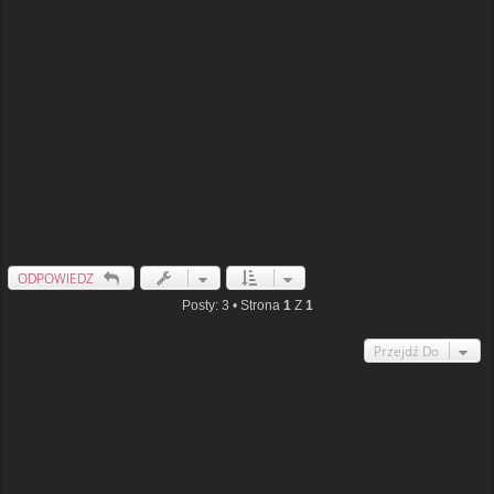
ODPOWIEDZ
Posty: 3 • Strona
1
Z
1
Przejdź Do