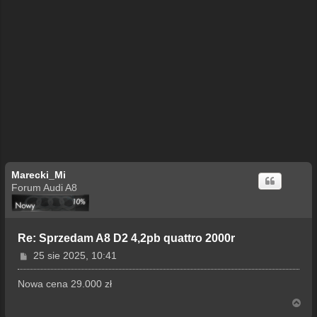
Marecki_Mi
Forum Audi A8
Re: Sprzedam A8 D2 4,2pb quattro 2000r
P
25 sie 2025, 10:41
o
s
Nowa cena 29.000 zł
t
N
a