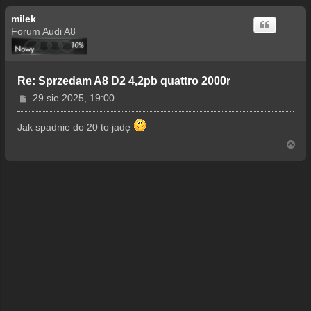
milek
Forum Audi A8
Re: Sprzedam A8 D2 4,2pb quattro 2000r
P
29 sie 2025, 19:00
o
s
Jak spadnie do 20 to jadę
t
N
a
g
ó
r
ę