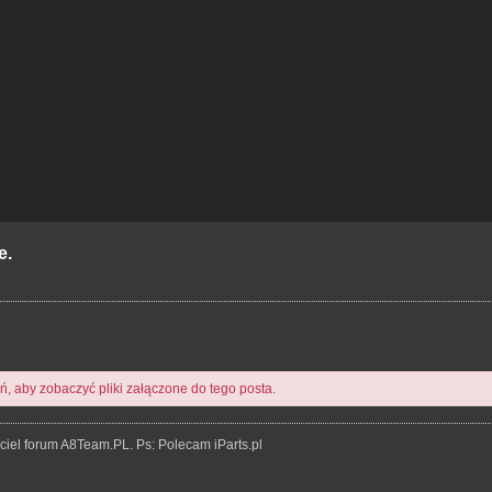
e.
 aby zobaczyć pliki załączone do tego posta.
ciel forum A8Team.PL. Ps: Polecam iParts.pl