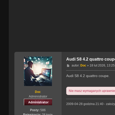
Audi S8 4.2 quattro coup
P
autor:
Doc
»
18 lut 2026, 13:25
o
s
Audi S8 4.2 quattro coupe.
t
Nie masz wymaganych uprawnień,
Doc
Administrator
2009-04-28 godzina 21:40 - założy
Posty:
586
Rejestracja:
28 kwie