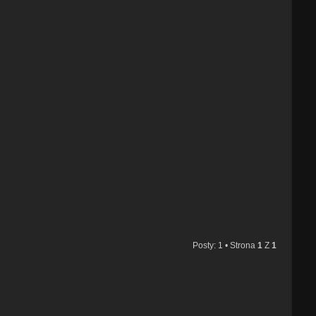
Posty: 1 • Strona
1
Z
1