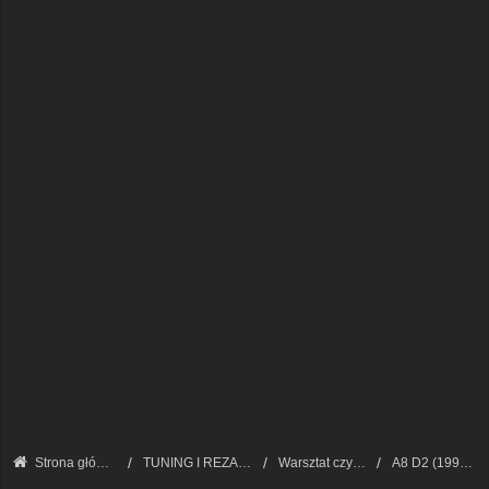
Strona główna
TUNING I REZANIE AUDI A8
Warsztat czyli zrób to sam
A8 D2 (1994 - 2002)