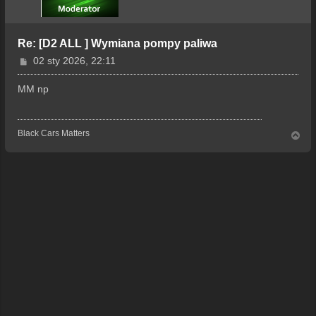
Re: [D2 ALL ] Wymiana pompy paliwa
P
02 sty 2026, 22:11
o
s
MM np
t
Black Cars Matters
N
a
g
ó
r
ę