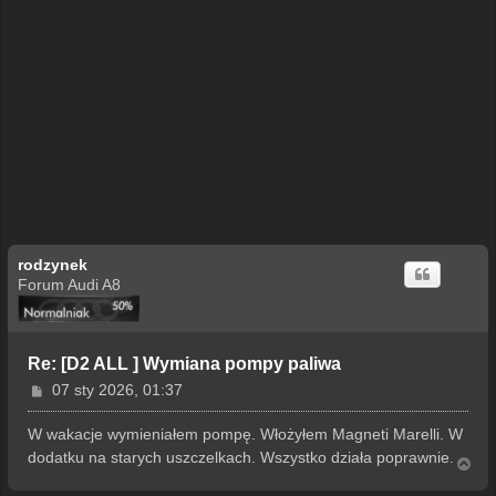
rodzynek
Forum Audi A8
Re: [D2 ALL ] Wymiana pompy paliwa
P
07 sty 2026, 01:37
o
s
W wakacje wymieniałem pompę. Włożyłem Magneti Marelli. W
t
dodatku na starych uszczelkach. Wszystko działa poprawnie.
N
a