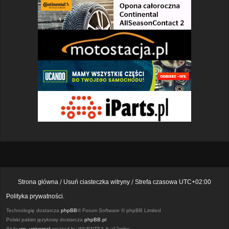
Strona główna
Usuń ciasteczka witryny
Strefa czasowa
UTC+02:00
Polityka prywatności.
Technologię dostarcza
phpBB
® Forum Software © phpBB Limited
Polski pakiet językowy dostarcza
phpBB.pl
Style
we_universal
created by INVENTEA & v12mike