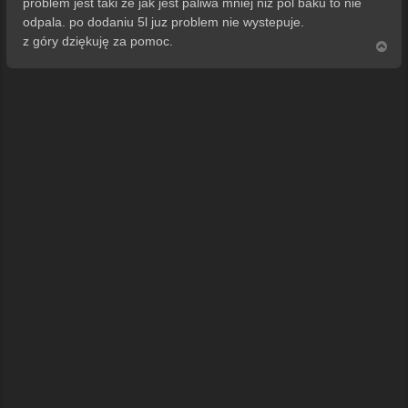
problem jest taki ze jak jest paliwa mniej niz pol baku to nie
odpala. po dodaniu 5l juz problem nie wystepuje.
z góry dziękuję za pomoc.
N
a
g
ó
r
ę