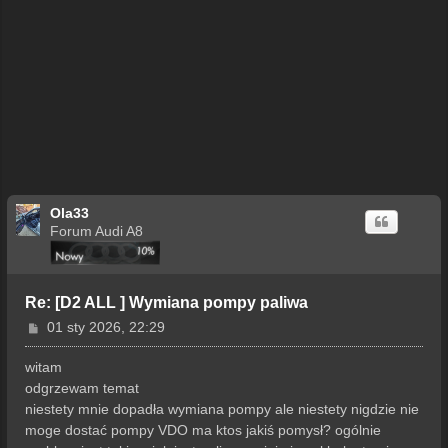
Ola33
Forum Audi A8
Re: [D2 ALL ] Wymiana pompy paliwa
P
01 sty 2026, 22:29
o
s
witam
t
odgrzewam temat
niestety mnie dopadła wymiana pompy ale niestety nigdzie nie
moge dostać pompy VDO ma ktos jakiś pomysł? ogólnie