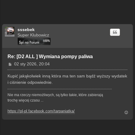
sssebek
Super Klubowicz
Re: [D2 ALL ] Wymiana pompy paliwa
P
02 sty 2026, 20:04
o
s
Kupić jakąkolwiek inną która ma ten sam bądź wyższy wydatek
t
i ciśnienie odpowiednie.
Nie ma rzeczy niemożliwych, są tylko takie, które zabierają
trochę więcej czasu ...
https://pl-pl.facebook.com/tarpaniatka/
N
a
g
ó
r