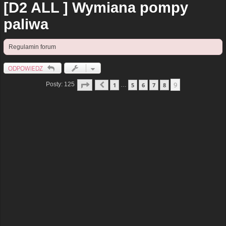
[D2 ALL ] Wymiana pompy
paliwa
Regulamin forum
ODPOWIEDZ
Strona
9
Z
9
9
Posty: 125
1
5
6
7
8
…
Poprzednia