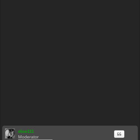
ę
dice111
Moderator