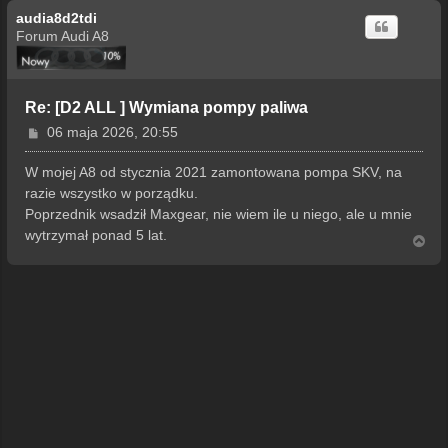
audia8d2tdi
Forum Audi A8
Re: [D2 ALL ] Wymiana pompy paliwa
P
06 maja 2026, 20:55
o
s
W mojej A8 od stycznia 2021 zamontowana pompa SKV, na
t
razie wszystko w porządku.
Poprzednik wsadził Maxgear, nie wiem ile u niego, ale u mnie
wytrzymał ponad 5 lat.
N
a
g
ó
r
ę