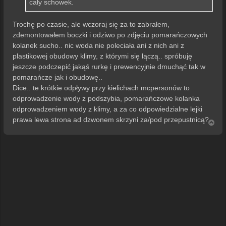
cały schowek.
Trochę po czasie, ale wczoraj się za to zabrałem,
zdemontowałem boczki i odziwo po zdjęciu pomarańczowych
kolanek sucho.. nic woda nie poleciała ani z nich ani z
plastikowej obudowy klimy, z którymi się łączą.. spróbuję
jeszcze podczepić jakąś rurkę i prewencyjnie dmuchąć tak w
pomarańcze jak i obudowę..
Dice.. te krótkie odpływy przy kielichach mcpersonów to
odprowadzenie wody z podszybia, pomarańczowe kolanka
odprowadzeniem wody z klimy, a za co odpowiedzialne lejki
prawa lewa strona ad dzwonem skrzyni za/pod przepustnicą?
N
a
g
ó
r
ę