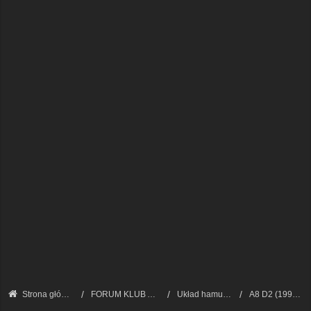
Strona główna
FORUM KLUB AUDI A8 - FORUM TECHNICZNE
Układ hamulcowy
A8 D2 (1994 - 2002)