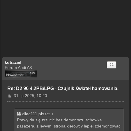
kubaziel
Forum Audi A8
Re: D2 96 4.2PB/LPG - Czujnik świateł hamowania.
P
31 lip 2025, 10:20
o
s
t
dice111
pisze:
↑
Prawy da się zrzucić bez demontażu schowka
pasażera, z lewym, strona kierowcy lepiej zdemontować