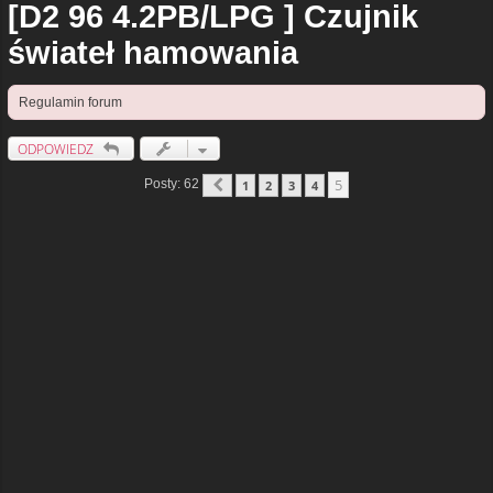
[D2 96 4.2PB/LPG ] Czujnik
świateł hamowania
Regulamin forum
ODPOWIEDZ
5
Posty: 62
1
2
3
4
Poprzednia