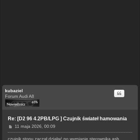
kubaziel
Forum Audi A8
Re: [D2 96 4.2PB/LPG ] Czujnik świateł hamowania
P
11 maja 2026, 00:09
o
s
czujnik stopu zaczął działać po wymianie sterownika asb