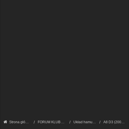
Strona główna
FORUM KLUB AUDI A8 - FORUM TECHNICZNE
Układ hamulcowy
A8 D3 (2002 - 2009)