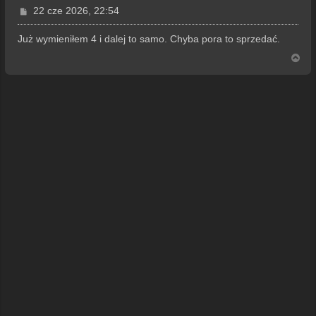
P
22 cze 2026, 22:54
o
s
Już wymieniłem 4 i dalej to samo. Chyba pora to sprzedać.
t
N
a
g
ó
r
ę