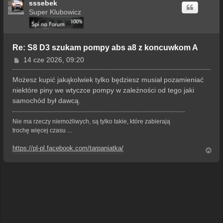
sssebek
Super Klubowicz
Re: S8 D3 szukam pompy abs a8 z koncuwkom A
P
14 cze 2026, 09:20
o
s
Możesz kupić jakąkolwiek tylko będziesz musiał pozamieniać
t
niektóre piny we wtyczce pompy w zależności od tego jaki
samochód był dawcą.
Nie ma rzeczy niemożliwych, są tylko takie, które zabierają
trochę więcej czasu ...
https://pl-pl.facebook.com/tarpaniatka/
N
a
g
ó
r
ę