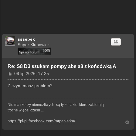
sssebek
Super Klubowicz
Re: S8 D3 szukam pompy abs a8 z końcówką A
P
08 lip 2026, 17:25
o
s
Z czym masz problem?
t
Nie ma rzeczy niemożliwych, są tylko takie, które zabierają
trochę więcej czasu ...
https://pl-pl.facebook.com/tarpaniatka/
N
a
g