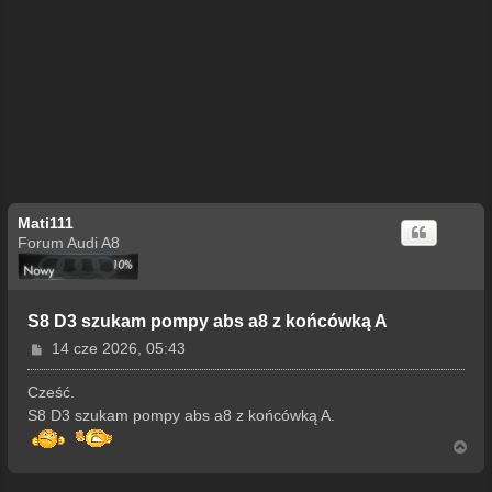
Mati111
Forum Audi A8
S8 D3 szukam pompy abs a8 z końcówką A
P
14 cze 2026, 05:43
o
s
Cześć.
t
S8 D3 szukam pompy abs a8 z końcówką A.
N
a
g