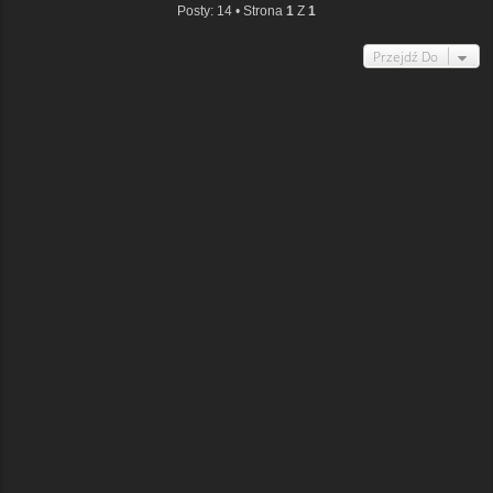
Posty: 14 • Strona
1
Z
1
Przejdź Do