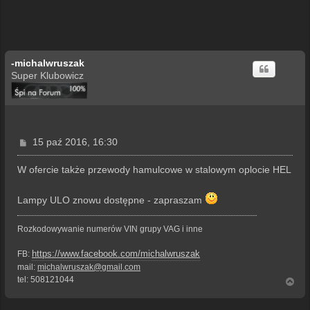
-michalwruszak
Super Klubowicz
P
15 paź 2016, 16:30
o
s
W ofercie także przewody hamulcowe w stalowym oplocie HEL
t
Lampy ULO znowu dostępne - zapraszam
Rozkodowywanie numerów VIN grupy VAG i inne
https://www.facebook.com/michalwruszak
FB:
mail:
michalwruszak@gmail.com
tel: 508121044
N
a
g