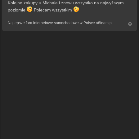
s
Kolejne zakupy u Michała i znowu wszystko na najwyższym
t
poziomie
Polecam wszystkim
Najlepsze fora internetowe samochodowe w Polsce a8team.pl
N
a
g
ó
r
ę