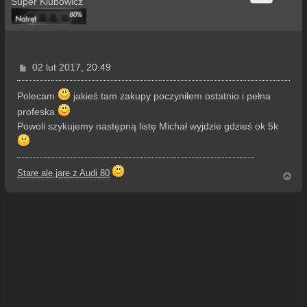
Super Klubowicz
P
02 lut 2017, 20:49
o
s
Polecam
jakieś tam zakupy poczyniłem ostatnio i pełna
t
profeska
Powoli szykujemy następną listę Michał wyjdzie gdzieś ok 5k
Stare ale jare z Audi 80
N
a
g
ó
r
ę