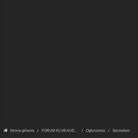
Strona główna
FORUM KLUB AUDI A8 - FORUM PODSTAWOWE
Ogłoszenia
Sprzedam