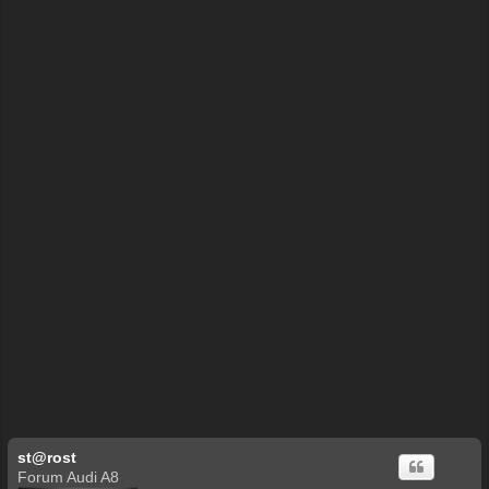
ę
st@rost
Forum Audi A8