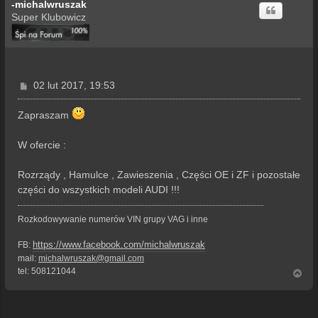
-michalwruszak
Super Klubowicz
P
02 lut 2017, 19:53
o
s
Zapraszam
t
W ofercie :
Rozrządy , Hamulce , Zawieszenia , Części OE i ZF i pozostałe
części do wszystkich modeli AUDI !!!
Rozkodowywanie numerów VIN grupy VAG i inne
https://www.facebook.com/michalwruszak
FB:
mail:
michalwruszak@gmail.com
tel: 508121044
N
a
g
ó
r