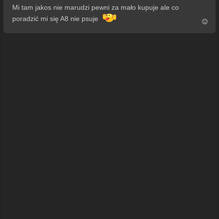
s
Mi tam jakos nie marudzi pewni za mało kupuje ale co
t
poradzić mi się A8 nie psuje
N
a
g
ó
r
ę