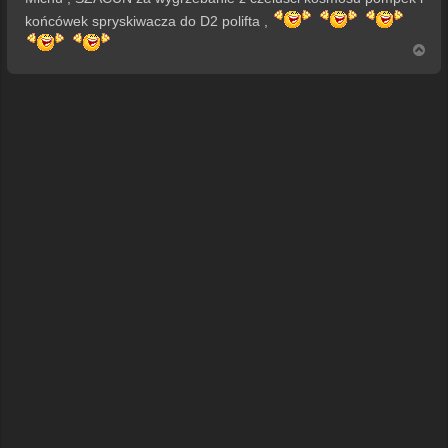
t
końcówek spryskiwacza do D2 polifta ,
N
a
g
ó
r
ę