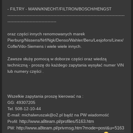
- FILTRY - MANN/KNECHT/FILTRON/BOSCH/HENGST
-------------------------------------------------------------------------------
---------------------------------
oraz części innych renomowanych marek
Pierburg/Nissens/Nrf/Ngk/Denso/Wahler/Beru/Lesjofors/Linex/
Cofle/Vdo-Siemens i wiele wiele innych.
Zawsze służę pomocą w doborze części oraz wiedzą
techniczną - proszę do każdego zapytania wysyłać numer VIN
lub numery części .
Wszelkie zapytania proszę kierować na :
GG: 49307205
Tel. 508-12-10-44
E-mail:
michalwruszak@o2.pl
bądź na PW wiadomość
http://www.a8team.pl/profiles/5163.htm
Profil:
http://www.a8team.pl/privmsg.htm?mode=post&u=5163
PW: