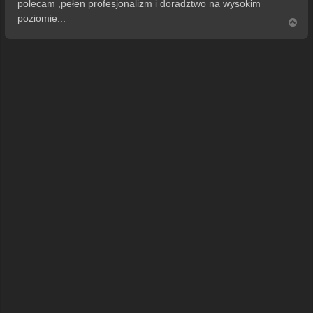
polecam ,pełen profesjonalizm i doradztwo na wysokim
t
poziomie...
N
a
g
ó
r
ę