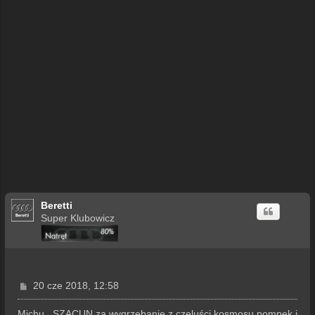
Beretti
Super Klubowicz
P
20 cze 2018, 12:58
o
s
Michu , SZACUN za wygrzebanie z czeluści kosmosu pompek i