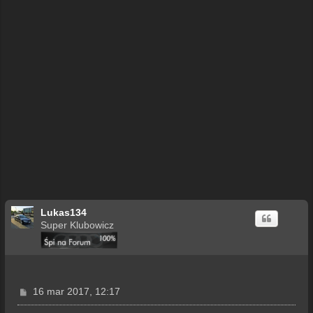
Lukas134
Super Klubowicz
P
16 mar 2017, 12:17
o