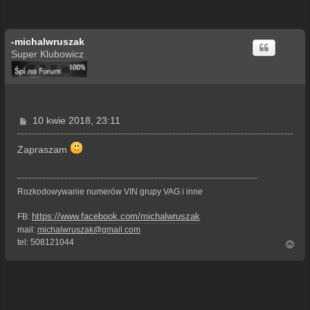
-michalwruszak
Super Klubowicz
P
10 kwie 2018, 23:11
o
s
Zapraszam
t
Rozkodowywanie numerów VIN grupy VAG i inne
https://www.facebook.com/michalwruszak
FB:
mail:
michalwruszak@gmail.com
tel: 508121044
N
a
g
ó
r
ę