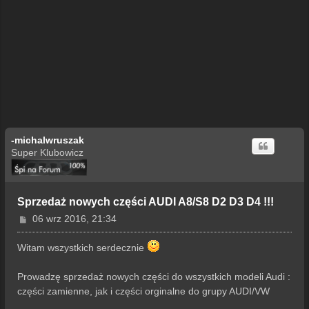
-michalwruszak
Super Klubowicz
Sprzedaż nowych części AUDI A8/S8 D2 D3 D4 !!!
P
06 wrz 2016, 21:34
o
s
Witam wszystkich serdecznie
t
Prowadzę sprzedaż nowych części do wszystkich modeli Audi :
części zamienne, jak i części orginalne do grupy AUDI/VW