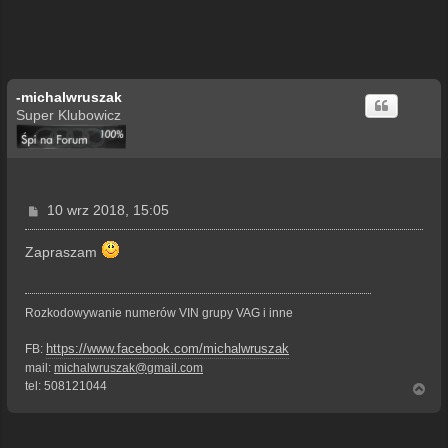
-michalwruszak
Super Klubowicz
P
10 wrz 2018, 15:05
o
s
Zapraszam
t
Rozkodowywanie numerów VIN grupy VAG i inne
https://www.facebook.com/michalwruszak
FB:
mail:
michalwruszak@gmail.com
tel: 508121044
N
a
g
ó