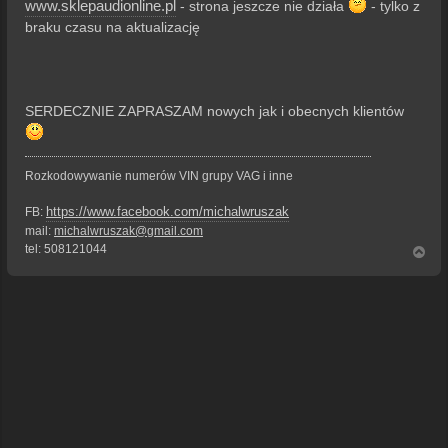
www.sklepaudionline.pl
- strona jeszcze nie działa
- tylko z
braku czasu na aktualizację
SERDECZNIE ZAPRASZAM nowych jak i obecnych klientów
Rozkodowywanie numerów VIN grupy VAG i inne
https://www.facebook.com/michalwruszak
FB:
mail:
michalwruszak@gmail.com
tel: 508121044
N
a
g
ó
r
ę