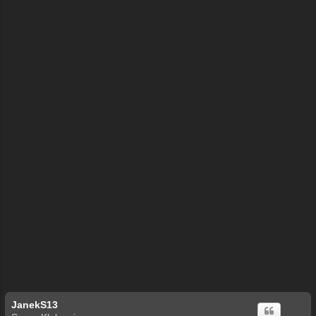
ę
JanekS13