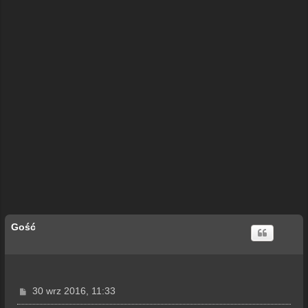
Gość
P
30 wrz 2016, 11:33
o