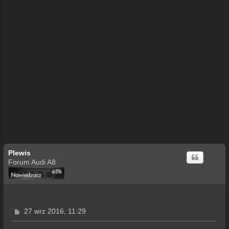
Plewis
Forum Audi A8
P
27 wrz 2016, 11:29
o
s