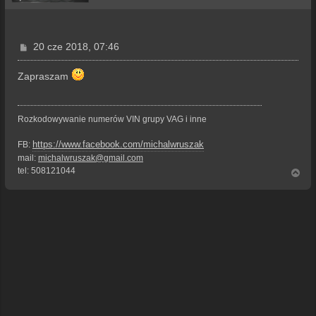
P
20 cze 2018, 07:46
o
s
Zapraszam
t
Rozkodowywanie numerów VIN grupy VAG i inne
https://www.facebook.com/michalwruszak
FB:
mail:
michalwruszak@gmail.com
tel: 508121044
N
a
g
ó
r
ę