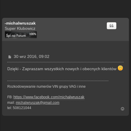
-michalwruszak
Super Klubowicz
P
30 wrz 2016, 09:02
o
s
Dzięki - Zapraszam wszystkich nowych i obecnych klientów
t
Rozkodowywanie numerów VIN grupy VAG i inne
https://www.facebook.com/michalwruszak
FB:
mail:
michalwruszak@gmail.com
tel: 508121044
N
a
g
ó
r