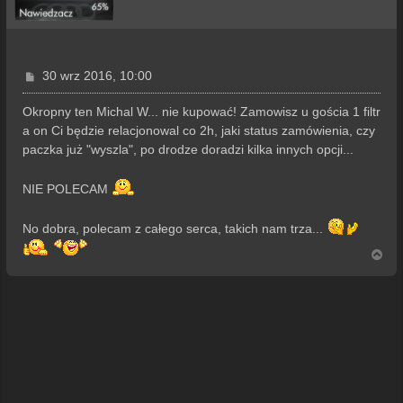
P
30 wrz 2016, 10:00
o
s
Okropny ten Michal W... nie kupować! Zamowisz u gościa 1 filtr
t
a on Ci będzie relacjonowal co 2h, jaki status zamówienia, czy
paczka już "wyszla", po drodze doradzi kilka innych opcji...
NIE POLECAM
No dobra, polecam z całego serca, takich nam trza...
N
a
g
ó
r
ę