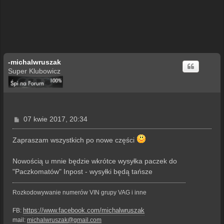
-michalwruszak
Super Klubowicz
P
07 kwie 2017, 20:34
o
s
Zapraszam wszystkich po nowe części
t
Nowością u mnie będzie wkrótce wysyłka paczek do
"Paczkomatów" Inpost - wysyłki będą tańsze
Rozkodowywanie numerów VIN grupy VAG i inne
https://www.facebook.com/michalwruszak
FB:
mail:
michalwruszak@gmail.com