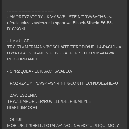
-------------------------------------------------------------------------------
---------------------------------
- AMORTYZATORY - KAYABA/BILSTEIN/TRW/SACHS - w
ofercie także zawieszenia sportowe Eibach/Bilstein B6-B8-
B10/KONI
- HAMULCE -
TRW/ZIMMERMANN/BOSCH/ATE/FERODO/HELLA-PAGID - a
także BLACK DIAMOND/EBC/GALFER SPORT/DBA/HAWK
PERFORMANCE
- SPRZĘGŁA - LUK/SACHS/VALEO/
- ROZRZĄDY- INA/SKF/SNR-NTN/CONTITECH/DOLZ/HEPU
- ZAWIESZENIA -
TRW/LEMFORDER/RUVILLE/DELPHI/MEYLE
HD/FEBI/MOOG
- OLEJE -
MOBIL/ELF/SHELL/TOTAL/VALVOLINE/MOTUL/LIQUI MOLY