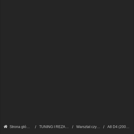
Strona główna
TUNING I REZANIE AUDI A8
Warsztat czyli zrób to sam
A8 D4 (2009 - 2017)