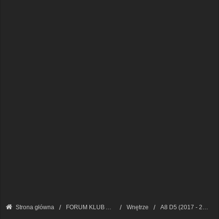
Strona główna
FORUM KLUB AUDI A8 - FORUM TECHNICZNE
Wnętrze
A8 D5 (2017 - 2023)