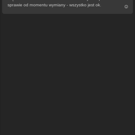
sprawie od momentu wymiany - wszystko jest ok.
N
a
g
ó
r
ę