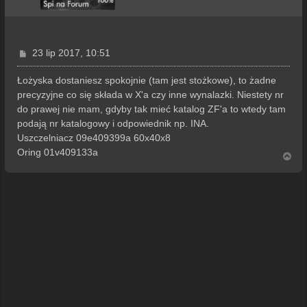
P
23 lip 2017, 10:51
o
s
Łożyska dostaniesz spokojnie (tam jest stożkowe), to żadne
t
precyzyjne co się składa w X'a czy inne wynalazki. Niestety nr
do prawej nie mam, gdyby tak mieć katalog ZF'a to wtedy tam
podają nr katalogowy i odpowiednik np. INA.
Uszczelniacz 09e409399a 60x40x8
Oring 01v409133a
N
a
g
ó
r
ę