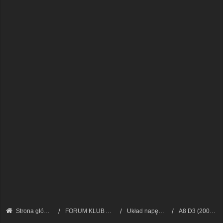
Strona główna
FORUM KLUB AUDI A8 - FORUM TECHNICZNE
Układ napędowy i skrzynie biegów
A8 D3 (2002 - 2009)