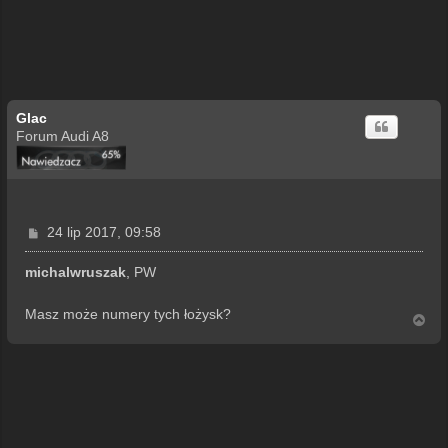
Glac
Forum Audi A8
P
24 lip 2017, 09:58
o
s
michalwruszak
, PW
t
Masz może numery tych łożysk?
N
a
g
ó
r
ę