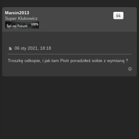
Marcin2013
Super Klubowicz
P
06 sty 2021, 18:18
o
s
Troszkę odkopie, i jak tam Piotr poradziłeś sobie z wymianą ?
t
N
a
g
ó
r
ę