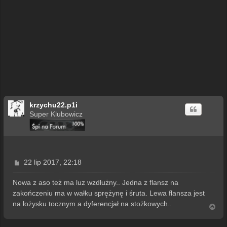
krzychu22.p1i
Super Klubowicz
P
22 lip 2017, 22:18
o
s
Nowa z aso też ma luz wzdłużny.. Jedna z flansz na
t
zakończeniu ma w wałku sprężynę i śruta. Lewa flansza jest
na łożysku tocznym a dyferencjał na stożkowych..
N
a
g