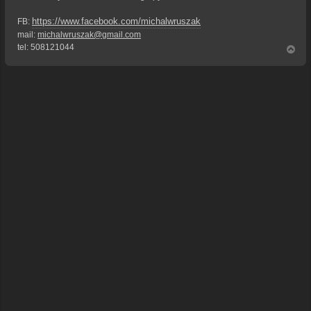
https://www.facebook.com/michalwruszak
FB:
mail:
michalwruszak@gmail.com
tel: 508121044
N
a
g
ó
r
ę