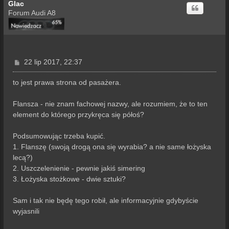
Glac
Forum Audi A8
P
22 lip 2017, 22:37
o
s
to jest prawa strona od pasażera.
t
Flansza - nie znam fachowej nazwy, ale rozumiem, że to ten
element do którego przykręca się półoś?
Podsumowując trzeba kupić.
1. Flanszę (swoją drogą ona się wyrabia? a nie same łożyska
lecą?)
2. Uszczelenienie - pewnie jakiś simering
3. Łożyska stożkowe - dwie sztuki?
Sam i tak nie będę tego robił, ale informacyjnie gdybyście
wyjasnili