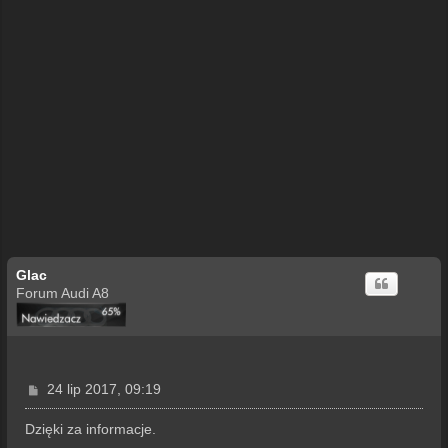
Glac
Forum Audi A8
P
24 lip 2017, 09:19
o
s
Dzięki za informacje.
t