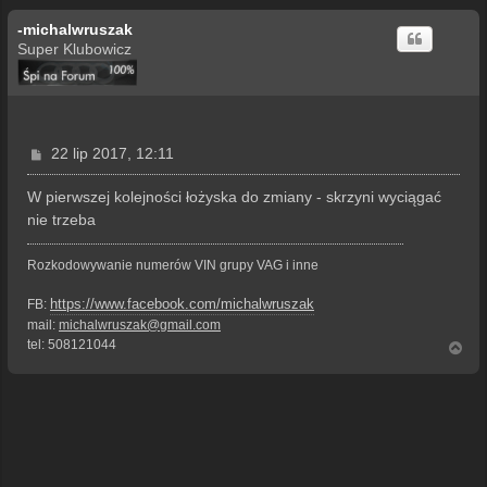
-michalwruszak
Super Klubowicz
P
22 lip 2017, 12:11
o
s
W pierwszej kolejności łożyska do zmiany - skrzyni wyciągać
t
nie trzeba
Rozkodowywanie numerów VIN grupy VAG i inne
https://www.facebook.com/michalwruszak
FB:
mail:
michalwruszak@gmail.com
tel: 508121044
N
a
g
ó
r
ę