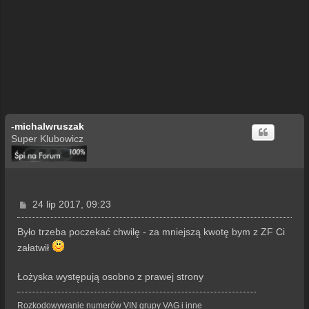
-michalwruszak
Super Klubowicz
P
24 lip 2017, 09:23
o
s
Było trzeba poczekać chwilę - za mniejszą kwotę bym z ZF Ci
t
załatwił
Łożyska występują osobno z prawej strony
Rozkodowywanie numerów VIN grupy VAG i inne