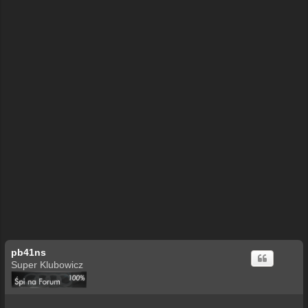
pb41ns
Super Klubowicz