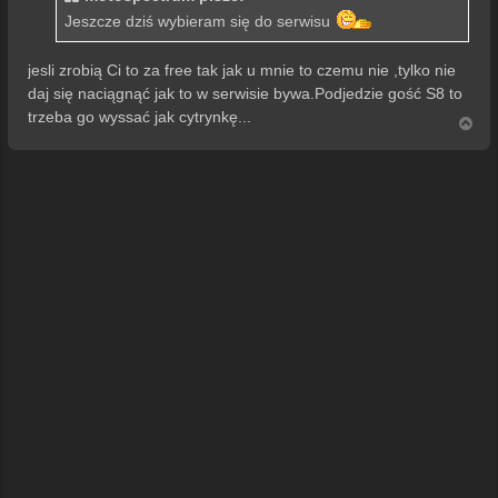
Jeszcze dziś wybieram się do serwisu
jesli zrobią Ci to za free tak jak u mnie to czemu nie ,tylko nie
daj się naciągnąć jak to w serwisie bywa.Podjedzie gość S8 to
trzeba go wyssać jak cytrynkę...
N
a
g
ó
r
ę