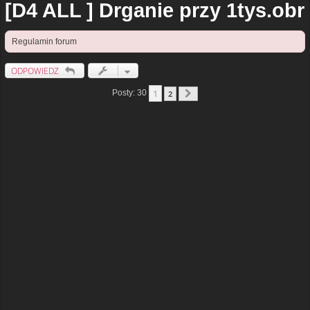
[D4 ALL ] Drganie przy 1tys.obr
Regulamin forum
ODPOWIEDZ
1
Posty: 30
2
Następna