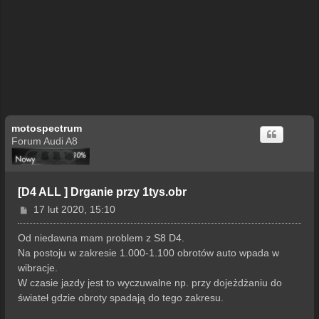
motospectrum
Forum Audi A8
[D4 ALL ] Drganie przy 1tys.obr
P
17 lut 2020, 15:10
o
s
Od niedawna mam problem z S8 D4.
t
Na postoju w zakresie 1.000-1.100 obrotów auto wpada w
wibracje.
W czasie jazdy jest to wyczuwalne np. przy dojeżdżaniu do
świateł gdzie obroty spadają do tego zakresu.