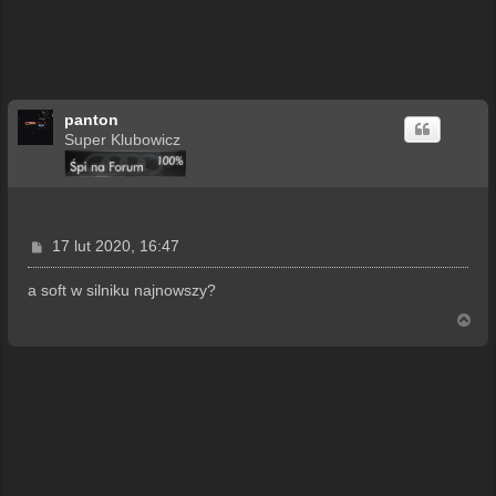
panton
Super Klubowicz
P
17 lut 2020, 16:47
o
s
a soft w silniku najnowszy?
t
N
a
g
ó
r
ę