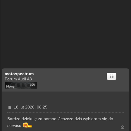
motospectrum
Forum Audi A8
P
18 lut 2020, 08:25
o
s
Bardzo dziękuję za pomoc. Jeszcze dziś wybieram się do
t
serwisu
N