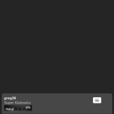
greg26
Super Klubowicz