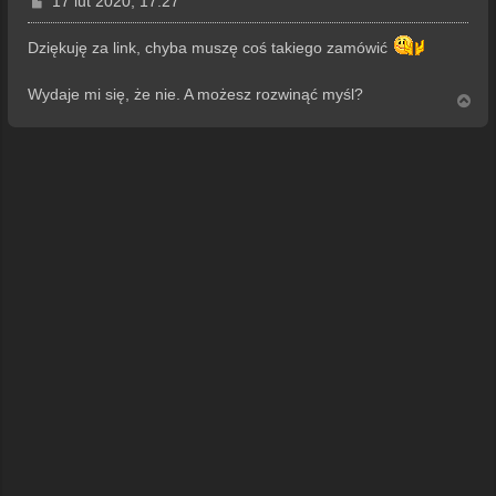
P
17 lut 2020, 17:27
o
s
Dziękuję za link, chyba muszę coś takiego zamówić
t
Wydaje mi się, że nie. A możesz rozwinąć myśl?
N
a
g
ó
r
ę