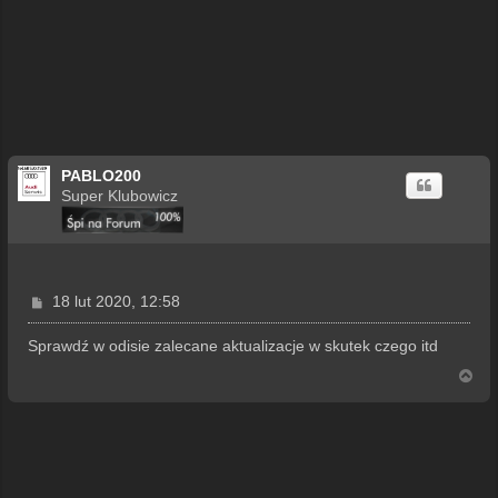
PABLO200
Super Klubowicz
P
18 lut 2020, 12:58
o
s
Sprawdź w odisie zalecane aktualizacje w skutek czego itd
t
N
a
g
ó
r
ę