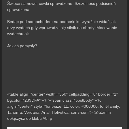
Świece są nowe, cewki sprawdzone. Szczelność podciśnień
sprawdzona.
Będąc pod samochodem na podnośniku wyraźnie widać jak
drży wydech gdy wprowadza się silnik na obroty. Mocowanie
wydechu ok.
Jakieś pomysły?
<table align="center" width="350" cellpadding="8" border="1"
bgcolor="239DFA"><tr><span class="postbody"><td
align="center" style="font-size: 11; color: #000000; font-family:
Tahoma, Verdana, Arial, Helvetica, sans-serif"><b>Zanim
dołączysz do klubu A8, p