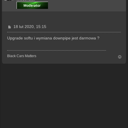
P
18 lut 2020, 15:15
o
s
Upgrade softu i wymiana downpipe jest darmowa ?
t
Black Cars Matters
N
a
g
ó
r
ę