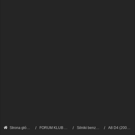
Strona główna
FORUM KLUB AUDI A8 - FORUM TECHNICZNE
Silniki benzynowe i LPG
A8 D4 (2009 - 2017)