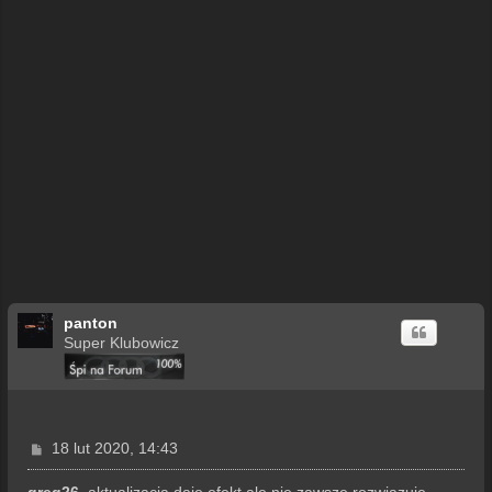
panton
Super Klubowicz
P
18 lut 2020, 14:43
o
s
greg26
, aktualizacja daje efekt ale nie zawsze rozwiązuje