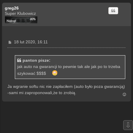
greg26
Super Klubowicz
P
18 lut 2020, 16:11
o
s
t
panton pisze:
jak auto na gwarancji to pewnie tak ale jak po to trzeba
szykować $$$$
Ja wgranie softu nic nie zapłaciłem (auto było poza gwarancją)
-sami mi zaproponowali,że to zrobią.
N
a
g
ó
r
ę
⇩