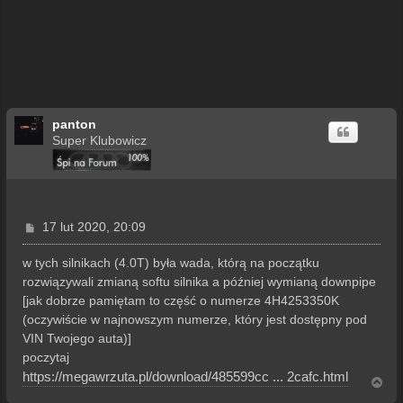
panton
Super Klubowicz
P
17 lut 2020, 20:09
o
s
w tych silnikach (4.0T) była wada, którą na początku
t
rozwiązywali zmianą softu silnika a później wymianą downpipe
[jak dobrze pamiętam to część o numerze 4H4253350K
(oczywiście w najnowszym numerze, który jest dostępny pod
VIN Twojego auta)]
poczytaj
https://megawrzuta.pl/download/485599cc ... 2cafc.html
N
a