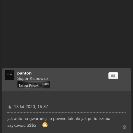
panton
Super Klubowicz
P
18 lut 2020, 15:37
o
s
jak auto na gwarancji to pewnie tak ale jak po to trzeba
t
szykować $$$$
N
a