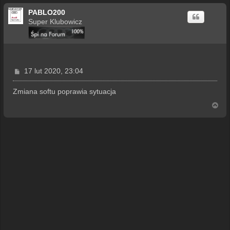
PABLO200
Super Klubowicz
P
17 lut 2020, 23:04
o
s
Zmiana softu poprawia sytuacja
t
N
a
g
ó
r
ę