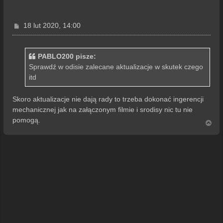
P
18 lut 2020, 14:00
o
s
t
PABLO200 pisze:
Sprawdź w odisie zalecane aktualizacje w skutek czego
itd
Skoro aktualizacje nie dają rady to trzeba dokonać ingerencji
mechanicznej jak na załączonym filmie i srodisy nic tu nie
pomogą.
N
a
g
ó
r
ę