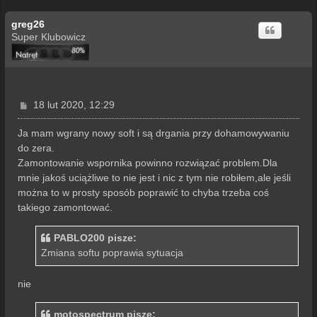
greg26
Super Klubowicz
P
18 lut 2020, 12:29
o
s
Ja mam wgrany nowy soft i są drgania przy dohamowywaniu
t
do zera.
Zamontowanie wspornika powinno rozwiązać problem.Dla
mnie jakoś uciążliwe to nie jest i nic z tym nie robiłem,ale jeśli
można to w prosty sposób poprawić to chyba trzeba coś
takiego zamontować.
PABLO200 pisze:
Zmiana softu poprawia sytuacja
nie
motospectrum pisze: