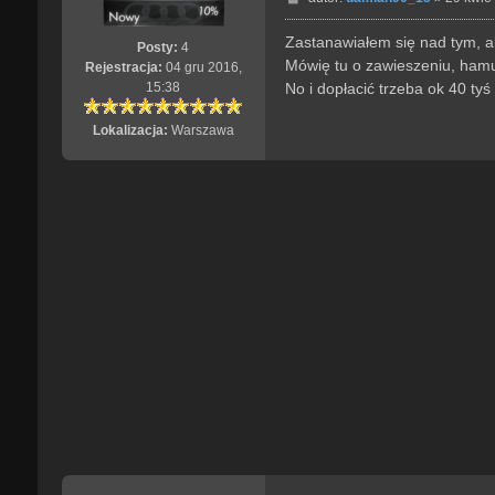
o
s
Zastanawiałem się nad tym, a
Posty:
4
t
Mówię tu o zawieszeniu, hamul
Rejestracja:
04 gru 2016,
No i dopłacić trzeba ok 40 ty
15:38
Lokalizacja:
Warszawa