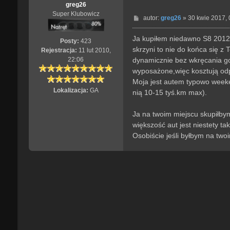
greg26
Super Klubowicz
P
autor:
greg26
»
30 kwie 2017, 
o
s
Ja kupiłem niedawno S8 2012/
Posty:
423
t
skrzyni to nie do końca się z
Rejestracja:
11 lut 2010,
dynamicznie bez wkręcania go 
22:06
wyposażone,więc kosztują odp
Moja jest autem typowo weeke
Lokalizacja:
GA
nią 10-15 tyś.km max).
Ja na twoim miejscu skupiłbym
większość aut jest niestety ta
Osobiście jeśli byłbym na twoi