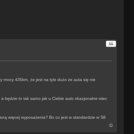
 mocy 435km, że jest na tyle dużo że auta się nie
a będzie to tak samo jak u Ciebie auto okazjonalne wiec
iorą więcej wyposażenia? Bo co jest w standardzie w S8
N
a