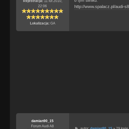
o tym silniku:
Rejestracja:
11 lut 2010,
http://www.spalacz.pl/audi-s
22:06
Lokalizacja:
GA
damian90_15
Forum Audi A8
P
autor:
damian90_15
»
29 kwie