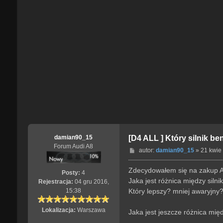
damian90_15
[D4 ALL ] Który silnik b
Forum Audi A8
P
autor:
damian90_15
»
21 kwie
o
s
Zdecydowałem się na zakup A8 
Posty:
4
t
Jaka jest różnica między sil
Rejestracja:
04 gru 2016,
Który lepszy? mniej awaryjny?
15:38
Lokalizacja:
Warszawa
Jaka jest jeszcze różnica międ