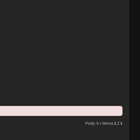
Posty: 6 • Strona
1
Z
1