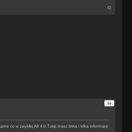
N
a
g
ó
r
ę
me co w zwykłej A8 4.0.Tutaj masz linka i kilka informacji