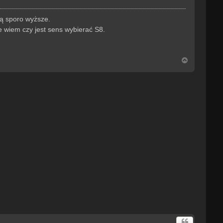
są sporo wyższe.
e wiem czy jest sens wybierać S8.
N
a
g
ó
r
ę