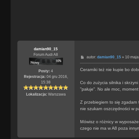
damian90_15
Forum Audi A8
P
autor:
damian90_15
»
10 maja
o
s
Ceramiki też nie kupie bo dobra
Posty:
4
t
Rejestracja:
04 gru 2016,
Co do zużycia silnika i skrzy
15:38
"pałuje". No ale moc, moment 
Lokalizacja:
Warszawa
Z przebiegiem to się zgadam t
nie szukam oszczędności w pa
Mówisz o różnicy w wyposażen
czego nie ma w A8 poza innym