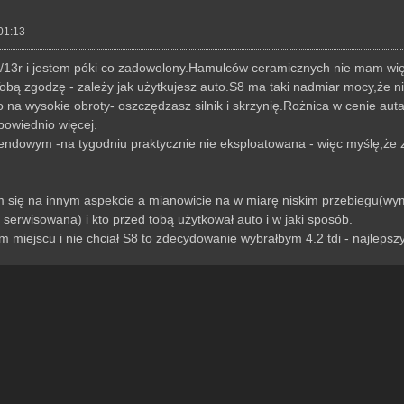
01:13
13r i jestem póki co zadowolony.Hamulców ceramicznych nie mam więc 
 Tobą zgodzę - zależy jak użytkujesz auto.S8 ma taki nadmiar mocy,że n
na wysokie obroty- oszczędzasz silnik i skrzynię.Rożnica w cenie auta
owiednio więcej.
ndowym -na tygodniu praktycznie nie eksploatowana - więc myślę,że zaw
 się na innym aspekcie a mianowicie na w miarę niskim przebiegu(wymi
k serwisowana) i kto przed tobą użytkował auto i w jaki sposób.
m miejscu i nie chciał S8 to zdecydowanie wybrałbym 4.2 tdi - najlepszy 