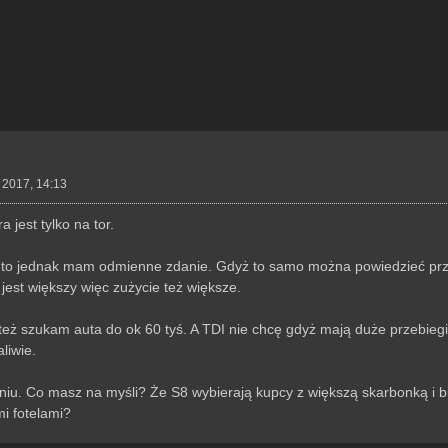
 2017, 14:13
 jest tylko na tor.
ni to jednak mam odmienne zdanie. Gdyż to samo można powiedzieć przy
jest większy więc zużycie też większe.
eż szukam auta do ok 60 tyś. A TDI nie chcę gdyż mają duże przebiegi 
liwie.
iu. Co masz na myśli? Że S8 wybierają kupcy z większą skarbonką i b
i fotelami?