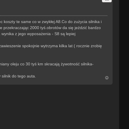
koszty te same co w zwykłej A8.Co do zużycia silnika i
ie przekraczając 2000 tyś.obrotów da się jeździć bardzo
 wynika z jego wyposażenia - S8 są lepiej
ieszenie spokojnie wytrzyma kilka lat ( rocznie zrobię
any oleju co 30 tyś km skracają żywotność silnika-
silnik do tego auta.
N
a
g
ó
r
ę