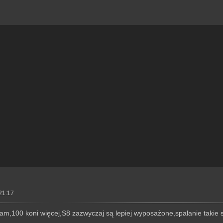
21:17
sam,100 koni więcej,S8 zazwyczaj są lepiej wyposażone,spalanie takie sa