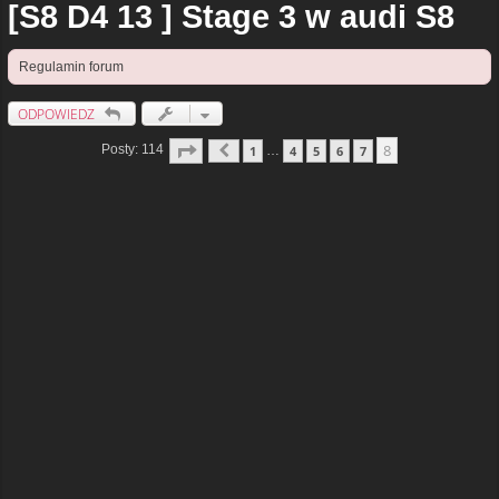
[S8 D4 13 ] Stage 3 w audi S8
Regulamin forum
ODPOWIEDZ
Strona
8
Z
8
8
Posty: 114
1
4
5
6
7
…
Poprzednia