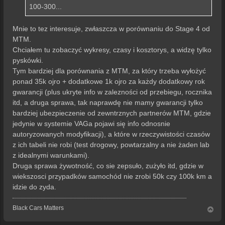
100-300...
Mnie to tez interesuje, zwłaszcza w porównaniu do Stage 4 od
MTM.
Chciałem tu zobaczyć wykresy, czasy i kosztorys, a widzę tylko
pyskówki.
Tym bardziej dla porównania z MTM, za który trzeba wyłożyć
ponad 35k ojro + dodatkowe 1k ojro za każdy dodatkowy rok
gwarancji (plus ukryte info w zalezności od przebiegu, rocznika
itd, a druga sprawa, tak naprawdę nie mamy gwarancji tylko
bardziej ubezpieczenie od zewntrznych partnerów MTM, gdzie
jedynie w systemie VAGa pojawi się info odnosnie
autoryzowanych modyfikacji), a które w rzeczywistości czasów
z ich tabeli nie robi (test drogowy, powtarzalny a nie żaden lab
z idealnymi warunkami).
Druga sprawa żywotność, co sie zepsuło, zużyło itd, gdzie w
wiekszosci przypadków samochód nie zrobi 50k czy 100k km a
idzie do zyda.
Black Cars Matters
N
a