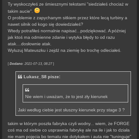
Ty wyskoczyłeś ze śmiesznymi tekstami "siedziałeś chociaż w
takim aucie".
O problemie z zapychanym sitkiem przez które lecą turbiny a
nawet silnik od kogo się dowiedziałeś?
Wtedy potrafiłeś normalnie napisać...podziękować. A później
jak ktoś ma odmienne zdanie i wytyka błędy to od razu
atak....dosłownie atak.
Wyluzuj Mateuszku i zejdź na ziemię bo trochę odleciałeś.
[
Dodano
: 2021-07-13, 08:27
]
Lukasz_S8 pisze:
Nie wiem i uważam, że to jest zły kierunek
Jaki według ciebie jest słuszny kierunek przy stage 3 ?
takim w którym poszła fabryka czyli wodny... wiem, że FORGE
coś ma od siebie co usprawnia fabrykę ale na ile i jak to działa
nie mam pojęcia bo tematu nie dotykałem i auta nie "tuninguje"