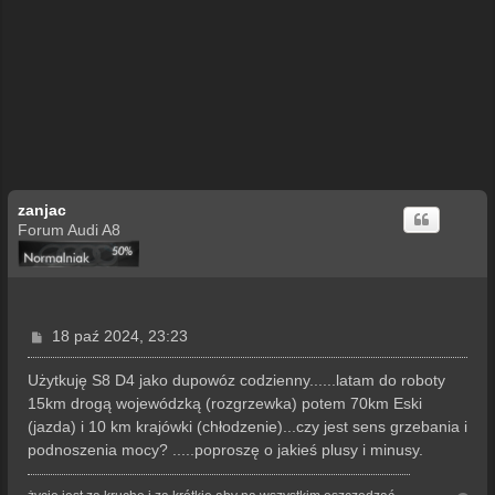
zanjac
Forum Audi A8
P
18 paź 2024, 23:23
o
s
Użytkuję S8 D4 jako dupowóz codzienny......latam do roboty
t
15km drogą wojewódzką (rozgrzewka) potem 70km Eski
(jazda) i 10 km krajówki (chłodzenie)...czy jest sens grzebania i
podnoszenia mocy? .....poproszę o jakieś plusy i minusy.