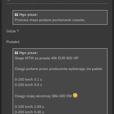
o
s
t
Hgo pisze:
Przecież masz podane porównanie czasów..
Gdzie ?
Podałeś:
Hgo pisze:
Stage MTM za prawie 40k EUR 802 HP.
Osiągi podane przez producenta wybierając ów pakiet:
0-100 km/h 3,1 s
0-200 km/h 9,9 s
Osiągi mojej skromnej S8ki 680 KM
0-100 km/h 2,89 s
0-200 km/h 9,40 s