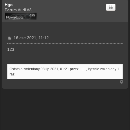
Hgo
Forum Audi A8
P
16 cze 2021, 11:12
o
s
123
t
Ostatnio zmieniony 08 lip 2021, 01:21 przez
Hgo
, łącznie zmieniany 1
raz.
N
a
g
ó
r
ę