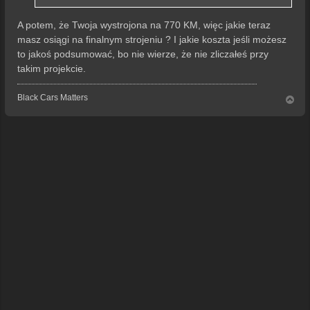
A potem, że Twoja wystrojona na 770 KM, więc jakie teraz
masz osiągi na finalnym strojeniu ? I jakie koszta jeśli możesz
to jakoś podsumować, bo nie wierze, że nie zliczałeś przy
takim projekcie.
Black Cars Matters
N
a
g
ó
r
ę