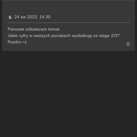
P
24 sie 2023, 14:30
o
s
Panowie odświeżam temat.
t
Jakie cyfry w waszych pociskach wyskakują na stage 2/3?
Pozdro =)
N
a
g
ó
r
ę