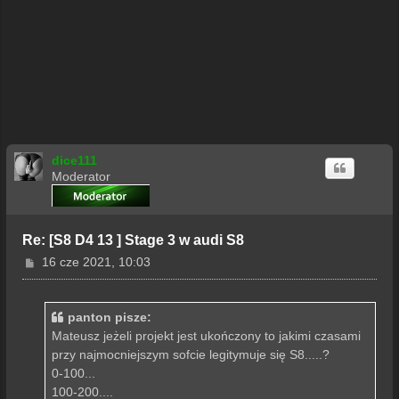
dice111
Moderator
Re: [S8 D4 13 ] Stage 3 w audi S8
P
16 cze 2021, 10:03
o
s
t
panton pisze:
Mateusz jeżeli projekt jest ukończony to jakimi czasami
przy najmocniejszym sofcie legitymuje się S8.....?
0-100...
100-200....