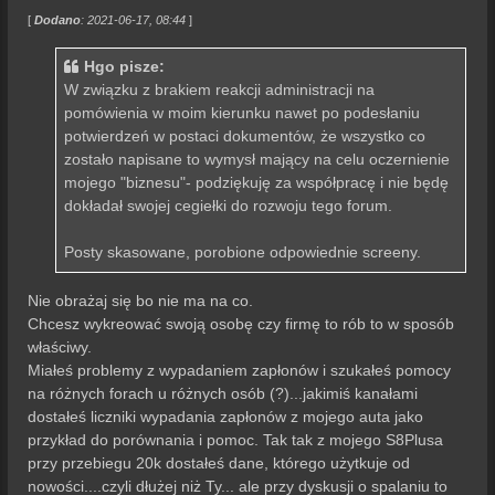
[
Dodano
: 2021-06-17, 08:44
]
Hgo pisze:
W związku z brakiem reakcji administracji na
pomówienia w moim kierunku nawet po podesłaniu
potwierdzeń w postaci dokumentów, że wszystko co
zostało napisane to wymysł mający na celu oczernienie
mojego "biznesu"- podziękuję za współpracę i nie będę
dokładał swojej cegiełki do rozwoju tego forum.
Posty skasowane, porobione odpowiednie screeny.
Nie obrażaj się bo nie ma na co.
Chcesz wykreować swoją osobę czy firmę to rób to w sposób
właściwy.
Miałeś problemy z wypadaniem zapłonów i szukałeś pomocy
na różnych forach u różnych osób (?)...jakimiś kanałami
dostałeś liczniki wypadania zapłonów z mojego auta jako
przykład do porównania i pomoc. Tak tak z mojego S8Plusa
przy przebiegu 20k dostałeś dane, którego użytkuje od
nowości....czyli dłużej niż Ty... ale przy dyskusji o spalaniu to