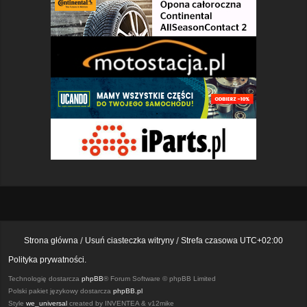
Strona główna
Usuń ciasteczka witryny
Strefa czasowa
UTC+02:00
Polityka prywatności.
Technologię dostarcza
phpBB
® Forum Software © phpBB Limited
Polski pakiet językowy dostarcza
phpBB.pl
Style
we_universal
created by INVENTEA & v12mike