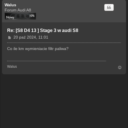
Walus
Forum Audi A8
Re: [S8 D4 13 ] Stage 3 w audi S8
P
20 paź 2024, 11:01
o
s
Co ile km wymieniacie filtr paliwa?
t
Walus
N
a
g
ó
r
ę