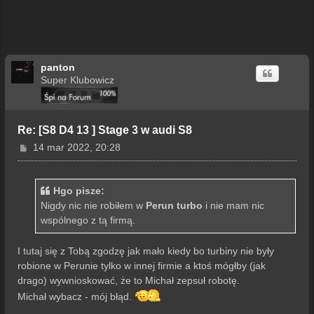
panton
Super Klubowicz
Re: [S8 D4 13 ] Stage 3 w audi S8
P
14 mar 2022, 20:28
o
s
t
Hgo pisze:
Nigdy nic nie robiłem w
Perun turbo
i nie mam nic
wspólnego z tą firmą.
I tutaj się z Tobą zgodzę jak mało kiedy bo turbiny nie były
robione w Perunie tylko w innej firmie a ktoś mógłby (jak
drago) wywnioskować, że to Michał zepsuł robotę.
Michał wybacz - mój błąd.