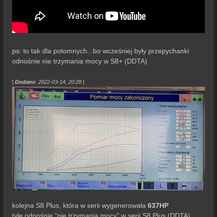
ps: to tak dla potomnych...bo wcześniej były przepychanki
odnośnie nie trzymania mocy w S8+ (DDTA)
[
Dodano
: 2022-03-14, 20:28
]
kolejna S8 Plus, która w serii wygenerowała
637HP
tyle odnośnie "nie trzymania mocy" w serii S8 Plus (DDTA)