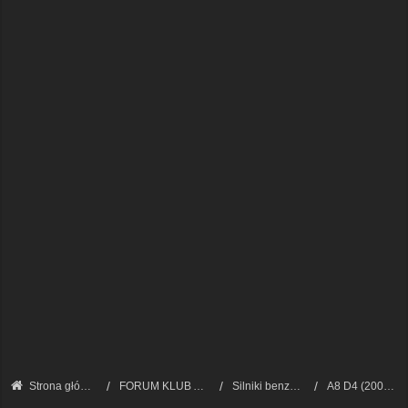
Strona główna
FORUM KLUB AUDI A8 - FORUM TECHNICZNE
Silniki benzynowe i LPG
A8 D4 (2009 - 2017)