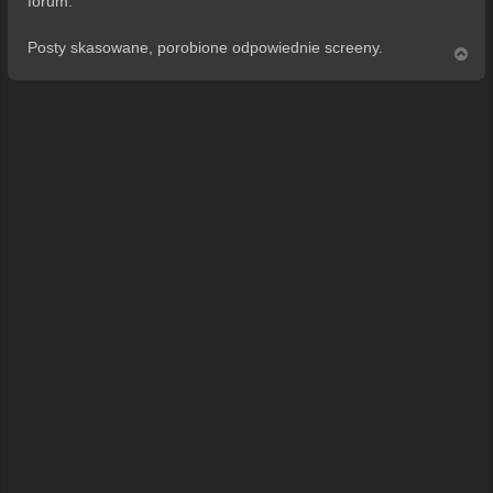
forum.
Posty skasowane, porobione odpowiednie screeny.
N
a
g
ó
r
ę