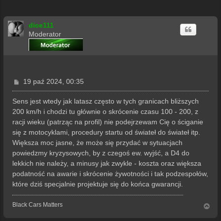
dice111
Moderator
P
19 paź 2024, 00:35
o
s
Sens jest wtedy jak latasz często w tych granicach bliższych
t
200 km/h i chodzi tu głównie o skrócenie czasu 100 - 200, z
racji wieku (patrząc na profil) nie podejrzewam Cię o ściganie
się z motocyklami, procedury startu od świateł do świateł itp.
Większa moc jasne, że może się przydać w sytuacjach
powiedzmy kryzysowych, by z czegoś ew. wyjść, a D4 do
lekkich nie należy, a minusy jak zwykle - koszta oraz większa
podatność na awarie i skrócenie żywotności i tak podzespołów,
które dziś specjalnie projektuje się do końca gwarancji.
Black Cars Matters
N
a