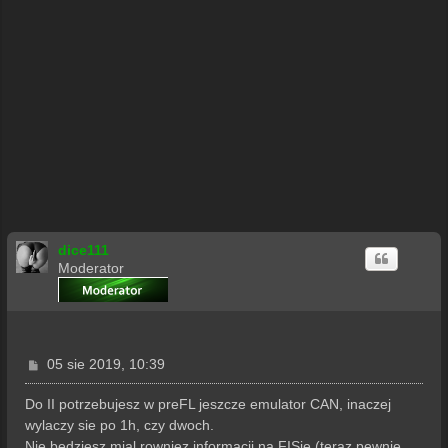
dice111
Moderator
P
05 sie 2019, 10:39
o
s
Do II potrzebujesz w preFL jeszcze emulator CAN, inaczej
t
wylaczy sie po 1h, czy dwoch.
Nie bedziesz mial rowniez informacji na FISie (teraz pewnie