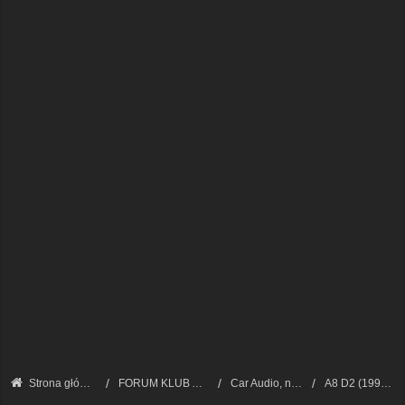
Strona główna
FORUM KLUB AUDI A8 - FORUM TECHNICZNE
Car Audio, nawigacja, CB radio
A8 D2 (1994 - 2002)