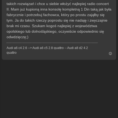
takich rozwiązań i chce u siebie włożyć najlepiej radio concert
II. Mam już kupioną inna konsolę kompletną 1 Din taką jak była
fabrycznie i potrzebuj fachowca, który po prostu zająłby się
tym. Ja do takich rzeczy poprostu się nie nadaję i zwyczajnie
brak mi czasu. Szukam kogoś najlepiej z województwa
opolskiego lub dolnośląskiego, oczywiście odpowiednio się
odwdzięczę;)
Audi a6 c4 2.6 --> Audi a6 c5 2.8 quattro -- Audi a8 d2 4.2
quattro
N
a
g
ó
r
ę