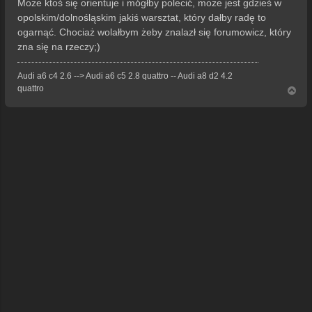
Może ktoś się orientuje i mógłby polecić, może jest gdzieś w
t
opolskim/dolnośląskim jakiś warsztat, który dałby radę to
ogarnąć. Chociaż wolałbym żeby znalazł się forumowicz, który
zna się na rzeczy;)
Audi a6 c4 2.6 --> Audi a6 c5 2.8 quattro -- Audi a8 d2 4.2
quattro
N
a
g
ó
r
ę