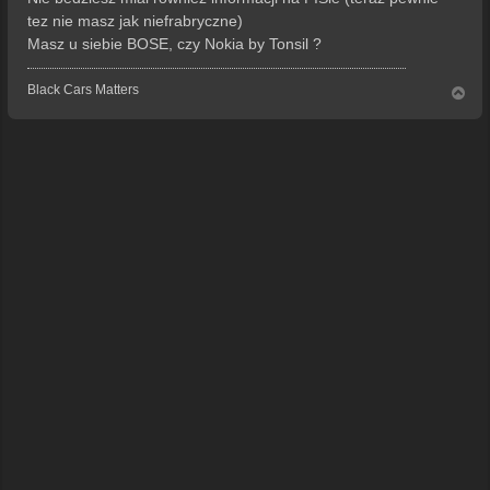
tez nie masz jak niefrabryczne)
Masz u siebie BOSE, czy Nokia by Tonsil ?
Black Cars Matters
N
a
g
ó
r
ę