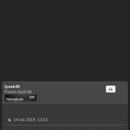
lysek46
Forum Audi A8
P
14 sie 2019, 13:51
o
s