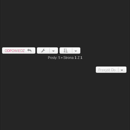
ODPOWIEDZ
Posty: 5 • Strona
1
Z
1
Przejdź Do