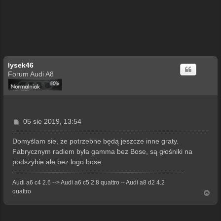
lysek46
Forum Audi A8
P
05 sie 2019, 13:54
o
s
Domyślam sie, że potrzebne będą jeszcze inne graty.
t
Fabrycznym radiem była gamma bez Bose, są głośniki na
podszybie ale bez logo bose
Audi a6 c4 2.6 --> Audi a6 c5 2.8 quattro -- Audi a8 d2 4.2
quattro
N
a
g
ó