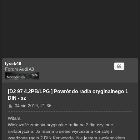
lysek46
Forum Audi A8
[D2 97 4.2PB/LPG ] Powrót do radia oryginalnego 1
DIN - sz
P
04 sie 2019, 21:36
o
s
Witam,
t
Większość zmienia oryginalne radia na 2 din czy inne
niefabryczne. Ja mama u siebie wyrzezana konsolę i
wsadzone radio 2 DIN Kenwooda. Nie jestem zwolennikiem