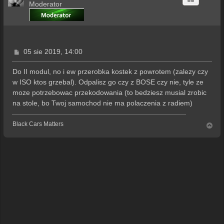
Moderator
P
05 sie 2019, 14:00
o
s
Do II modul, no i ew przerobka kostek z powrotem (zalezy czy
t
w ISO ktos grzebal). Odpalisz go czy z BOSE czy nie, tyle ze
moze potrzebowac przekodowania (to bedziesz musial zrobic
na stole, bo Twoj samochod nie ma polaczenia z radiem)
Black Cars Matters
N
a
g
ó
r
ę