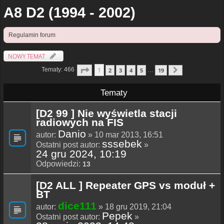
A8 D2 (1994 - 2002)
Regulamin forum
NOWY TEMAT
Strona
1
Z
19
1
Tematy: 466
2
3
4
5
19
…
Następna
Tematy
[D2 99 ] Nie wyświetla stacji
radiowych na FIS
Danio
autor:
» 10 mar 2013, 16:51
sssebek
Ostatni post autor:
»
24 gru 2024, 10:19
Odpowiedzi:
13
[D2 ALL ] Repeater GPS vs moduł +
BT
dice111
autor:
» 18 gru 2019, 21:04
Pepek
Ostatni post autor:
»