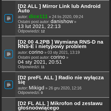
[D2 ALL ] Mirror Link lub Android
Auto
dice111
autor:
» 24 lis 2020, 09:24
danishow
Ostatni post autor:
»
13 lut 2021, 22:13
Odpowiedzi:
12
[D2 00 4.2PB ] Wymiana RNS-D na
RNS-E i nietypowy problem
corino
autor:
» 03 sty 2021, 13:19
corino
Ostatni post autor:
»
04 sty 2021, 20:51
Odpowiedzi:
11
[D2 preFL ALL ] Radio nie wyłącza
się
Mikigd
autor:
» 26 gru 2020, 12:16
Odpowiedzi:
0
[D2 FL ALL ] Mikrofon od zestawu
głośnoówiącego