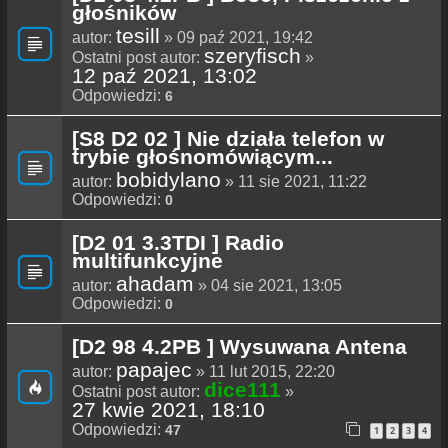
głośników
tesill
autor:
» 09 paź 2021, 19:42
szeryfisch
Ostatni post autor:
»
12 paź 2021, 13:02
Odpowiedzi:
6
[S8 D2 02 ] Nie działa telefon w
trybie głośnomówiącym...
bobidylano
autor:
» 11 sie 2021, 11:22
Odpowiedzi:
0
[D2 01 3.3TDI ] Radio
multifunkcyjne
ahadam
autor:
» 04 sie 2021, 13:05
Odpowiedzi:
0
[D2 98 4.2PB ] Wysuwana Antena
papajec
autor:
» 11 lut 2015, 22:20
dice111
Ostatni post autor:
»
27 kwie 2021, 18:10
Odpowiedzi:
47
1
2
3
4