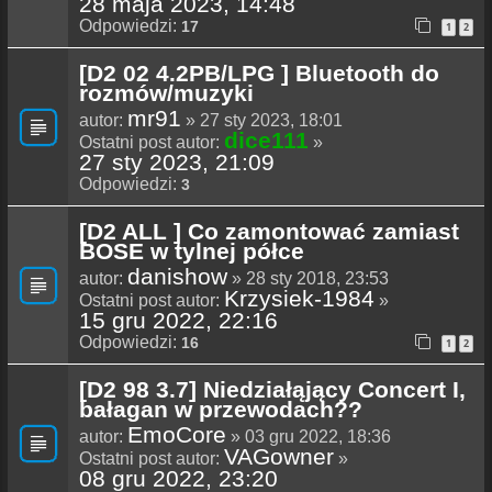
28 maja 2023, 14:48
Odpowiedzi:
17
1
2
[D2 02 4.2PB/LPG ] Bluetooth do
rozmów/muzyki
mr91
autor:
» 27 sty 2023, 18:01
dice111
Ostatni post autor:
»
27 sty 2023, 21:09
Odpowiedzi:
3
[D2 ALL ] Co zamontować zamiast
BOSE w tylnej półce
danishow
autor:
» 28 sty 2018, 23:53
Krzysiek-1984
Ostatni post autor:
»
15 gru 2022, 22:16
Odpowiedzi:
16
1
2
[D2 98 3.7] Niedziałąjący Concert I,
bałagan w przewodach??
EmoCore
autor:
» 03 gru 2022, 18:36
VAGowner
Ostatni post autor:
»
08 gru 2022, 23:20