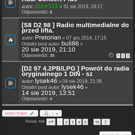
dice111
autor:
» 31 sie 2019, 19:17
Odpowiedzi:
0
[S8 D2 98 ] Radio multimedialne do
przed lifta.
Pretorian
autor:
» 07 gru 2014, 17:15
buli86
Ostatni post autor:
»
20 sie 2019, 21:10
Odpowiedzi:
35
1
2
3
[D2 97 4.2PB/LPG ] Powrót do radia
oryginalnego 1 DIN - sz
lysek46
autor:
» 04 sie 2019, 21:36
lysek46
Ostatni post autor:
»
14 sie 2019, 13:51
Odpowiedzi:
4
NOWY TEMAT
Strona
1
Z
19
1
Tematy: 466
2
3
4
5
19
…
Następna
Przejdź Do