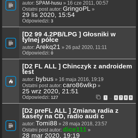
autor:
SPAM-husu
» 16 cze 2011, 00:57
GringoPL
Ostatni post autor:
»
29 lis 2020, 15:54
Odpowiedzi:
3
[D2 99 4.2PB/LPG ] Głosniki w
tylnej półce
Arekq21
autor:
» 26 paź 2020, 11:11
Odpowiedzi:
0
[D2 FL ALL ] Chinczyk z androidem
test
bybus
autor:
» 16 maja 2016, 19:19
caro86wlkp
Ostatni post autor:
»
25 wrz 2020, 21:51
Odpowiedzi:
127
1
6
7
8
9
…
[D2 preFL ALL ] Zmiana radia z
kasety na CD, radio audi c
Tomi88
autor:
» 28 maja 2018, 23:57
dice111
Ostatni post autor:
»
28 mar 2020, 19:19