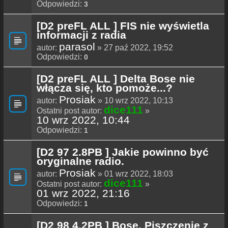
Odpowiedzi:
3
[D2 preFL ALL ] FIS nie wyświetla
informacji z radia
parasol
autor:
» 27 paź 2022, 19:52
Odpowiedzi:
0
[D2 preFL ALL ] Delta Bose nie
włącza się, kto pomoże...?
Prosiak
autor:
» 10 wrz 2022, 10:13
dice111
Ostatni post autor:
»
10 wrz 2022, 10:44
Odpowiedzi:
1
[D2 97 2.8PB ] Jakie powinno być
oryginalne radio.
Prosiak
autor:
» 01 wrz 2022, 18:03
dice111
Ostatni post autor:
»
01 wrz 2022, 21:16
Odpowiedzi:
1
[D2 98 4.2PB ] Bose, Piszczenie z