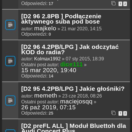
Odpowiedzi:
17
1
2
[D2 96 2.8PB ] Podłączenie
aktywnego suba pod bose
majkelo
autor:
» 21 mar 2020, 14:15
Odpowiedzi:
0
[D2 96 4.2PB/LPG ] Jak odczytać
KOD do radia?
autor:
Kolmax1992
» 07 sty 2015, 18:39
dice111
Ostatni post autor:
»
15 mar 2020, 19:40
Odpowiedzi:
14
[D2 95 4.2PB/LPG ] Jakie głośniki?
memeth
autor:
» 23 cze 2018, 08:26
maciejosqq
Ostatni post autor:
»
26 paź 2019, 07:15
Odpowiedzi:
25
1
2
[D2 preFL ALL ] Moduł Bluettoh dla
Audi Concert Plus