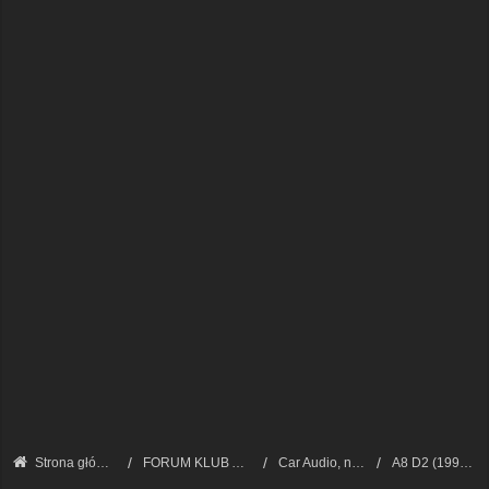
Strona główna
FORUM KLUB AUDI A8 - FORUM TECHNICZNE
Car Audio, nawigacja, CB radio
A8 D2 (1994 - 2002)