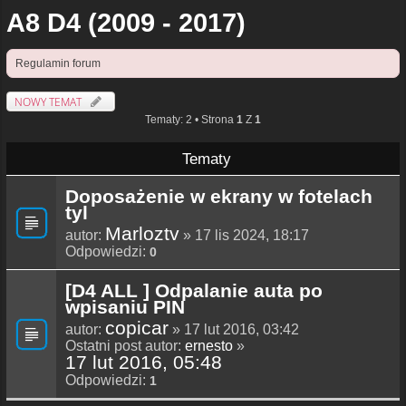
A8 D4 (2009 - 2017)
Regulamin forum
NOWY TEMAT
Tematy: 2 • Strona
1
Z
1
Tematy
Doposażenie w ekrany w fotelach
tyl
Marloztv
autor:
» 17 lis 2024, 18:17
Odpowiedzi:
0
[D4 ALL ] Odpalanie auta po
wpisaniu PIN
copicar
autor:
» 17 lut 2016, 03:42
Ostatni post autor:
ernesto
»
17 lut 2016, 05:48
Odpowiedzi:
1