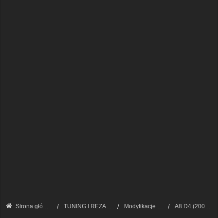
Strona główna
TUNING I REZANIE AUDI A8
Modyfikacje różne
A8 D4 (2009 - 2017)