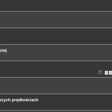
jnej
1
2
kszych prędkościach