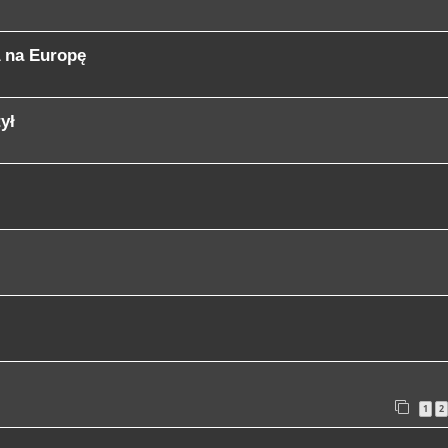
 na Europę
ył
1
2