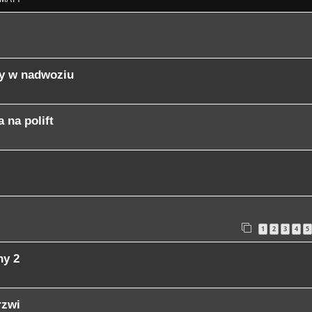
py w nadwoziu
 na polift
1
2
3
4
5
ny 2
rzwi