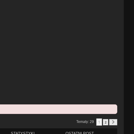
1
Tematy: 29
2
Następn
STATYSTYKI
OSTATNI POST