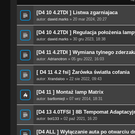
[D4 10 4.2TDI ] Listwa zgarniajaca
autor:
» 20 mar 2024, 20:27
dawid.marks
[D4 10 4.2TDI ] Regulacja położenia lam
autor:
» 30 gru 2023, 18:38
dawid.marks
[D4 11 4.2TDI ] Wymiana tylnego zderzaka
autor:
» 05 gru 2022, 16:03
Adrianotron
[ D4 11 4.2 fsi] Żarówka światła cofania
autor:
» 22 sie 2022, 09:43
Xrandaloo
[D4 11 ] Montaż lamp Matrix
autor:
» 07 wrz 2014, 18:31
bartlomiejt
[D4 13 4.0TFSI ] 8B Tempomat Adaptacyj
autor:
» 02 paź 2021, 16:20
bol133
[D4 ALL ] Wyłączanie auta po otwarciu d