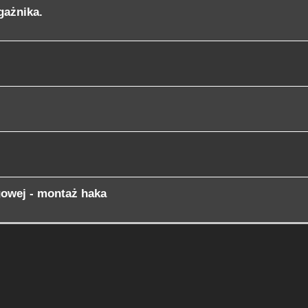
gażnika.
gowej - montaż haka