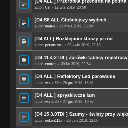
[D4 ALL ] Przeróbka przedlifta na polifta
autor:
» 12 wrz 2019, 20:58
Csl
[D4 S8 ALL Głośniejszy wydech
autor:
» 21 maja 2019, 16:24
maten
[D4 ALL] Rozklejanie kloszy przód
autor:
» 06 kwie 2019, 23:13
perkusista1
[D4 11 4.2TDI ] Żarówki tablicy rejestracy
autor:
» 09 lut 2019, 22:34
emdzej
[D4 ALL ] Reflektory Led parowanie
autor:
walus30
» 25 gru 2018, 13:51
[D4 ALL ] spryskiwcze lam
autor:
walus30
» 27 gru 2018, 10:57
[D4 15 3.0TDI ] Szumy - świsty przy wię
autor:
» 20 cze 2018, 12:00
gekon111a