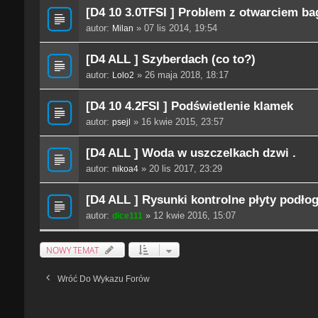
[D4 10 3.0TFSI ] Problem z otwarciem ba
autor:
» 07 lis 2014, 19:54
Milan
[D4 ALL ] Szyberdach (co to?)
autor:
» 26 maja 2018, 18:17
Lolo2
[D4 10 4.2FSI ] Podświetlenie klamek
autor:
» 16 kwie 2015, 23:57
psejl
[D4 ALL ] Woda w uszczelkach dzwi .
autor:
» 20 lis 2017, 23:29
nikoa4
[D4 ALL ] Rysunki kontrolne płyty podło
autor:
» 12 kwie 2016, 15:07
dice111
NOWY TEMAT
Wróć Do Wykazu Forów