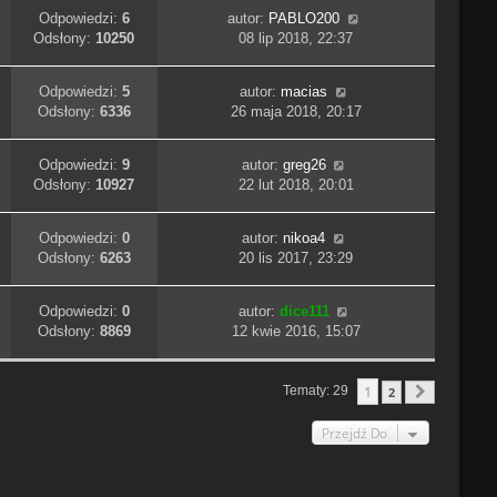
Odpowiedzi:
6
autor:
PABLO200
Odsłony:
10250
08 lip 2018, 22:37
Odpowiedzi:
5
autor:
macias
Odsłony:
6336
26 maja 2018, 20:17
Odpowiedzi:
9
autor:
greg26
Odsłony:
10927
22 lut 2018, 20:01
Odpowiedzi:
0
autor:
nikoa4
Odsłony:
6263
20 lis 2017, 23:29
Odpowiedzi:
0
autor:
dice111
Odsłony:
8869
12 kwie 2016, 15:07
1
Tematy: 29
2
Następn
Przejdź Do