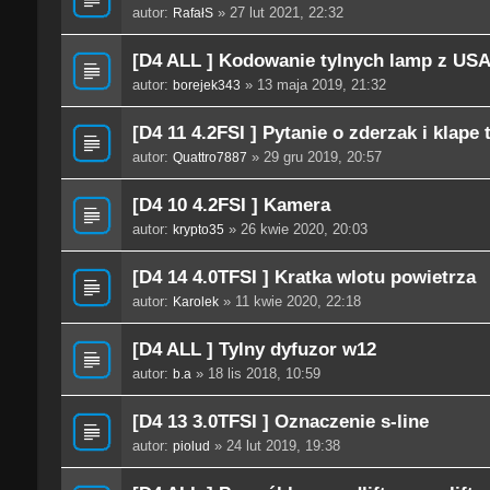
autor:
» 27 lut 2021, 22:32
RafałS
[D4 ALL ] Kodowanie tylnych lamp z USA
autor:
» 13 maja 2019, 21:32
borejek343
[D4 11 4.2FSI ] Pytanie o zderzak i klape t
autor:
» 29 gru 2019, 20:57
Quattro7887
[D4 10 4.2FSI ] Kamera
autor:
» 26 kwie 2020, 20:03
krypto35
[D4 14 4.0TFSI ] Kratka wlotu powietrza
autor:
» 11 kwie 2020, 22:18
Karolek
[D4 ALL ] Tylny dyfuzor w12
autor:
» 18 lis 2018, 10:59
b.a
[D4 13 3.0TFSI ] Oznaczenie s-line
autor:
» 24 lut 2019, 19:38
piolud