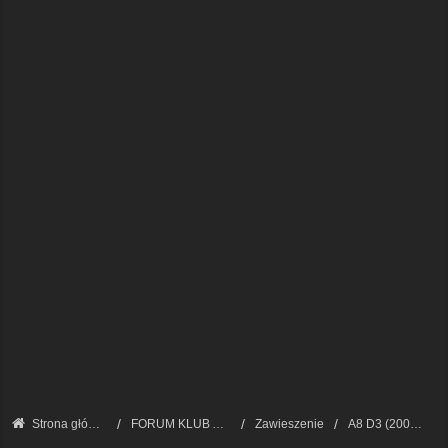
Strona główna
FORUM KLUB AUDI A8 - FORUM TECHNICZNE
Zawieszenie
A8 D3 (2002 - 2009)