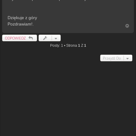
Dziękuje z góry
Pozdrawiam!.
N
a
g
ODPOWIEDZ
ó
r
Posty: 1 • Strona
1
Z
1
ę
Przejdź Do