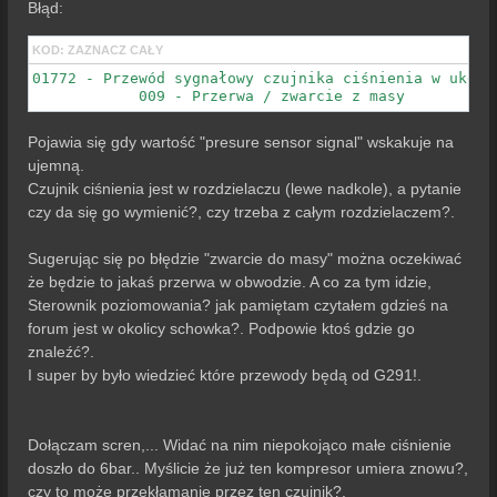
Błąd:
KOD:
ZAZNACZ CAŁY
01772 - Przewód sygnałowy czujnika ciśnienia w układ
            009 - Przerwa / zwarcie z masy
Pojawia się gdy wartość "presure sensor signal" wskakuje na
ujemną.
Czujnik ciśnienia jest w rozdzielaczu (lewe nadkole), a pytanie
czy da się go wymienić?, czy trzeba z całym rozdzielaczem?.
Sugerując się po błędzie "zwarcie do masy" można oczekiwać
że będzie to jakaś przerwa w obwodzie. A co za tym idzie,
Sterownik poziomowania? jak pamiętam czytałem gdzieś na
forum jest w okolicy schowka?. Podpowie ktoś gdzie go
znaleźć?.
I super by było wiedzieć które przewody będą od G291!.
Dołączam scren,... Widać na nim niepokojąco małe ciśnienie
doszło do 6bar.. Myślicie że już ten kompresor umiera znowu?,
czy to może przekłamanie przez ten czujnik?.