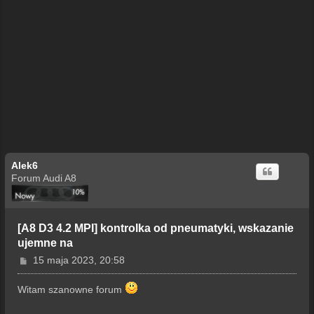
Alek6
Forum Audi A8
[A8 D3 4.2 MPI] kontrolka od pneumatyki, wskazanie
ujemne na
P
15 maja 2023, 20:58
o
s
Witam szanowne forum
t