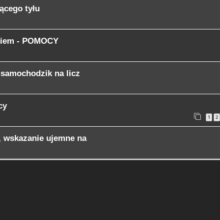
ącego tyłu
eniem - POMOCY
 samochodzik na licz
cy
1
2
, wskazanie ujemne na