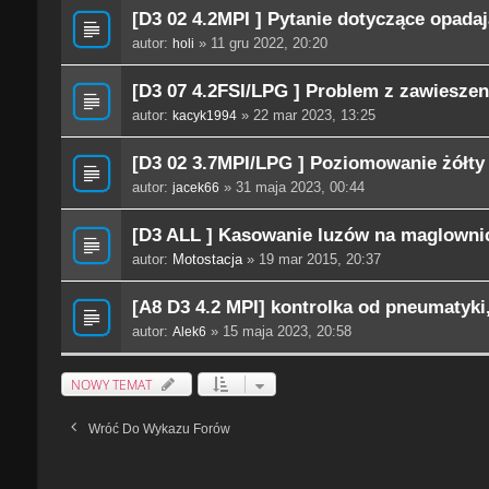
[D3 02 4.2MPI ] Pytanie dotyczące opadaj
autor:
» 11 gru 2022, 20:20
holi
[D3 07 4.2FSI/LPG ] Problem z zawiesz
autor:
» 22 mar 2023, 13:25
kacyk1994
[D3 02 3.7MPI/LPG ] Poziomowanie żółty
autor:
» 31 maja 2023, 00:44
jacek66
[D3 ALL ] Kasowanie luzów na maglowni
autor:
Motostacja
» 19 mar 2015, 20:37
[A8 D3 4.2 MPI] kontrolka od pneumatyki
autor:
» 15 maja 2023, 20:58
Alek6
NOWY TEMAT
Wróć Do Wykazu Forów