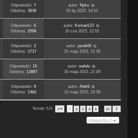
Odpowiedzi:
7
autor:
Nyku
Odsłony:
3030
03 lip 2023, 14:53
Odpowiedzi:
6
autor:
Konrad123
Odsłony:
2506
10 cze 2023, 22:02
Odpowiedzi:
2
autor:
jacek66
Odsłony:
1717
31 maja 2023, 21:05
Odpowiedzi:
15
autor:
wafelo
Odsłony:
13887
16 maja 2023, 21:09
Odpowiedzi:
0
autor:
Alek6
Odsłony:
1462
15 maja 2023, 20:58
Strona
1
Z
21
1
Tematy: 515
2
3
4
5
21
…
Następn
Przejdź Do