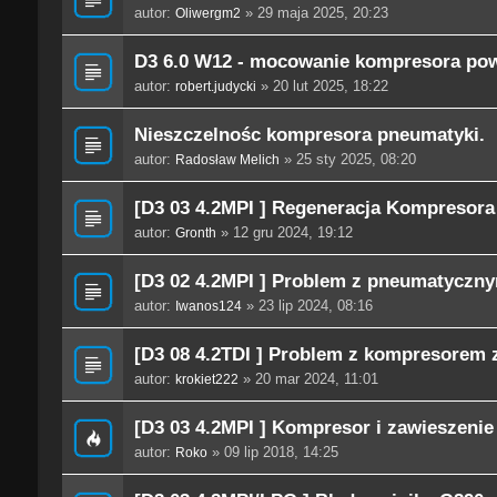
autor:
» 29 maja 2025, 20:23
Oliwergm2
D3 6.0 W12 - mocowanie kompresora pow
autor:
» 20 lut 2025, 18:22
robert.judycki
Nieszczelnośc kompresora pneumatyki.
autor:
» 25 sty 2025, 08:20
Radosław Melich
[D3 03 4.2MPI ] Regeneracja Kompresora
autor:
» 12 gru 2024, 19:12
Gronth
[D3 02 4.2MPI ] Problem z pneumatyczn
autor:
» 23 lip 2024, 08:16
Iwanos124
[D3 08 4.2TDI ] Problem z kompresorem 
autor:
» 20 mar 2024, 11:01
krokiet222
[D3 03 4.2MPI ] Kompresor i zawieszenie
autor:
» 09 lip 2018, 14:25
Roko