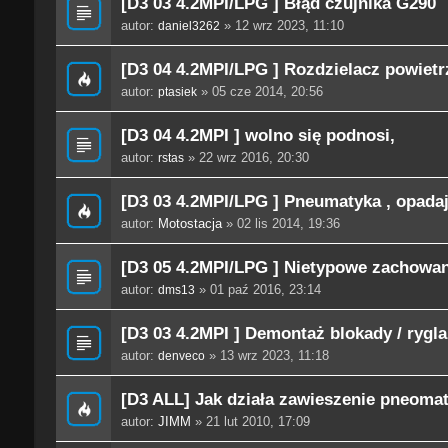
[D3 03 4.2MPI/LPG ] Błąd czujnika G290
autor:
» 12 wrz 2023, 11:10
daniel3262
[D3 04 4.2MPI/LPG ] Rozdzielacz powietr
autor:
» 05 cze 2014, 20:56
ptasiek
[D3 04 4.2MPI ] wolno się podnosi,
autor:
» 22 wrz 2016, 20:30
rstas
[D3 03 4.2MPI/LPG ] Pneumatyka , opadaj
autor:
Motostacja
» 02 lis 2014, 19:36
[D3 05 4.2MPI/LPG ] Nietypowe zachowan
autor:
» 01 paź 2016, 23:14
dms13
[D3 03 4.2MPI ] Demontaż blokady / rygla
autor:
» 13 wrz 2023, 11:18
denveco
[D3 ALL] Jak działa zawieszenie pneoma
autor:
JIMM
» 21 lut 2010, 17:09