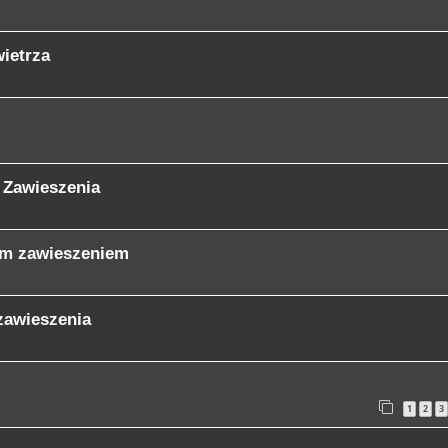
ietrza
 Zawieszenia
ym zawieszeniem
zawieszenia
1
2
3