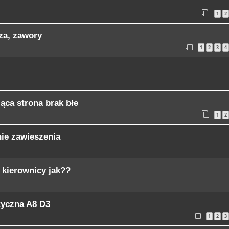
1
2
za, zawory
1
2
3
4
ąca strona brak błe
1
2
ie zawieszenia
 kierownicy jak??
tyczna A8 D3
1
2
3