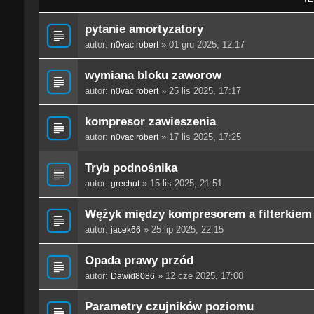
pytanie amortyzatory
autor:
» 01 gru 2025, 12:17
n0vac robert
wymiana bloku zaworow
autor:
» 25 lis 2025, 17:17
n0vac robert
kompresor zawieszenia
autor:
» 17 lis 2025, 17:25
n0vac robert
Tryb podnośnika
autor:
» 15 lis 2025, 21:51
grechut
Wężyk między kompresorem a filterkiem
autor:
» 25 lip 2025, 22:15
jacek66
Opada prawy przód
autor:
» 12 cze 2025, 17:00
Dawid8086
Parametry czujników poziomu