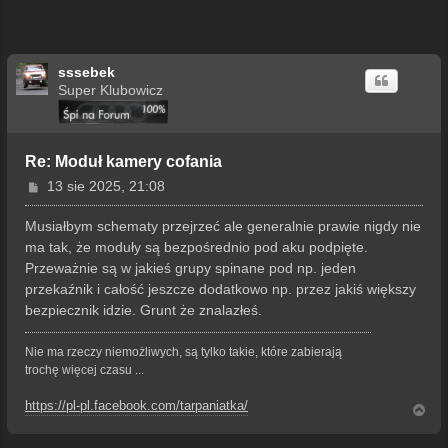
sssebek
Super Klubowicz
Re: Moduł kamery cofania
P
13 sie 2025, 21:08
o
s
Musiałbym schematy przejrzeć ale generalnie prawie nigdy nie
t
ma tak, że moduły są bezpośrednio pod aku podpięte.
Przeważnie są w jakieś grupy spinane pod np. jeden
przekaźnik i całość jeszcze dodatkowo np. przez jakiś większy
bezpiecznik idzie. Grunt że znalazłeś.
Nie ma rzeczy niemożliwych, są tylko takie, które zabierają
trochę więcej czasu ...
https://pl-pl.facebook.com/tarpaniatka/
N
a
g