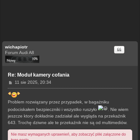
wichapiotr
Forum Audi A8
Re: Moduł kamery cofania
P
11 sie 2025, 20:34
o
s
t
Problem rozwiązany przez przypadek, w bagażniku
podociskałem bezpieczniki i wszystko ruszyło
. Nie wiem
jeszcze ktory dokładnie zadziałał ale wygląda na przekaźnik
643. Trochę dziwne ale te przekaźnik nie są od multimediów.
Nie masz wymaganych uprawnień, aby zobaczyć pliki załączone do