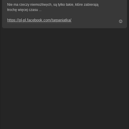
Nie ma rzeczy niemożliwych, są tylko takie, które zabierają
trochę więcej czasu ...
https://pl-pl.facebook.com/tarpaniatka/
N
a
g
ó
r
ę