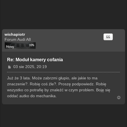
wichapiotr
Forum Audi A8
Re: Moduł kamery cofania
P
03 sie 2025, 20:19
o
s
Już że 3 lata. Może zabrzmi głupio, ale jakie to ma
t
znaczenie?. Robię coś źle?. Proszę podpowiedz. Robię
wszystko co potrafię by znaleźć w czym problem. Boję się
oddać autko do mechanika.
N
a
g
ó
r
ę