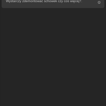
Wystarczy zdemontować schowek czy coś więcej?.
N
a
g
ó
r
ę