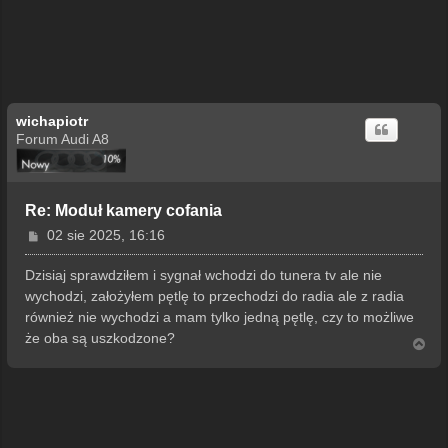
wichapiotr
Forum Audi A8
Re: Moduł kamery cofania
P
02 sie 2025, 16:16
o
s
Dzisiaj sprawdziłem i sygnał wchodzi do tunera tv ale nie
t
wychodzi, założyłem pętlę to przechodzi do radia ale z radia
również nie wychodzi a mam tylko jedną pętlę, czy to możliwe
że oba są uszkodzone?
N
a
g
ó
r
ę