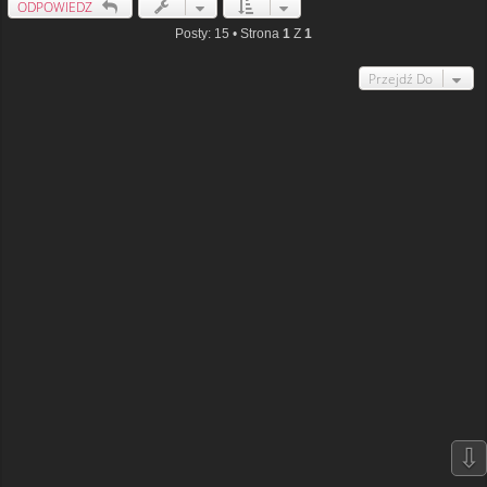
ODPOWIEDZ
Posty: 15 • Strona
1
Z
1
Przejdź Do
⇩