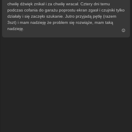
t
chwilę dźwięk znikał i za chwilę wracał. Cztery dni temu
podczas cofania do garażu poprostu ekran zgasł i czujniki tylko
działały i się zaczęło szukanie. Jutro przyjadą pętlę (razem
3szt) i mam nadzieję że problem się rozwiąże, mam taką
nadzieję.
N
a
g
ó
r
ę