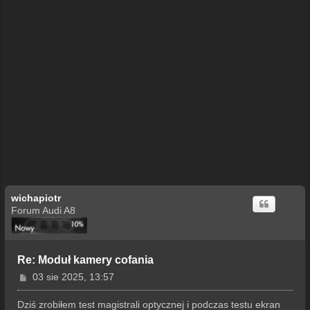
wichapiotr
Forum Audi A8
Re: Moduł kamery cofania
P
03 sie 2025, 13:57
o
s
Dziś zrobiłem test magistrali optycznej i podczas testu ekran