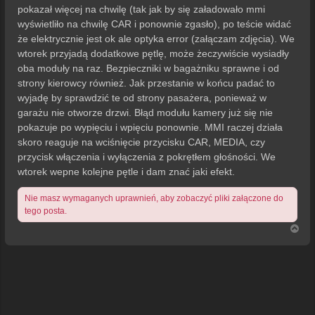
t
pokazał więcej na chwilę (tak jak by się załadowało mmi
wyświetliło na chwilę CAR i ponownie zgasło), po teście widać
że elektrycznie jest ok ale optyka error (załączam zdjęcia). We
wtorek przyjadą dodatkowe pętlę, może żeczywiście wysiadły
oba moduły na raz. Bezpieczniki w bagażniku sprawne i od
strony kierowcy również. Jak przestanie w końcu padać to
wyjadę by sprawdzić te od strony pasażera, ponieważ w
garażu nie otworze drzwi. Błąd modułu kamery już się nie
pokazuje po wypięciu i wpięciu ponownie. MMI raczej działa
skoro reaguje na wciśnięcie przycisku CAR, MEDIA, czy
przycisk włączenia i wyłączenia z pokrętłem głośności. We
wtorek wepne kolejne pętle i dam znać jaki efekt.
Nie masz wymaganych uprawnień, aby zobaczyć pliki załączone do
tego posta.
N
a
g
ó
r
ę