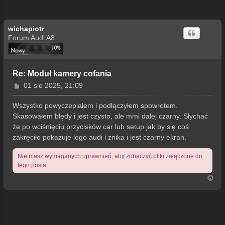
wichapiotr
Forum Audi A8
Re: Moduł kamery cofania
P
01 sie 2025, 21:09
o
s
Wszystko powyczepiałem i podłączyłem spowrotem.
t
Skasowałem błędy i jest czysto, ale mmi dalej czarny. Słychać
że po wciśnięciu przycisków car lub setup jak by się coś
zakręciło pokazuje logo audi i znika i jest czarny ekran.
Nie masz wymaganych uprawnień, aby zobaczyć pliki załączone do
tego posta.
N
a
g
ó
r
ę