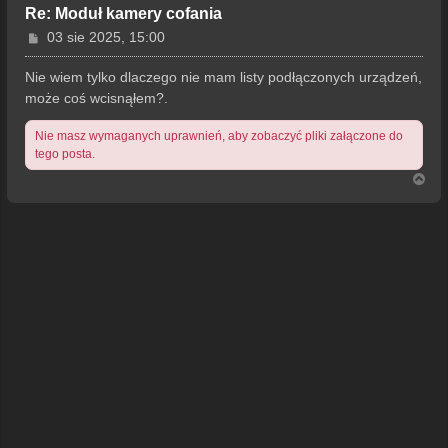
Re: Moduł kamery cofania
P
03 sie 2025, 15:00
o
s
Nie wiem tylko dlaczego nie mam listy podłączonych urządzeń,
t
może coś wcisnąłem?.
Nie masz wymaganych uprawnień, aby zobaczyć pliki załączone do
tego posta.
N
a
g
ó
r
ę