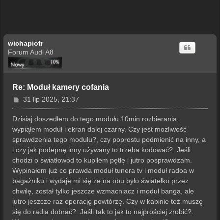
wichapiotr
Forum Audi A8
Re: Moduł kamery cofania
P
31 lip 2025, 21:37
o
s
Dzisiaj doszedłem do tego modułu 10min rozbierania,
t
wypiąłem moduł i ekran dalej czarny. Czy jest możliwość
sprawdzenia tego modułu?, czy poprostu podmienić na inny, a
i czy jak podepnę inny używany to trzeba kodować?. Jeśli
chodzi o światłowód to kupiłem pętlę i jutro posprawdzam.
Wypinałem już co prawda moduł tunera tv i moduł radoa w
bagażniku i wydaje mi się że na obu było światełko przez
chwilę, został tylko jeszcze wzmacniacz i moduł banga, ale
jutro jeszcze raz operację powtórzę. Czy w kabinie też muszę
się do radia dobrać?. Jeśli tak to jak to najprościej zrobić?.