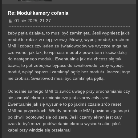
Re: Moduł kamery cofania
P
01 sie 2025, 21:27
o
s
żeby pętla działała, to musi być zamknięta. Jesli wypniesz jakiś
t
moduł to robisz w niej przerwę. Mówię, wypnij moduł, uruchom
MMI i zobacz czy jeden ze światłowodów we wtyczce miga na
czerwono, jak tak, to wpinasz moduł z powrotem i lecisz dalej
do następnego modułu. Ewentualnie jak nie chcesz się tak
bawić, to potrzebujesz bypass do światłowodu, żeby wypiąć
moduł, wpiąć bypass i zamknąć pętlę bez modułu. Inaczej tego
nie zrobisz. Światłowód musi być zamkniętą pętlą.
Odnośnie samego MMI to zwróć uwagę przy uruchamianiu czy
się jasność ekranu zmienia czy jest czarny cały czas.
Ewentualnie jak się wysunie to po jakimś czasie zrób reset
MMI na przyciskach. Wtedy normalnie MMI powinno zgasnąć i
po chwili bootować się od zera. Jeśli czarny ekran jest cały
czas to być może podświetanie ekranu wysiadło albo jakiś
kabel przy windzie się przełamał