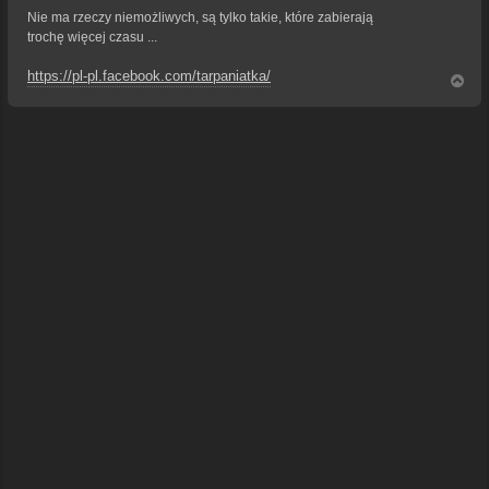
Nie ma rzeczy niemożliwych, są tylko takie, które zabierają
trochę więcej czasu ...
https://pl-pl.facebook.com/tarpaniatka/
N
a
g
ó
r
ę