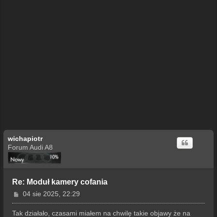
wichapiotr
Forum Audi A8
Re: Moduł kamery cofania
P
04 sie 2025, 22:29
o
s
Tak działało, czasami miałem na chwilę takie objawy że na