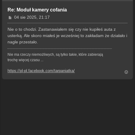
Re: Moduł kamery cofania
P
04 sie 2025, 21:17
o
s
Nie o to chodzi. Zastanawiałem się czy nie kupiłeś auta z
t
usterką. Ale skoro miałeś je wcześniej to zakładam że działało i
nagle przestało.
Nie ma rzeczy niemożliwych, są tylko takie, które zabierają
trochę więcej czasu ...
https://pl-pl.facebook.com/tarpaniatka/
N
a
g
ó
r
ę