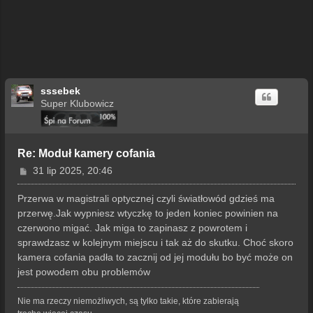
sssebek
Super Klubowicz
Re: Moduł kamery cofania
P
31 lip 2025, 20:46
o
s
Przerwa w magistrali optycznej czyli światłowód gdzieś ma
t
przerwę.Jak wypniesz wtyczkę to jeden koniec powinien na
czerwono migać. Jak miga to zapinasz z powrotem i
sprawdzasz w kolejnym miejscu i tak aż do skutku. Choć skoro
kamera cofania padła to zacznij od jej modułu bo być może on
jest powodem obu problemów
Nie ma rzeczy niemożliwych, są tylko takie, które zabierają