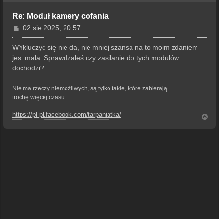
Re: Moduł kamery cofania
P
02 sie 2025, 20:57
o
s
WYkluczyć się nie da, nie mniej szansa na to moim zdaniem
t
jest mała. Sprawdzałeś czy zasilanie do tych modułów
dochodzi?
Nie ma rzeczy niemożliwych, są tylko takie, które zabierają
trochę więcej czasu ...
https://pl-pl.facebook.com/tarpaniatka/
N
a
g
ó
r
ę