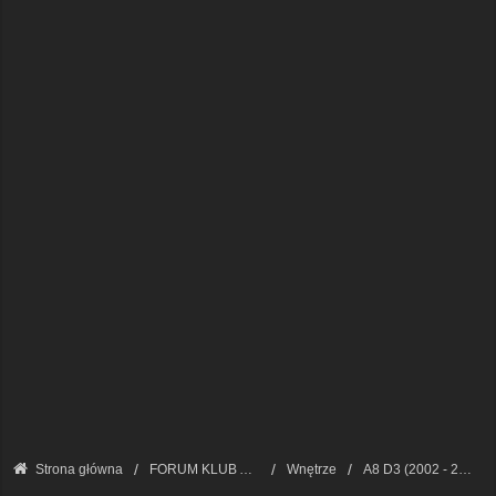
Strona główna
FORUM KLUB AUDI A8 - FORUM TECHNICZNE
Wnętrze
A8 D3 (2002 - 2009)