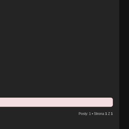
Posty: 1 • Strona
1
Z
1