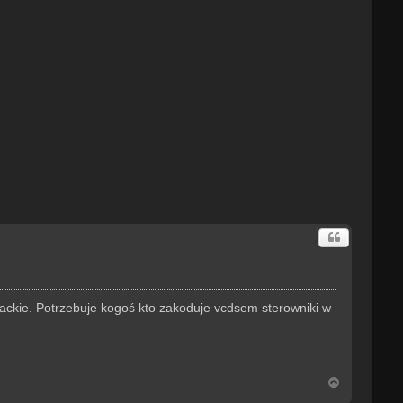
ackie. Potrzebuje kogoś kto zakoduje vcdsem sterowniki w
N
a