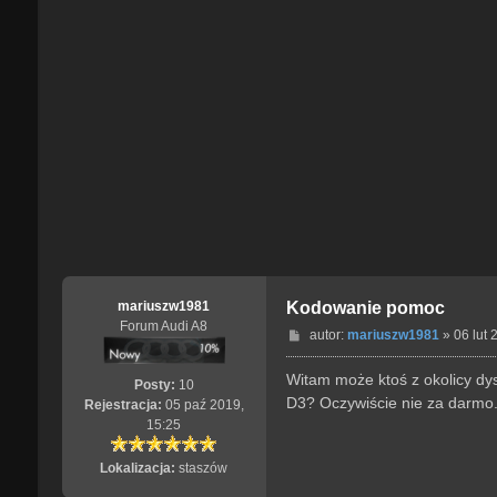
mariuszw1981
Kodowanie pomoc
Forum Audi A8
P
autor:
mariuszw1981
»
06 lut 
o
s
Witam może ktoś z okolicy dy
Posty:
10
t
D3? Oczywiście nie za darmo
Rejestracja:
05 paź 2019,
15:25
Lokalizacja:
staszów