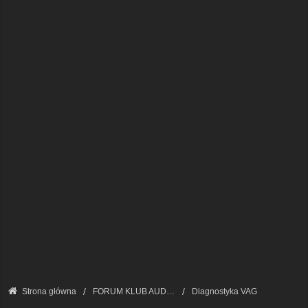
Strona główna
FORUM KLUB AUDI A8 - FORUM TECHNICZNE
Diagnostyka VAG