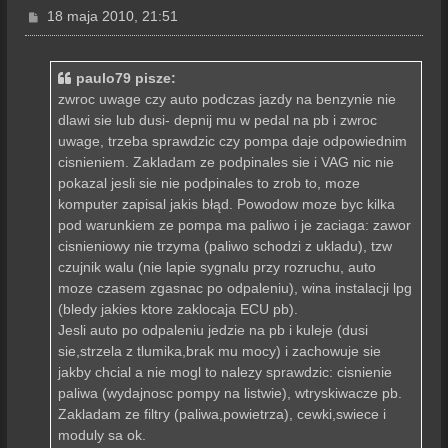
P
18 maja 2010, 21:51
o
s
t
paulo79 pisze:
zwroc uwage czy auto podczas jazdy na benzynie nie
dlawi sie lub dusi- depnij mu w pedal na pb i zwroc
uwage, trzeba sprawdzic czy pompa daje odpowiednim
cisnieniem. Zakladam ze podpinales sie i VAG nic nie
pokazal jesli sie nie podpinales to zrob to, moze
komputer zapisal jakis błąd. Powodow moze byc kilka
pod warunkiem ze pompa ma paliwo i je zaciaga: zawor
cisnieniowy nie trzyma (paliwo schodzi z ukladu), tzw
czujnik walu (nie lapie sygnalu przy rozruchu, auto
moze czasem zgasnac po odpaleniu), wina instalacji lpg
(bledy jakies ktore zaklocaja ECU pb).
Jesli auto po odpaleniu jedzie na pb i kuleje (dusi
sie,strzela z tlumika,brak mu mocy) i zachowuje sie
jakby chcial a nie mogl to nalezy sprawdzic: cisnienie
paliwa (wydajnosc pompy na listwie), wtryskiwacze pb.
Zakladam ze filtry (paliwa,powietrza), cewki,swiece i
moduly sa ok.