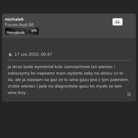
michalek
Forum Audi A8
P
17 cze 2010, 00:47
o
s
ja teraz bede wymienial kolo zamoachowe tzn wieniec i
t
zobaczymy bo napewno mam wydarte zeby na winicu co to
da, ale ja stawiam na gaz ze to wina gazu jest z tym paleniem,
zrobie wieniec i jade na diagnostyke gazu bo mysle ze tam
wina lezy...
N
a
g
ó
r
ę