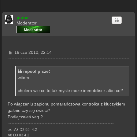
pioter
Moderator
P
16 cze 2010, 22:14
o
s
t
repsol pisze:
witam
cholera wie co to tak mysle moze immobiliser albo co?
Po włączeniu zapłonu pomarańczowa kontrolka z kluczykiem
gaśnie czy się świeci?
Podłączałeś vag ?
ex : A8 D2 95r 4.2
A8 D3 03 4.2