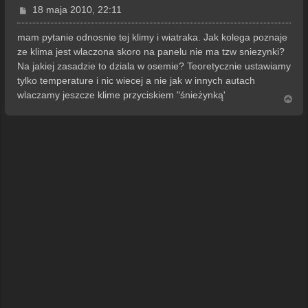
P
18 maja 2010, 22:11
o
s
mam pytanie odnosnie tej klimy i wiatraka. Jak kolega poznaje
t
ze klima jest wlaczona skoro na panelu nie ma tzw sniezynki?
Na jakiej zasadzie to dziala w osemie? Teoretycznie ustawiamy
tylko temperature i nic wiecej a nie jak w innych autach
wlaczamy jeszcze klime przyciskiem "śnieżynką'
N
a
g
ó
r
ę