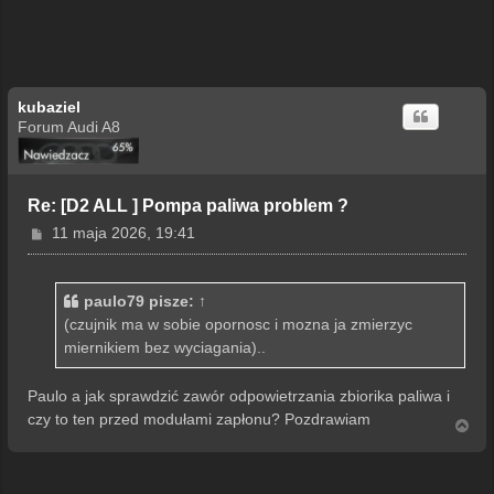
kubaziel
Forum Audi A8
Re: [D2 ALL ] Pompa paliwa problem ?
P
11 maja 2026, 19:41
o
s
t
paulo79
pisze:
↑
(czujnik ma w sobie opornosc i mozna ja zmierzyc
miernikiem bez wyciagania)..
Paulo a jak sprawdzić zawór odpowietrzania zbiorika paliwa i
czy to ten przed modułami zapłonu? Pozdrawiam
N
a
g
ó