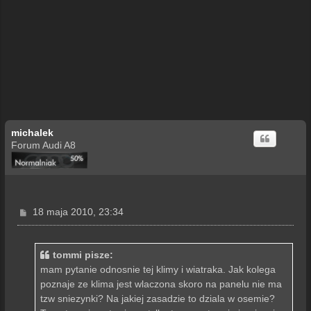
michalek
Forum Audi A8
P
18 maja 2010, 23:34
o
s
t
tommi pisze:
mam pytanie odnosnie tej klimy i wiatraka. Jak kolega
poznaje ze klima jest wlaczona skoro na panelu nie ma
tzw sniezynki? Na jakiej zasadzie to dziala w osemie?