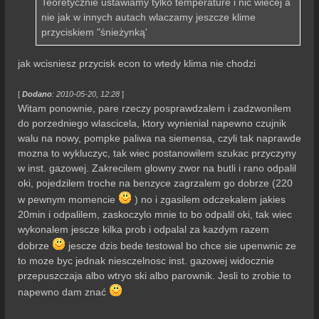
Teoretycznie ustawiamy tylko temperature i nic wiecej a
nie jak w innych autach wlaczamy jeszcze klime
przyciskiem "śnieżynką'
jak wcisniesz przycisk econ to wtedy klima nie chodzi
[
Dodano
: 2010-05-20, 12:28
]
Witam ponownie, pare rzeczy posprawdzalem i zadzwonilem
do porzedniego wlascicela, ktory wynienial napewno czujnik
walu na nowy, pompke paliwa na siemensa, czyli tak naprawde
mozna to wykluczyc, tak wiec postanowilem szukac przyczyny
w inst. gazowej. Zakrecilem glowny zwor na butli i rano odpalil
oki, pojedzilem troche na benzyce zagrzalem go dobrze (220
w pewnym momencie
) no i zgasilem odczekalem jakies
20min i odpalilem, zaskoczylo mnie to bo odpalil oki, tak wiec
wykonalem jescze kilka prob i odpalal za kazdym razem
dobrze
jescze dzis bede testowal bo chce sie upenwnic ze
to moze byc jednak niesczelnosc inst. gazowej widocznie
przepuszczaja albo wtryo ski albo parownik. Jesli to zrobie to
napewno dam znać