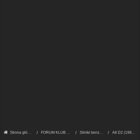
Strona główna
FORUM KLUB AUDI A8 - FORUM TECHNICZNE
Silniki benzynowe i LPG
A8 D2 (1994 - 2002)