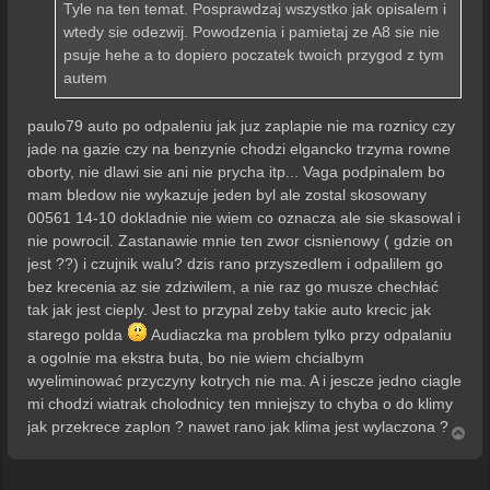
Tyle na ten temat. Posprawdzaj wszystko jak opisalem i
wtedy sie odezwij. Powodzenia i pamietaj ze A8 sie nie
psuje hehe a to dopiero poczatek twoich przygod z tym
autem
paulo79 auto po odpaleniu jak juz zaplapie nie ma roznicy czy
jade na gazie czy na benzynie chodzi elgancko trzyma rowne
oborty, nie dlawi sie ani nie prycha itp... Vaga podpinalem bo
mam bledow nie wykazuje jeden byl ale zostal skosowany
00561 14-10 dokladnie nie wiem co oznacza ale sie skasowal i
nie powrocil. Zastanawie mnie ten zwor cisnienowy ( gdzie on
jest ??) i czujnik walu? dzis rano przyszedlem i odpalilem go
bez krecenia az sie zdziwilem, a nie raz go musze chechłać
tak jak jest cieply. Jest to przypal zeby takie auto krecic jak
starego polda
Audiaczka ma problem tylko przy odpalaniu
a ogolnie ma ekstra buta, bo nie wiem chcialbym
wyeliminować przyczyny kotrych nie ma. A i jescze jedno ciagle
mi chodzi wiatrak cholodnicy ten mniejszy to chyba o do klimy
jak przekrece zaplon ? nawet rano jak klima jest wylaczona ?
N
a
g
ó