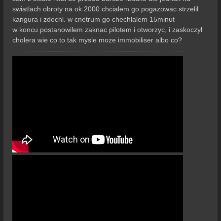
swiatlach obroty na ok 2000 chcialem go pogazowac strzelil
kangura i zdechl. w cnetrum go chechlalem 15minut
w koncu postanowilem zaknac pilotem i otworzyc, i zaskoczyl
cholera wie co to tak mysle moze immobiliser albo co?