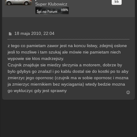
Super Klubowicz
P
18 maja 2010, 22:04
o
s
z tego co pamietam zawor jest na koncu listwy, zdejmij oslone
t
jesli to mozliwe i tam szukaj ale mówie nie pamietam niech
wypowie sie ktos madrzejszy.
Czujnik znajduje sie miedzy skrzynia a motorem, dobrze by
bylo gdybys go znalazl i po kablu dostal sie do kostki po to aby
zmierzyc jego opornosc (czujnik ma w sobie opornosc i mozna
ja zmierzyc miernikiem bez wyciagania) wtedy bedzie mozna
go wykluczyc gdy jest sprawny
N
a
g
ó
r
ę