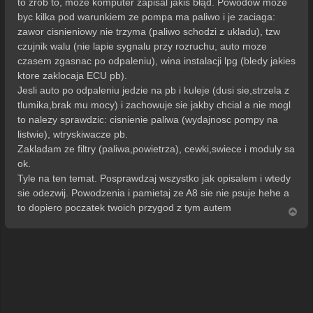
to zrob to, moze komputer zapisal jakis błąd. Powodow moze
byc kilka pod warunkiem ze pompa ma paliwo i je zaciaga:
zawor cisnieniowy nie trzyma (paliwo schodzi z ukladu), tzw
czujnik walu (nie lapie sygnalu przy rozruchu, auto moze
czasem zgasnac po odpaleniu), wina instalacji lpg (bledy jakies
ktore zaklocaja ECU pb).
Jesli auto po odpaleniu jedzie na pb i kuleje (dusi sie,strzela z
tlumika,brak mu mocy) i zachowuje sie jakby chcial a nie mogl
to nalezy sprawdzic: cisnienie paliwa (wydajnosc pompy na
listwie), wtryskiwacze pb.
Zakladam ze filtry (paliwa,powietrza), cewki,swiece i moduly sa
ok.
Tyle na ten temat. Posprawdzaj wszystko jak opisalem i wtedy
sie odezwij. Powodzenia i pamietaj ze A8 sie nie psuje hehe a
to dopiero poczatek twoich przygod z tym autem
N
a
g
ó
r
ę