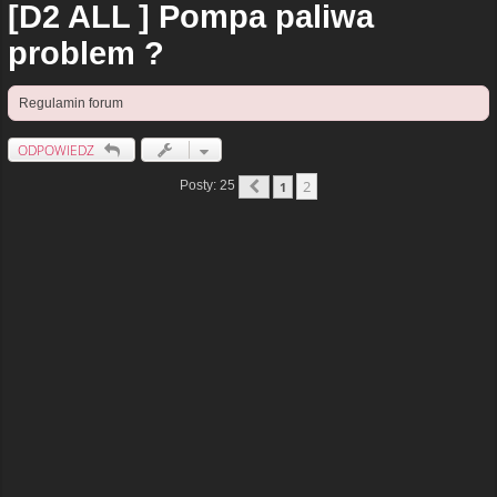
[D2 ALL ] Pompa paliwa
problem ?
Regulamin forum
ODPOWIEDZ
2
Posty: 25
1
Poprzednia