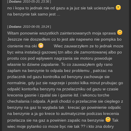
[
Dodano
: 2010-05-20, 23:36
]
no i kopa to jednak nie od gazu a ja juz sie tak ucieszylem
na benzynie tak samo jest ...
[
Dodano
: 2010-06-09, 19:24
]
Witam ponownie wszystkich zaintersowanych moja sprawa
Jeszcze nie doszedłem co to jest ale napewno nie pompka bo
cisnienie ma oki
Wiec zauwarzyłem ze to jednak moze
byc wina instalacji gazowej tzn albo zle zamontowanej albo po
prostu cos pod wplywem nagrzania sie motoru powoduje
wlasnie to dziwne zapalanie. To co zauwazyłem gdy rano
zaplam na benzynie to odpala bez problemu , patrzac na
przlacznik od gazu kontrolka od benzyny zachowuje sie
normalnie, gdy juz sie nagrzeje i postoi kilka minut prubujac go
odpalić kontorlka benzyny na przelaczniku od gazu w czasie
krecenia gasnie i zpalal sie i gasnie itd. i wkoncu torche
chechalania i odpala. A jesli chodzi o przelacznie sie cieplego z
benzyny na gaz to wyglada tak : krecac go powinienie odpalic
na benzynie a ja go krece to autmatycznie podczas krecenia
przelacza sie na gaz a powinien zapalic na benzynie
Tak
wiec moje pytanko co moze byc nie tak ?? i kto zna dobry