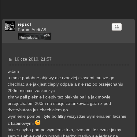
repsol
Forum Audi A8
P
16 cze 2010, 21:57
o
s
witam
t
u mnie podobne objawy ale rzadziej czasami musze go
chechlac ale jak jest cieply odpala a nie raz po przejechaniu
200m nie cce zaskoczyc
zimny pali pieknie i cieply tez pieknie pali a jak mowie
przejechalem 200m na stacje zatankowac gaz i z pod
dystrybutora juz chechlalem go.
wymienie pompe i tyle bo filtry wszystkie wymienialem lacznie
z kabinowymi
takze chyba pompe wymienic trza, czasami tez czuje jakby
sam z siebie rwal do przodu bardzo rzadko ale jednak na