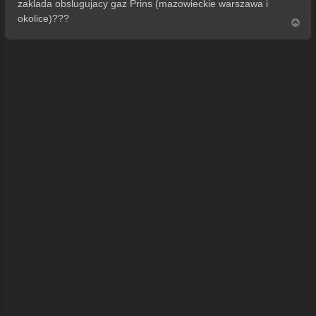
zaklada obslugujacy gaz Prins (mazowieckie warszawa i
okolice)???
N
a
g
ó
r
ę