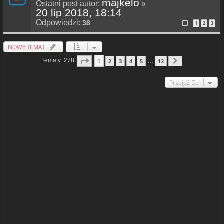
majkelo
Ostatni post autor:
»
20 lip 2018, 18:14
Odpowiedzi:
38
1
2
3
NOWY TEMAT
Strona
1
Z
12
1
Tematy: 278
2
3
4
5
12
…
Następna
Przejdź Do