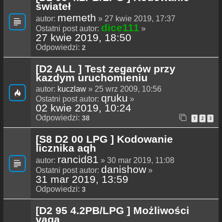
świateł
memeth
autor:
» 27 kwie 2019, 17:37
dice111
Ostatni post autor:
»
27 kwie 2019, 18:50
Odpowiedzi:
2
[D2 ALL ] Test zegarów przy
kazdym uruchomieniu
autor:
kuczlaw
» 25 wrz 2009, 10:56
qruku
Ostatni post autor:
»
02 kwie 2019, 10:24
Odpowiedzi:
38
1
2
3
[S8 D2 00 LPG ] Kodowanie
licznika aqh
rancid81
autor:
» 30 mar 2019, 11:08
danishow
Ostatni post autor:
»
31 mar 2019, 13:59
Odpowiedzi:
3
[D2 95 4.2PB/LPG ] Możliwości
vaga