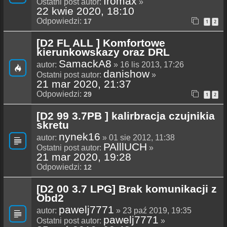
Iromax
Ostatni post autor:
»
22 kwie 2020, 18:10
Odpowiedzi:
17
1
2
[D2 FL ALL ] Komfortowe
kierunkowskazy oraz DRL
SamackA8
autor:
» 16 lis 2013, 17:26
danishow
Ostatni post autor:
»
21 mar 2020, 21:37
Odpowiedzi:
29
1
2
[D2 99 3.7PB ] kalirbracja czujnikia
skretu
nynek16
autor:
» 01 sie 2012, 11:38
PAlllUCH
Ostatni post autor:
»
21 mar 2020, 19:28
Odpowiedzi:
12
[D2 00 3.7 LPG] Brak komunikacji z
Obd2
pawelj7771
autor:
» 23 paź 2019, 19:35
pawelj7771
Ostatni post autor:
»