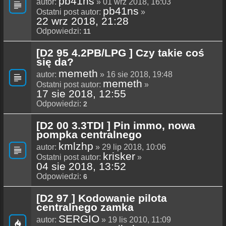
pb41ns
autor:
» 01 wrz 2018, 16:03
pb41ns
Ostatni post autor:
»
22 wrz 2018, 21:28
Odpowiedzi:
11
[D2 95 4.2PB/LPG ] Czy takie coś
się da?
memeth
autor:
» 16 sie 2018, 19:48
memeth
Ostatni post autor:
»
17 sie 2018, 12:55
Odpowiedzi:
2
[D2 00 3.3TDI ] Pin immo, nowa
pompka centralnego
kmlzhp
autor:
» 29 lip 2018, 10:06
krisker
Ostatni post autor:
»
04 sie 2018, 13:52
Odpowiedzi:
6
[D2 97 ] Kodowanie pilota
centralnego zamka
SERGIO
autor:
» 19 lis 2010, 11:09