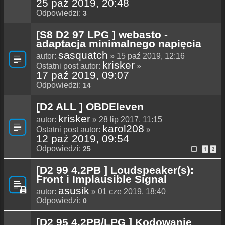
25 paź 2019, 20:48
Odpowiedzi:
3
[S8 D2 97 LPG ] webasto -
adaptacja minimalnego napięcia
sasquatch
autor:
» 15 paź 2019, 12:16
krisker
Ostatni post autor:
»
17 paź 2019, 09:07
Odpowiedzi:
14
[D2 ALL ] OBDEleven
krisker
autor:
» 28 lip 2017, 11:15
karol208
Ostatni post autor:
»
12 paź 2019, 09:54
Odpowiedzi:
25
1
2
[D2 99 4.2PB ] Loudspeaker(s):
Front i Implausible Signal
asusik
autor:
» 01 cze 2019, 18:40
Odpowiedzi:
0
[D2 95 4.2PB/LPG ] Kodowanie