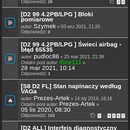
Odpowiedzi:
28
1
2
[D2 99 4.2PB/LPG ] Bloki
pomiarowe
Szymek
autor:
» 03 wrz 2021, 21:20
Odpowiedzi:
0
[D2 99 4.2PB/LPG ] Świeci airbag -
błąd 65535
pudloc86
autor:
» 25 mar 2021, 21:39
dice111
Ostatni post autor:
»
28 mar 2021, 10:14
Odpowiedzi:
3
[S8 D2 FL] Stan napinaczy według
VAGa
Prezes-Artek
autor:
» 14 sty 2019, 16:16
Prezes-Artek
Ostatni post autor:
»
05 lis 2020, 08:30
Odpowiedzi:
103
1
4
5
6
7
…
[D2 ALL] Interfejs diagnostyczny