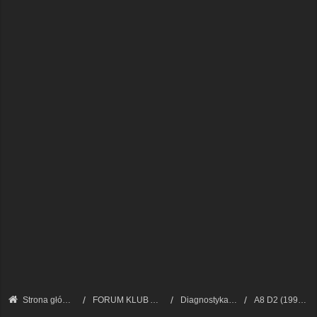
Strona główna
FORUM KLUB AUDI A8 - FORUM TECHNICZNE
Diagnostyka VAG
A8 D2 (1994 - 2002)