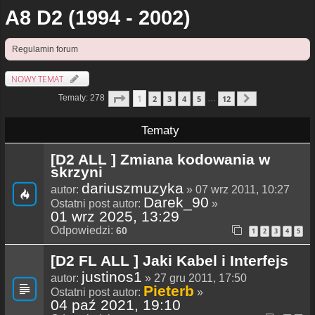
A8 D2 (1994 - 2002)
Regulamin forum
NOWY TEMAT
Strona
1
Z
12
1
Tematy: 278
2
3
4
5
12
…
Następna
Tematy
[D2 ALL ] Zmiana kodowania w
skrzyni
dariuszmuzyka
autor:
» 07 wrz 2011, 10:27
Darek_90
Ostatni post autor:
»
01 wrz 2025, 13:29
Odpowiedzi:
60
1
2
3
4
5
[D2 FL ALL ] Jaki Kabel i Interfejs
justinos1
autor:
» 27 gru 2011, 17:50
Pieterb
Ostatni post autor:
»
04 paź 2021, 19:10