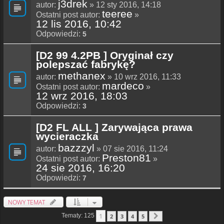
j3drek
autor:
» 12 sty 2016, 14:18
teeree
Ostatni post autor:
»
12 lis 2016, 10:42
Odpowiedzi:
5
[D2 99 4.2PB ] Oryginał czy
polepszać fabrykę?
methanex
autor:
» 10 wrz 2016, 11:33
mardeco
Ostatni post autor:
»
12 wrz 2016, 18:03
Odpowiedzi:
3
[D2 FL ALL ] Zarywająca prawa
wycieraczka
bazzzyl
autor:
» 07 sie 2016, 11:24
Preston81
Ostatni post autor:
»
24 sie 2016, 16:20
Odpowiedzi:
7
NOWY TEMAT
1
Tematy: 125
2
3
4
5
Następna