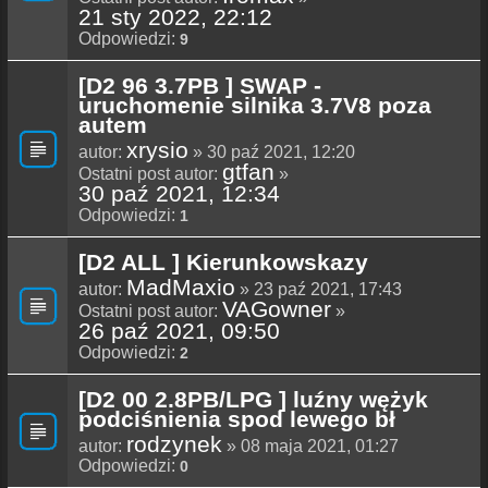
21 sty 2022, 22:12
Odpowiedzi:
9
[D2 96 3.7PB ] SWAP -
uruchomenie silnika 3.7V8 poza
autem
xrysio
autor:
» 30 paź 2021, 12:20
gtfan
Ostatni post autor:
»
30 paź 2021, 12:34
Odpowiedzi:
1
[D2 ALL ] Kierunkowskazy
MadMaxio
autor:
» 23 paź 2021, 17:43
VAGowner
Ostatni post autor:
»
26 paź 2021, 09:50
Odpowiedzi:
2
[D2 00 2.8PB/LPG ] luźny wężyk
podciśnienia spod lewego bł
rodzynek
autor:
» 08 maja 2021, 01:27
Odpowiedzi:
0