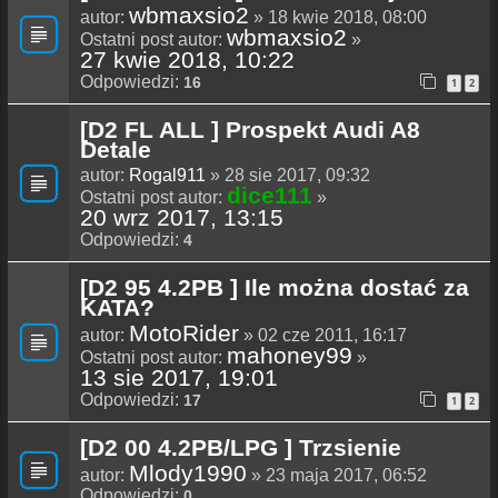
wbmaxsio2
autor:
» 18 kwie 2018, 08:00
wbmaxsio2
Ostatni post autor:
»
27 kwie 2018, 10:22
Odpowiedzi:
16
1
2
[D2 FL ALL ] Prospekt Audi A8
Detale
autor:
Rogal911
» 28 sie 2017, 09:32
dice111
Ostatni post autor:
»
20 wrz 2017, 13:15
Odpowiedzi:
4
[D2 95 4.2PB ] Ile można dostać za
KATA?
MotoRider
autor:
» 02 cze 2011, 16:17
mahoney99
Ostatni post autor:
»
13 sie 2017, 19:01
Odpowiedzi:
17
1
2
[D2 00 4.2PB/LPG ] Trzsienie
Mlody1990
autor:
» 23 maja 2017, 06:52
Odpowiedzi:
0