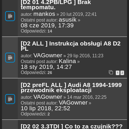
[D2 01 4.2PB/LPG ] Brak
tempomatu.
mankos
autor:
» 20 lut 2019, 22:41
asusik
Ostatni post autor:
»
08 cze 2019, 17:39
Odpowiedzi:
14
[D2 ALL ] Instrukcja obsługi A8 D2
PL
VAGowner
autor:
» 29 lip 2016, 11:23
Kalina
Ostatni post autor:
»
18 sty 2019, 14:27
Odpowiedzi:
26
1
2
[D2 preFL ALL ] Audi A8 1994-1999
przewodnik eksploatacji
VAGowner
autor:
» 14 mar 2016, 22:25
VAGowner
Ostatni post autor:
»
10 lip 2018, 22:52
Odpowiedzi:
2
[D2 02 3.3TDI ] Co to za czujnik???