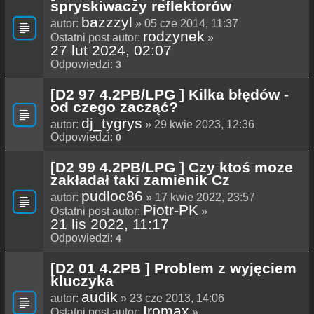
spryskiwaczy reflektorów
bazzzyl
autor:
» 05 cze 2014, 11:37
rodzynek
Ostatni post autor:
»
27 lut 2024, 02:07
Odpowiedzi:
3
[D2 97 4.2PB/LPG ] Kilka błędów -
od czego zacząć?
dj_tygrys
autor:
» 29 kwie 2023, 12:36
Odpowiedzi:
0
[D2 99 4.2PB/LPG ] Czy ktoś moze
zakładał taki zamienik Cz
pudloc86
autor:
» 17 kwie 2022, 23:57
Piotr-PK
Ostatni post autor:
»
21 lis 2022, 11:17
Odpowiedzi:
4
[D2 01 4.2PB ] Problem z wyjęciem
kluczyka
audik
autor:
» 23 cze 2013, 14:06
Iromax
Ostatni post autor:
»