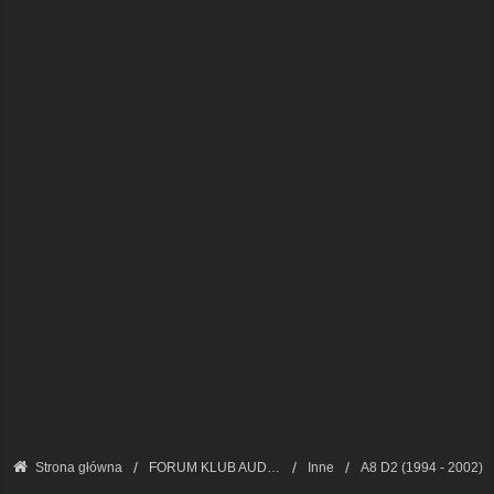
Strona główna
FORUM KLUB AUDI A8 - FORUM TECHNICZNE
Inne
A8 D2 (1994 - 2002)