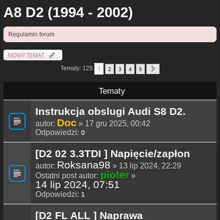
A8 D2 (1994 - 2002)
Regulamin forum
NOWY TEMAT
1
Tematy: 125
2
3
4
5
Następna
Tematy
Instrukcja obslugi Audi S8 D2.
Doc
autor:
» 17 gru 2025, 00:42
Odpowiedzi:
0
[D2 02 3.3TDI ] Napięcie/zapłon
Roksana98
autor:
» 13 lip 2024, 22:29
pioter
Ostatni post autor:
»
14 lip 2024, 07:51
Odpowiedzi:
1
[D2 FL ALL ] Naprawa