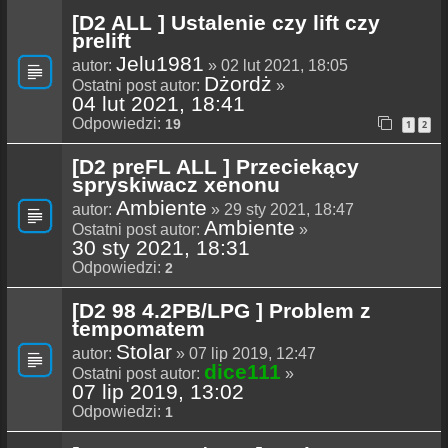
[D2 ALL ] Ustalenie czy lift czy
prelift
Jelu1981
autor:
» 02 lut 2021, 18:05
Dżordż
Ostatni post autor:
»
04 lut 2021, 18:41
Odpowiedzi:
19
1
2
[D2 preFL ALL ] Przeciekący
spryskiwacz xenonu
Ambiente
autor:
» 29 sty 2021, 18:47
Ambiente
Ostatni post autor:
»
30 sty 2021, 18:31
Odpowiedzi:
2
[D2 98 4.2PB/LPG ] Problem z
tempomatem
Stolar
autor:
» 07 lip 2019, 12:47
dice111
Ostatni post autor:
»
07 lip 2019, 13:02
Odpowiedzi:
1