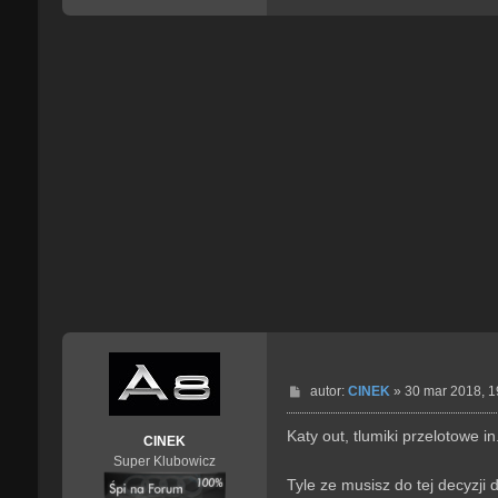
P
autor:
CINEK
»
30 mar 2018, 1
o
s
Katy out, tlumiki przelotowe in.
CINEK
t
Super Klubowicz
Tyle ze musisz do tej decyzji 