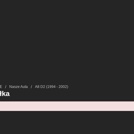
E
Nasze Auta
A8 D2 (1994 - 2002)
łka