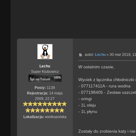
P
autor:
Lechu
»
30 mar 2018, 1
o
s
Lechu
W ostatnim czasie,
t
Super Klubowicz
Wyciek z łącznika chłodniczki 
- 077117411A - rura wodna
Posty:
1139
- 077198405 - Zestaw uszcze
Rejestracja:
14 maja
- oringi
2009, 22:27
- 1L oleju
- 1L płynu
Lokalizacja:
wielkopolska
Zostały do zrobienia katy i ni