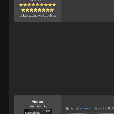
2009, 22:27
Lokalizacja:
wielkopolska
Vincent
Forum Audi A8
P
autor:
Vincent
»
07 sty 2018, 2
o