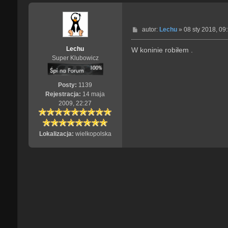
P
autor:
Lechu
»
08 sty 2018, 09
o
s
Lechu
W koninie robiłem .
t
Super Klubowicz
Posty:
1139
Rejestracja:
14 maja
2009, 22:27
Lokalizacja:
wielkopolska