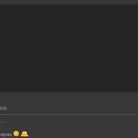
9:32
...
dojrzec