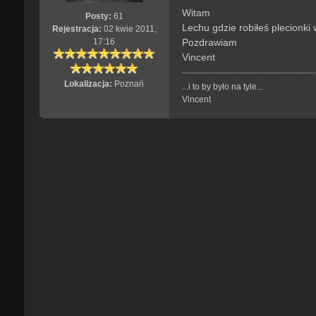
s
Witam
Posty:
61
t
Lechu gdzie robiłeś plecionk
Rejestracja:
02 kwie 2011,
Pozdrawiam
17:16
Vincent
Lokalizacja:
Poznań
...i to by było na tyle...
Vincent