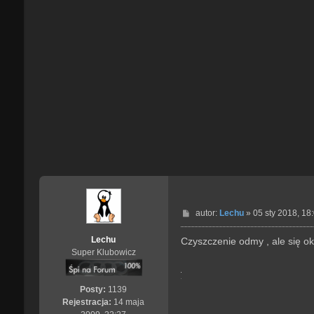
P
autor:
Lechu
»
05 sty 2018, 18
o
s
Lechu
Czyszczenie odmy , ale się oka
t
Super Klubowicz
Posty:
1139
Rejestracja:
14 maja