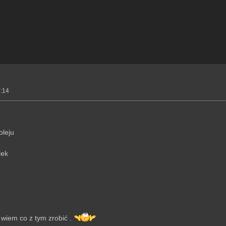
1:14
oleju
lek
e wiem co z tym zrobić .