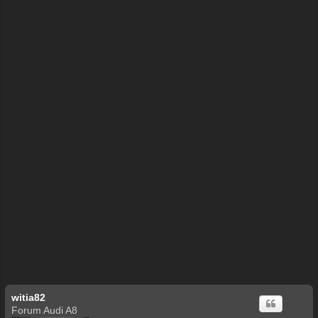
ę
witia82
Forum Audi A8