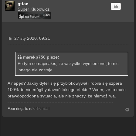
gtfan
Super Klubowicz
P
27 sty 2020, 09:21
o
s
t
marekp750 pisze:
Po tym co napisałeś, że wszystko wymienione, to nic
innego nie zostaje.
A napęd? Jakby dyfer się przyblokowywał i robiła się szpera
100%, to nie mógłby dawać takiego efektu? Wiem, że to mało
prawdopodobna sytuacja, ale nie znaczy, że niemożliwa.
Four rings to rule them all
N
a
g
ó
r
ę