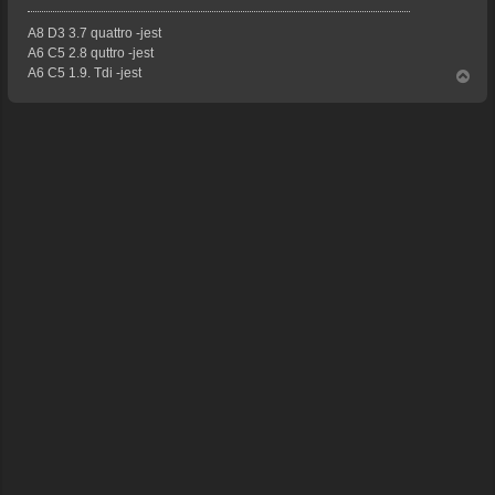
A8 D3 3.7 quattro -jest
A6 C5 2.8 quttro -jest
A6 C5 1.9. Tdi -jest
N
a
g
ó
r
ę