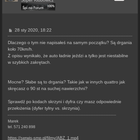
P
28 sty 2020, 18:22
o
s
Dlaczego o tym nie napisałeś na samym początku? Są drgania
t
koło 70km/h.
Z opisu wynikało, że auto ładnie jeździ a tylko jest niestabilne
w szybkich zakrętach.
Mocne? Słabe są to drgania? Takie jak w innych quattro jak
skręcasz o 90 st na suchej nawierzchni?
Sprawdź po kodach skrzyni i dyfra czy masz odpowiednie
przełożenia (dyfer tylny vs. skrzynia).
Marek
tel. 571 240 898
https://serwis-smp.pl/filmy/ABZ_1.mp4