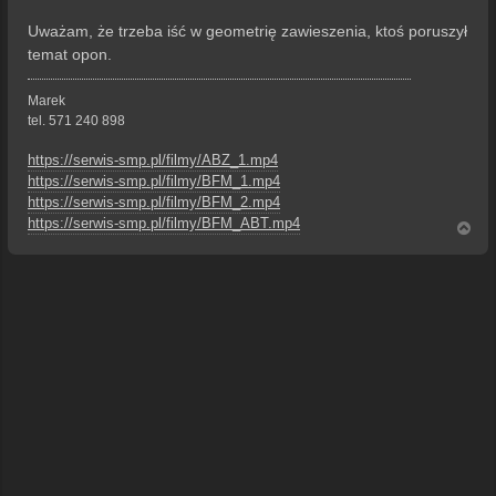
Uważam, że trzeba iść w geometrię zawieszenia, ktoś poruszył
temat opon.
Marek
tel. 571 240 898
https://serwis-smp.pl/filmy/ABZ_1.mp4
https://serwis-smp.pl/filmy/BFM_1.mp4
https://serwis-smp.pl/filmy/BFM_2.mp4
https://serwis-smp.pl/filmy/BFM_ABT.mp4
N
a
g
ó
r
ę