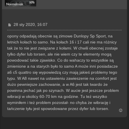
P
28 sty 2020, 16:07
o
s
opony odpadają obecnie są zimowe Dunlopy Sp Sport, na
t
letnich kołach to samo. Na kołach 16 i 17 cali nie ma różnicy
tak że to nie jest związane z kołami. W chwili obecnej zostaje
tylko dyfer lub torsen, ale nie wiem czy te elementy mogą
powodować takie zjawisko. Co do wahaczy to wszystkie są
zmienione a na starych było to samo A może inni posiadacze
a6 c5 quattro się wypowiedzą czy mają jakieś problemy tego
typu. W A8 nawet na ustawieniu zawieszenie na comfort jest
dużo pewniejsze zachowanie, a w A6 jest tak twardo że
powinna jechać jak po szynach. W aucie jest jeszcze problem
wibracji w okolicy 60-70 km na godzine. Tu też wszytko
wyminiłem i też problem pozostał- no chyba że wibrację i
tańczenie tyłu jest spowodowane przez dyfer lub torsen.
N
a
g
ó
r