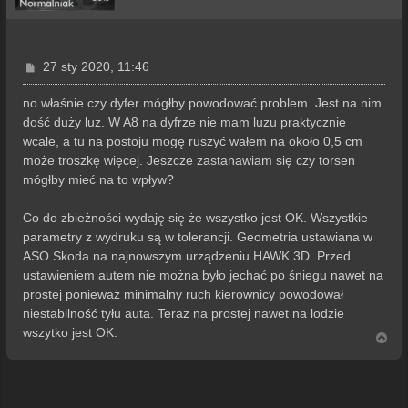
P
27 sty 2020, 11:46
o
s
no właśnie czy dyfer mógłby powodować problem. Jest na nim
t
dość duży luz. W A8 na dyfrze nie mam luzu praktycznie
wcale, a tu na postoju mogę ruszyć wałem na około 0,5 cm
może troszkę więcej. Jeszcze zastanawiam się czy torsen
mógłby mieć na to wpływ?
Co do zbieżności wydaję się że wszystko jest OK. Wszystkie
parametry z wydruku są w tolerancji. Geometria ustawiana w
ASO Skoda na najnowszym urządzeniu HAWK 3D. Przed
ustawieniem autem nie można było jechać po śniegu nawet na
prostej ponieważ minimalny ruch kierownicy powodował
niestabilność tyłu auta. Teraz na prostej nawet na lodzie
wszytko jest OK.
N
a
g
ó
r