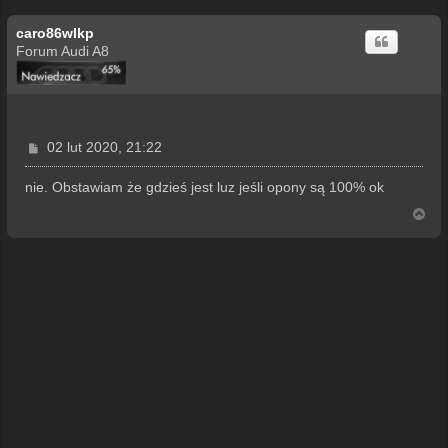
caro86wlkp
Forum Audi A8
P
02 lut 2020, 21:22
o
s
nie. Obstawiam że gdzieś jest luz jeśli opony są 100% ok
t
N
a
g
ó
r
ę