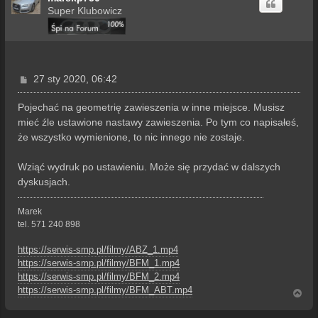
Super Klubowicz
P
27 sty 2020, 06:42
o
s
Pojechać na geometrię zawieszenia w inne miejsce. Musisz
t
mieć źle ustawione nastawy zawieszenia. Po tym co napisałeś,
że wszystko wymienione, to nic innego nie zostaje.
Wziąć wydruk po ustawieniu. Może się przydać w dalszych
dyskusjach.
Marek
tel. 571 240 898
https://serwis-smp.pl/filmy/ABZ_1.mp4
https://serwis-smp.pl/filmy/BFM_1.mp4
https://serwis-smp.pl/filmy/BFM_2.mp4
https://serwis-smp.pl/filmy/BFM_ABT.mp4
N
a
g