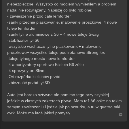
niebezpieczne. Wszystko co mogłem wymieniłem a problem
nadal nie rozwiązany. Napiszę co było robione:
- zawieszenie przod całe lemforder
-sanki przednie piaskowanie, malowanie proszkowe, 4 nowe
tuleje lemforder.
-sanki tylne aluminiowe z S6 + 4 nowe tuleje Swag
-stabilizator tył S6
-wszytskie wachacze tylne piaskowanie+ malowanie
proszkowe+ wszystkie tuleje pouliretanowe Strongflex
-tuleje tylnego mostu nowe lemforder
-4 amortyzatory sportowe Bilstein B6 żółte
-4 sprężyny ori Sline
-Ori rozpórka kielichów przód
-zbieżność przód tył 3D
Auto jest bardzo sztywne ale pomimo tego przy szybkiej
jeździe w ciasnych zakrętach pływa. Mam też A6 ośkę na takim
samym zawieszeniu i jedzie jak po sznurku, a tu w quattro taki
cyrk. Może ma ktoś jakieś pomysły
N
a
g
ó