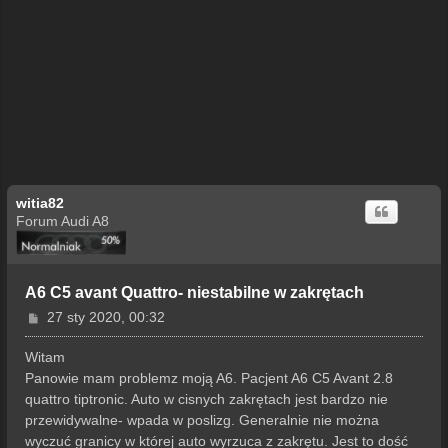
witia82
Forum Audi A8
A6 C5 avant Quattro- niestabilne w zakrętach
P
27 sty 2020, 00:32
o
s
Witam
t
Panowie mam problemz moją A6. Pacjent A6 C5 Avant 2.8
quattro tiptronic. Auto w cisnych zakrętach jest bardzo nie
przewidywalne- wpada w poslizg. Generalnie nie można
wyczuć granicy w której auto wyrzuca z zakrętu. Jest to dość