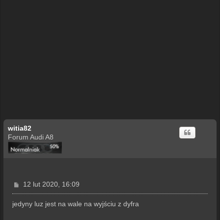
witia82
Forum Audi A8
P
12 lut 2020, 16:09
o
s
jedyny luz jest na wale na wyjściu z dyfra
t