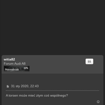
witia82
Forum Audi A8
P
31 sty 2020, 22:43
o
s
A torsen może mieć ztym coś wspólnego?
t
N