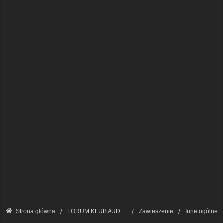
Strona główna
FORUM KLUB AUDI A8 - FORUM TECHNICZNE
Zawieszenie
Inne ogólne