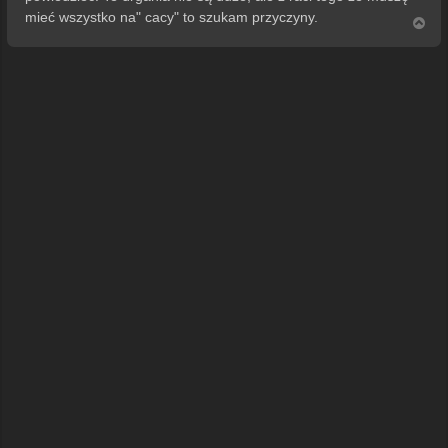
mieć wszystko na" cacy" to szukam przyczyny.
N
a
g
ó
r
ę