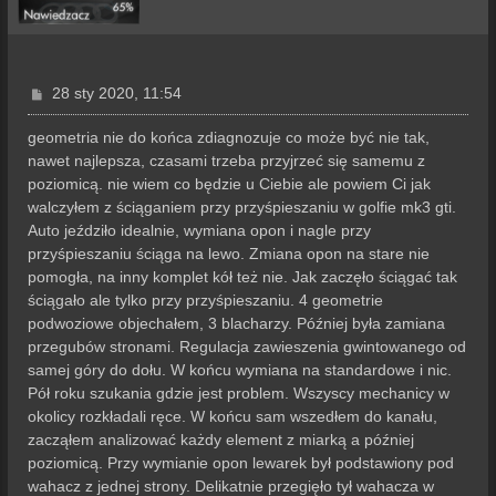
P
28 sty 2020, 11:54
o
s
geometria nie do końca zdiagnozuje co może być nie tak,
t
nawet najlepsza, czasami trzeba przyjrzeć się samemu z
poziomicą. nie wiem co będzie u Ciebie ale powiem Ci jak
walczyłem z ściąganiem przy przyśpieszaniu w golfie mk3 gti.
Auto jeździło idealnie, wymiana opon i nagle przy
przyśpieszaniu ściąga na lewo. Zmiana opon na stare nie
pomogła, na inny komplet kół też nie. Jak zaczęło ściągać tak
ściągało ale tylko przy przyśpieszaniu. 4 geometrie
podwoziowe objechałem, 3 blacharzy. Później była zamiana
przegubów stronami. Regulacja zawieszenia gwintowanego od
samej góry do dołu. W końcu wymiana na standardowe i nic.
Pół roku szukania gdzie jest problem. Wszyscy mechanicy w
okolicy rozkładali ręce. W końcu sam wszedłem do kanału,
zacząłem analizować każdy element z miarką a później
poziomicą. Przy wymianie opon lewarek był podstawiony pod
wahacz z jednej strony. Delikatnie przegięło tył wahacza w