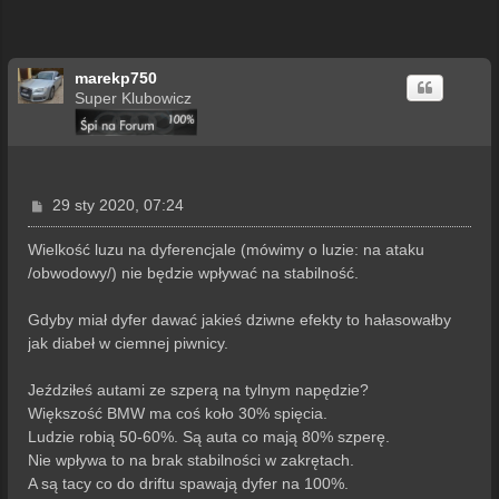
marekp750
Super Klubowicz
P
29 sty 2020, 07:24
o
s
Wielkość luzu na dyferencjale (mówimy o luzie: na ataku
t
/obwodowy/) nie będzie wpływać na stabilność.
Gdyby miał dyfer dawać jakieś dziwne efekty to hałasowałby
jak diabeł w ciemnej piwnicy.
Jeździłeś autami ze szperą na tylnym napędzie?
Większość BMW ma coś koło 30% spięcia.
Ludzie robią 50-60%. Są auta co mają 80% szperę.
Nie wpływa to na brak stabilności w zakrętach.
A są tacy co do driftu spawają dyfer na 100%.