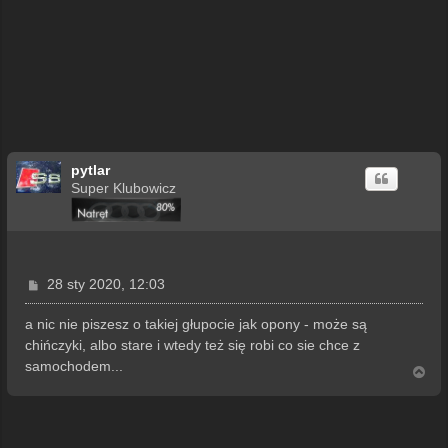
pytlar
Super Klubowicz
P
28 sty 2020, 12:03
o
s
a nic nie piszesz o takiej głupocie jak opony - może są
t
chińczyki, albo stare i wtedy też się robi co sie chce z
samochodem...
N
a
g
ó
r