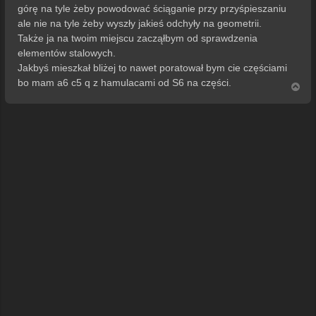
górę na tyle żeby powodować ściąganie przy przyśpieszaniu
ale nie na tyle żeby wyszły jakieś odchyły na geometrii.
Także ja na twoim miejscu zacząłbym od sprawdzenia
elementów stalowych.
Jakbyś mieszkał bliżej to nawet poratował bym cie częściami
bo mam a6 c5 q z hamulacami od S6 na części.
N
a
g
ó
r
ę