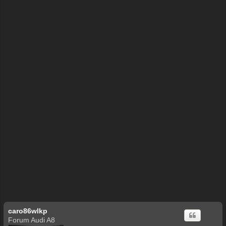
ę
caro86wlkp
Forum Audi A8