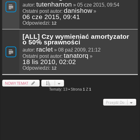
tutenhamon
autor:
» 05 cze 2015, 09:54
danishow
Ostatni post autor:
»
06 cze 2015, 09:41
Odpowiedzi:
12
[ALL] Czy wymieniać amortyzator
o 50% sprawności
raclet
autor:
» 08 paź 2009, 21:12
tanatorq
Ostatni post autor:
»
18 lis 2010, 02:02
Odpowiedzi:
12
NOWY TEMAT
Tematy: 13 • Strona
1
Z
1
Przejdź Do