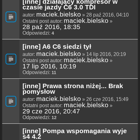
[inne] działający kompresor w
czasie jazdy C6 3.0 TDI
maciek.bielsko
autor:
» 28 paź 2016, 04:10
maciek.bielsko
Ostatni post autor:
»
28 paź 2016, 18:35
Odpowiedzi:
4
[inne] A6 C6 siedzi tył
maciek.bielsko
autor:
» 14 lip 2016, 20:19
maciek.bielsko
Ostatni post autor:
»
17 lip 2016, 10:19
Odpowiedzi:
11
[inne] Prawa strona niżej... Brak
pomysłow
maciek.bielsko
autor:
» 26 cze 2016, 15:49
maciek.bielsko
Ostatni post autor:
»
29 cze 2016, 20:47
Odpowiedzi:
12
[inne] Pompa wspomagania wyje
s4 4.2