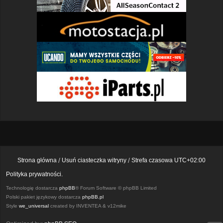
Strona główna
Usuń ciasteczka witryny
Strefa czasowa
UTC+02:00
Polityka prywatności.
Technologię dostarcza
phpBB
® Forum Software © phpBB Limited
Polski pakiet językowy dostarcza
phpBB.pl
Style
we_universal
created by INVENTEA & v12mike