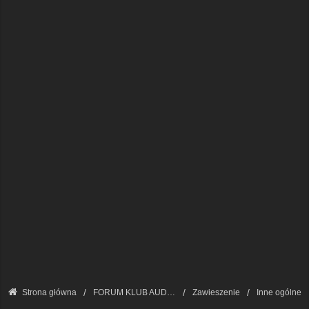
Strona główna
FORUM KLUB AUDI A8 - FORUM TECHNICZNE
Zawieszenie
Inne ogólne