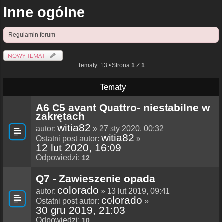
Inne ogólne
Regulamin forum
NOWY TEMAT
Tematy: 13 • Strona
1
Z
1
Tematy
A6 C5 avant Quattro- niestabilne w
zakrętach
witia82
autor:
» 27 sty 2020, 00:32
witia82
Ostatni post autor:
»
12 lut 2020, 16:09
Odpowiedzi:
12
Q7 - Zawieszenie opada
colorado
autor:
» 13 lut 2019, 09:41
colorado
Ostatni post autor:
»
30 gru 2019, 21:03
Odpowiedzi:
10