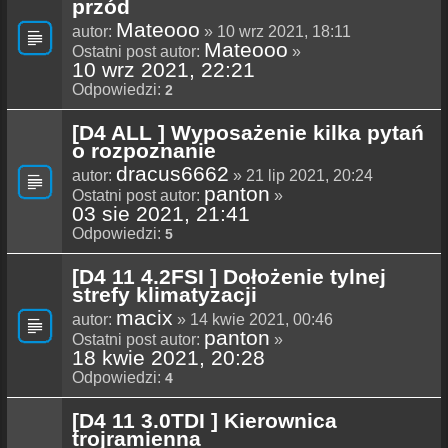
przód
Mateooo
autor:
» 10 wrz 2021, 18:11
Mateooo
Ostatni post autor:
»
10 wrz 2021, 22:21
Odpowiedzi:
2
[D4 ALL ] Wyposażenie kilka pytań
o rozpoznanie
dracus6662
autor:
» 21 lip 2021, 20:24
panton
Ostatni post autor:
»
03 sie 2021, 21:41
Odpowiedzi:
5
[D4 11 4.2FSI ] Dołożenie tylnej
strefy klimatyzacji
macix
autor:
» 14 kwie 2021, 00:46
panton
Ostatni post autor:
»
18 kwie 2021, 20:28
Odpowiedzi:
4
[D4 11 3.0TDI ] Kierownica
trojramienna