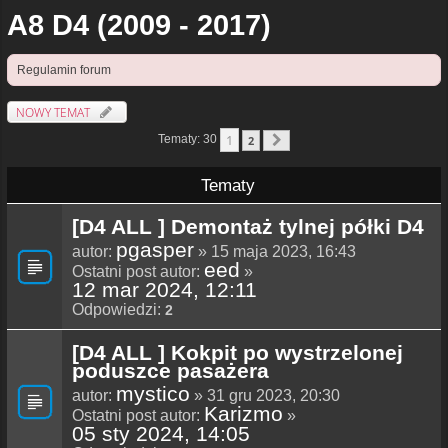
A8 D4 (2009 - 2017)
Regulamin forum
NOWY TEMAT
1
Tematy: 30
2
Następna
Tematy
[D4 ALL ] Demontaż tylnej półki D4
pgasper
autor:
» 15 maja 2023, 16:43
eed
Ostatni post autor:
»
12 mar 2024, 12:11
Odpowiedzi:
2
[D4 ALL ] Kokpit po wystrzelonej
poduszce pasażera
mystico
autor:
» 31 gru 2023, 20:30
Karizmo
Ostatni post autor:
»
05 sty 2024, 14:05