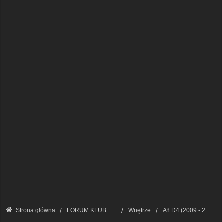
Strona główna
FORUM KLUB AUDI A8 - FORUM TECHNICZNE
Wnętrze
A8 D4 (2009 - 2017)