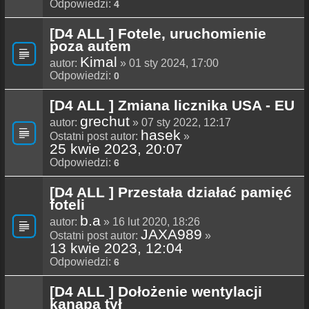
Odpowiedzi:
4
[D4 ALL ] Fotele, uruchomienie
poza autem
Kimal
autor:
» 01 sty 2024, 17:00
Odpowiedzi:
0
[D4 ALL ] Zmiana licznika USA - EU
grechut
autor:
» 07 sty 2022, 12:17
hasek
Ostatni post autor:
»
25 kwie 2023, 20:07
Odpowiedzi:
6
[D4 ALL ] Przestała działać pamięć
foteli
b.a
autor:
» 16 lut 2020, 18:26
JAXA989
Ostatni post autor:
»
13 kwie 2023, 12:04
Odpowiedzi:
6
[D4 ALL ] Dołożenie wentylacji
kanapa tył