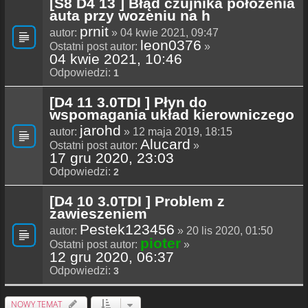
[S8 D4 13 ] Błąd czujnika położenia
auta przy wozeniu na h
prnit
autor:
» 04 kwie 2021, 09:47
leon0376
Ostatni post autor:
»
04 kwie 2021, 10:46
Odpowiedzi:
1
[D4 11 3.0TDI ] Płyn do
wspomagania układ kierowniczego
jarohd
autor:
» 12 maja 2019, 18:15
Alucard
Ostatni post autor:
»
17 gru 2020, 23:03
Odpowiedzi:
2
[D4 10 3.0TDI ] Problem z
zawieszeniem
Pestek123456
autor:
» 20 lis 2020, 01:50
pioter
Ostatni post autor:
»
12 gru 2020, 06:37
Odpowiedzi:
3
NOWY TEMAT