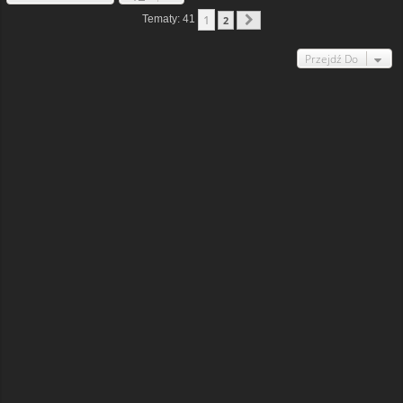
1
Tematy: 41
2
Następna
Przejdź Do