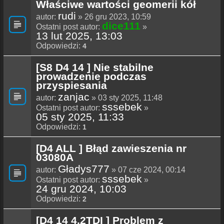
Właściwe wartości geomerii kół
rudi
autor:
» 26 gru 2023, 10:59
dice111
Ostatni post autor:
»
13 lut 2025, 13:03
Odpowiedzi:
4
[S8 D4 14 ] Nie stabilne
prowadzenie podczas
przyspiesania
zanjac
autor:
» 03 sty 2025, 11:48
sssebek
Ostatni post autor:
»
05 sty 2025, 11:33
Odpowiedzi:
1
[D4 ALL ] Błąd zawieszenia nr
03080A
Gładys777
autor:
» 07 cze 2024, 00:14
sssebek
Ostatni post autor:
»
24 gru 2024, 10:03
Odpowiedzi:
2
[D4 14 4.2TDI ] Problem z