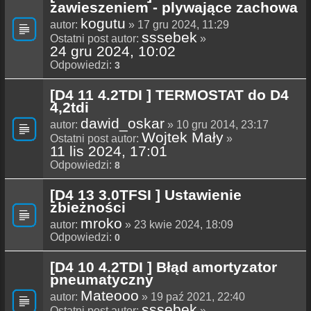
zawieszeniem - plywające zachowa
kogutu
autor:
» 17 gru 2024, 11:29
sssebek
Ostatni post autor:
»
24 gru 2024, 10:02
Odpowiedzi:
3
[D4 11 4.2TDI ] TERMOSTAT do D4
4,2tdi
dawid_oskar
autor:
» 10 gru 2014, 23:17
Wojtek Mały
Ostatni post autor:
»
11 lis 2024, 17:01
Odpowiedzi:
8
[D4 13 3.0TFSI ] Ustawienie
zbieżności
mroko
autor:
» 23 kwie 2024, 18:09
Odpowiedzi:
0
[D4 10 4.2TDI ] Błąd amortyzator
pneumatyczny
Mateooo
autor:
» 19 paź 2021, 22:40
sssebek
Ostatni post autor:
»