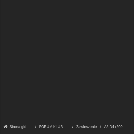
Strona główna
FORUM KLUB AUDI A8 - FORUM TECHNICZNE
Zawieszenie
A8 D4 (2009 - 2017)