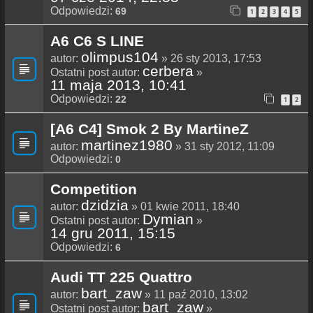
Odpowiedzi:
69
1
2
3
4
5
A6 C6 S LINE
olimpus104
autor:
» 26 sty 2013, 17:53
cerbera
Ostatni post autor:
»
11 maja 2013, 10:41
Odpowiedzi:
22
1
2
[A6 C4] Smok 2 By MartineZ
martinez1980
autor:
» 31 sty 2012, 11:09
Odpowiedzi:
0
Competition
dzidzia
autor:
» 01 kwie 2011, 18:40
Dymian
Ostatni post autor:
»
14 gru 2011, 15:15
Odpowiedzi:
6
Audi TT 225 Quattro
bart_zaw
autor:
» 11 paź 2010, 13:02
bart_zaw
Ostatni post autor:
»