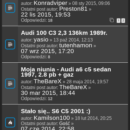
Konradviper
autor:
» 08 sty 2015, 09:06
Preston81
Ostatni post autor:
»
22 lis 2015, 19:53
Odpowiedzi:
18
1
2
Audi 100 C3 2,3 136km 1989r.
yasio
autor:
» 13 paź 2014, 12:13
tutenhamon
Ostatni post autor:
»
07 wrz 2015, 17:20
Odpowiedzi:
8
Moja niunia - Audi a6 c5 sedan
1997, 2.8 pb + gaz
TheBareX
autor:
» 28 maja 2014, 19:57
TheBareX
Ostatni post autor:
»
30 mar 2015, 18:44
Odpowiedzi:
12
Stało się.. S6 C5 2001 :)
Kamilson100
autor:
» 18 lut 2014, 20:25
Ostatni post autor:
Gość
»
07 cze 2014, 22:58