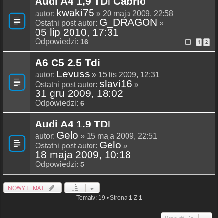
Audi A4 1,9 TDI Cabrio
kwaki75
autor:
» 20 maja 2009, 22:58
G_DRAGON
Ostatni post autor:
»
05 lip 2010, 17:31
Odpowiedzi:
16
1
2
A6 C5 2.5 Tdi
Levuss
autor:
» 15 lis 2009, 12:31
slavi16
Ostatni post autor:
»
31 gru 2009, 18:02
Odpowiedzi:
6
Audi A4 1.9 TDI
Gelo
autor:
» 15 maja 2009, 22:51
Gelo
Ostatni post autor:
»
18 maja 2009, 10:18
Odpowiedzi:
5
NOWY TEMAT
Tematy: 19 • Strona
1
Z
1
Przejdź Do