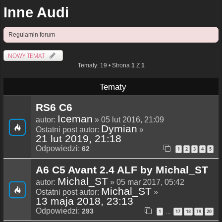
Inne Audi
Regulamin forum
NOWY TEMAT
Tematy: 19 • Strona
1
Z
1
Tematy
RS6 C6
Iceman
autor:
» 05 lut 2016, 21:09
Dymian
Ostatni post autor:
»
21 lut 2019, 21:18
Odpowiedzi:
62
1
2
3
4
5
A6 C5 Avant 2.4 ALF by Michal_ST
Michal_ST
autor:
» 05 mar 2017, 05:42
Michal_ST
Ostatni post autor:
»
13 maja 2018, 23:13
Odpowiedzi:
293
1
17
18
19
20
…