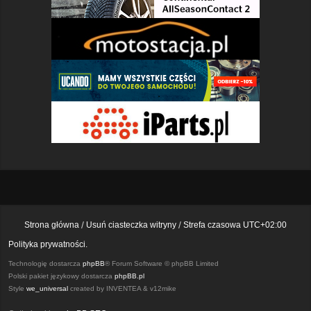
Strona główna
Usuń ciasteczka witryny
Strefa czasowa
UTC+02:00
Polityka prywatności.
Technologię dostarcza
phpBB
® Forum Software © phpBB Limited
Polski pakiet językowy dostarcza
phpBB.pl
Style
we_universal
created by INVENTEA & v12mike