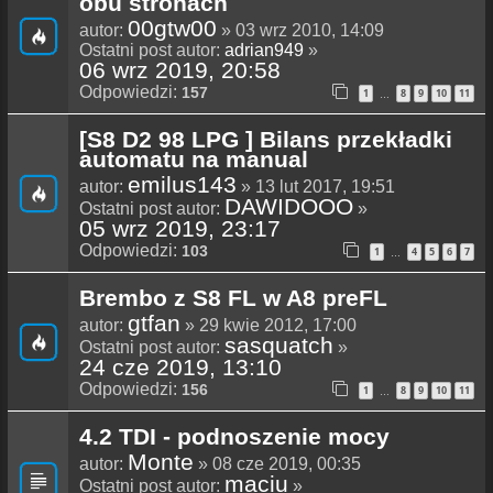
obu stronach
00gtw00
autor:
» 03 wrz 2010, 14:09
Ostatni post autor:
adrian949
»
06 wrz 2019, 20:58
Odpowiedzi:
157
1
8
9
10
11
…
[S8 D2 98 LPG ] Bilans przekładki
automatu na manual
emilus143
autor:
» 13 lut 2017, 19:51
DAWIDOOO
Ostatni post autor:
»
05 wrz 2019, 23:17
Odpowiedzi:
103
1
4
5
6
7
…
Brembo z S8 FL w A8 preFL
gtfan
autor:
» 29 kwie 2012, 17:00
sasquatch
Ostatni post autor:
»
24 cze 2019, 13:10
Odpowiedzi:
156
1
8
9
10
11
…
4.2 TDI - podnoszenie mocy
Monte
autor:
» 08 cze 2019, 00:35
maciu
Ostatni post autor:
»