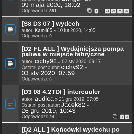
09 maja 2020, 18:02
Odpowiedzi:
381
1
23
24
25
26
…
[S8 D3 07 ] wydech
autor:
Kamil85
» 10 lut 2020, 14:05
Odpowiedzi:
0
[D2 FL ALL ] Wydajniejsza pompa
paliwa w miejsce fabryczne
cichy92
autor:
» 02 sty 2020, 09:17
cichy92
Ostatni post autor:
»
03 sty 2020, 07:59
Odpowiedzi:
6
[D3 08 4.2TDI ] intercooler
audica
autor:
» 21 gru 2019, 07:05
Jacek82
Ostatni post autor:
»
26 gru 2019, 10:43
Odpowiedzi:
24
1
2
[D2 ALL ] Końcówki wydechu po