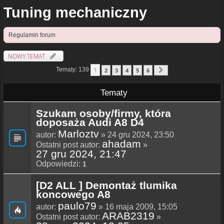
Tuning mechaniczny
Regulamin forum
NOWY TEMAT
1
Tematy: 139
2
3
4
5
6
Następna
Tematy
Szukam osoby/firmy, która
doposaża Audi A8 D4
Marloztv
autor:
» 24 gru 2024, 23:50
ahadam
Ostatni post autor:
»
27 gru 2024, 21:47
Odpowiedzi:
1
[D2 ALL ] Demontaż tlumika
koncowego A8
paulo79
autor:
» 16 maja 2009, 15:05
ARAB2319
Ostatni post autor:
»