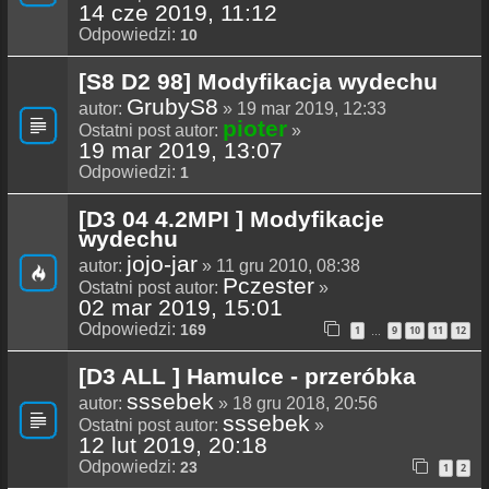
14 cze 2019, 11:12
Odpowiedzi:
10
[S8 D2 98] Modyfikacja wydechu
GrubyS8
autor:
» 19 mar 2019, 12:33
pioter
Ostatni post autor:
»
19 mar 2019, 13:07
Odpowiedzi:
1
[D3 04 4.2MPI ] Modyfikacje
wydechu
jojo-jar
autor:
» 11 gru 2010, 08:38
Pczester
Ostatni post autor:
»
02 mar 2019, 15:01
Odpowiedzi:
169
1
9
10
11
12
…
[D3 ALL ] Hamulce - przeróbka
sssebek
autor:
» 18 gru 2018, 20:56
sssebek
Ostatni post autor:
»
12 lut 2019, 20:18
Odpowiedzi:
23
1
2