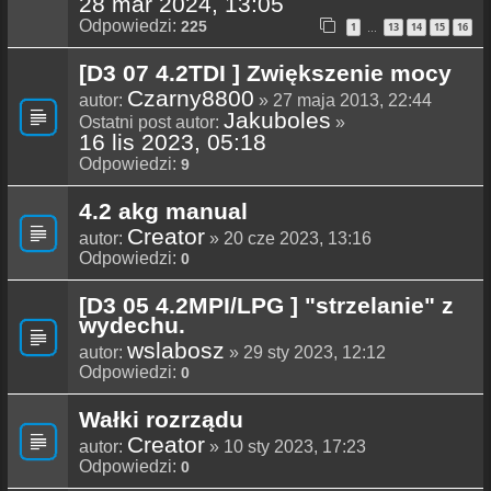
28 mar 2024, 13:05
Odpowiedzi:
225
1
13
14
15
16
…
[D3 07 4.2TDI ] Zwiększenie mocy
Czarny8800
autor:
» 27 maja 2013, 22:44
Jakuboles
Ostatni post autor:
»
16 lis 2023, 05:18
Odpowiedzi:
9
4.2 akg manual
Creator
autor:
» 20 cze 2023, 13:16
Odpowiedzi:
0
[D3 05 4.2MPI/LPG ] "strzelanie" z
wydechu.
wslabosz
autor:
» 29 sty 2023, 12:12
Odpowiedzi:
0
Wałki rozrządu
Creator
autor:
» 10 sty 2023, 17:23
Odpowiedzi:
0