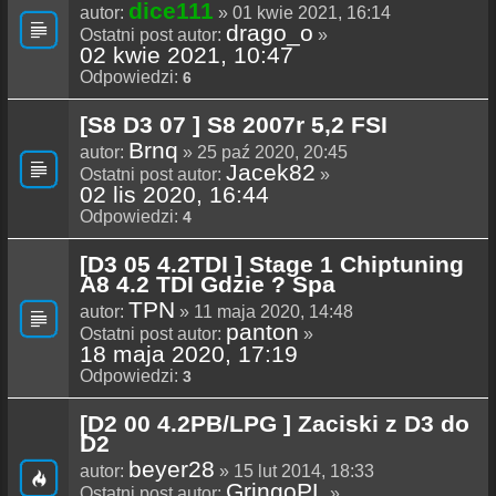
dice111
autor:
» 01 kwie 2021, 16:14
drago_o
Ostatni post autor:
»
02 kwie 2021, 10:47
Odpowiedzi:
6
[S8 D3 07 ] S8 2007r 5,2 FSI
Brnq
autor:
» 25 paź 2020, 20:45
Jacek82
Ostatni post autor:
»
02 lis 2020, 16:44
Odpowiedzi:
4
[D3 05 4.2TDI ] Stage 1 Chiptuning
A8 4.2 TDI Gdzie ? Spa
TPN
autor:
» 11 maja 2020, 14:48
panton
Ostatni post autor:
»
18 maja 2020, 17:19
Odpowiedzi:
3
[D2 00 4.2PB/LPG ] Zaciski z D3 do
D2
beyer28
autor:
» 15 lut 2014, 18:33
GringoPL
Ostatni post autor:
»