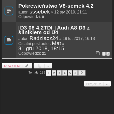
Pokrewieństwo V8-semek 4,2
sssebek
autor:
» 12 sty 2019, 21:11
Odpowiedzi:
0
[D3 08 4.2TDI ] Audi A8 D3 z
silnikiem od D4
Radziacz24
autor:
» 19 lut 2017, 16:18
Mat
Ostatni post autor:
»
31 gru 2018, 18:15
Odpowiedzi:
21
1
2
NOWY TEMAT
1
Tematy: 139
2
3
4
5
6
Następna
Przejdź Do