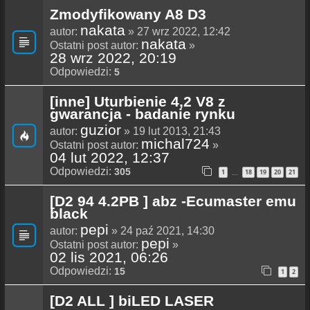
Zmodyfikowany A8 D3
nakata
autor:
» 27 wrz 2022, 12:42
nakata
Ostatni post autor:
»
28 wrz 2022, 20:19
Odpowiedzi:
5
[inne] Uturbienie 4,2 V8 z
gwarancja - badanie rynku
guzior
autor:
» 19 lut 2013, 21:43
michal724
Ostatni post autor:
»
04 lut 2022, 12:37
Odpowiedzi:
305
1
18
19
20
21
…
[D2 94 4.2PB ] abz -Ecumaster emu
black
pepi
autor:
» 24 paź 2021, 14:30
pepi
Ostatni post autor:
»
02 lis 2021, 06:26
Odpowiedzi:
15
1
2
[D2 ALL ] biLED LASER