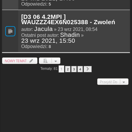
Odpowiedzi:
5
[D3 06 4.2MPI ]
WAUZZZ4EX6N025388 - Zwoleń
Jacula
autor:
» 23 wrz 2021, 08:54
Shadin
Ostatni post autor:
»
23 wrz 2021, 15:50
Odpowiedzi:
8
NOWY TEMAT
1
Tematy: 81
2
3
4
Następna
Przejdź Do