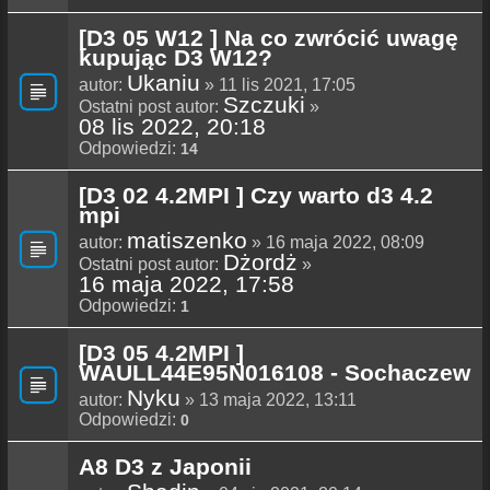
[D3 05 W12 ] Na co zwrócić uwagę
kupując D3 W12?
Ukaniu
autor:
» 11 lis 2021, 17:05
Szczuki
Ostatni post autor:
»
08 lis 2022, 20:18
Odpowiedzi:
14
[D3 02 4.2MPI ] Czy warto d3 4.2
mpi
matiszenko
autor:
» 16 maja 2022, 08:09
Dżordż
Ostatni post autor:
»
16 maja 2022, 17:58
Odpowiedzi:
1
[D3 05 4.2MPI ]
WAULL44E95N016108 - Sochaczew
Nyku
autor:
» 13 maja 2022, 13:11
Odpowiedzi:
0
A8 D3 z Japonii