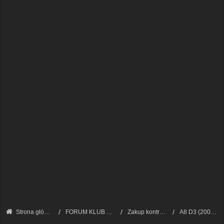
Strona główna
FORUM KLUB AUDI A8 - FORUM PODSTAWOWE
Zakup kontrolowany - kupujemy A8/S8
A8 D3 (2002 - 2009)