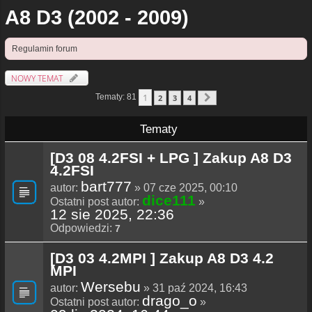
A8 D3 (2002 - 2009)
Regulamin forum
NOWY TEMAT
1
Tematy: 81
2
3
4
Następna
Tematy
[D3 08 4.2FSI + LPG ] Zakup A8 D3
4.2FSI
bart777
autor:
» 07 cze 2025, 00:10
dice111
Ostatni post autor:
»
12 sie 2025, 22:36
Odpowiedzi:
7
[D3 03 4.2MPI ] Zakup A8 D3 4.2
MPI
Wersebu
autor:
» 31 paź 2024, 16:43
drago_o
Ostatni post autor:
»