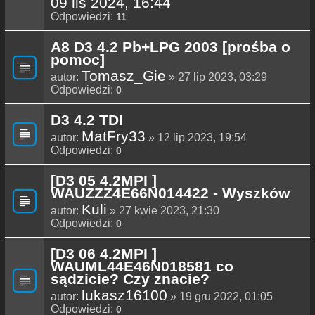
09 lis 2024, 16:44
Odpowiedzi:
11
A8 D3 4.2 Pb+LPG 2003 [prośba o
pomoc]
Tomasz_Gie
autor:
» 27 lip 2023, 03:29
Odpowiedzi:
0
D3 4.2 TDI
MatFry33
autor:
» 12 lip 2023, 19:54
Odpowiedzi:
0
[D3 05 4.2MPI ]
WAUZZZ4E66N014422 - Wyszków
Kuli
autor:
» 27 kwie 2023, 21:30
Odpowiedzi:
0
[D3 06 4.2MPI ]
WAUML44E46N018581 co
sądzicie? Czy znacie?
lukasz16100
autor:
» 19 gru 2022, 01:05
Odpowiedzi:
0