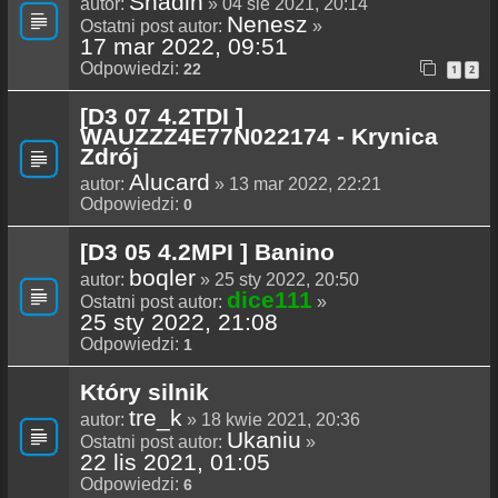
Shadin
autor:
» 04 sie 2021, 20:14
Nenesz
Ostatni post autor:
»
17 mar 2022, 09:51
Odpowiedzi:
22
1
2
[D3 07 4.2TDI ]
WAUZZZ4E77N022174 - Krynica
Zdrój
Alucard
autor:
» 13 mar 2022, 22:21
Odpowiedzi:
0
[D3 05 4.2MPI ] Banino
boqler
autor:
» 25 sty 2022, 20:50
dice111
Ostatni post autor:
»
25 sty 2022, 21:08
Odpowiedzi:
1
Który silnik
tre_k
autor:
» 18 kwie 2021, 20:36
Ukaniu
Ostatni post autor:
»
22 lis 2021, 01:05
Odpowiedzi:
6