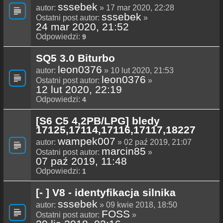
sssebek
autor:
» 17 mar 2020, 22:28
sssebek
Ostatni post autor:
»
24 mar 2020, 21:52
Odpowiedzi:
9
SQ5 3.0 Biturbo
leon0376
autor:
» 10 lut 2020, 21:53
leon0376
Ostatni post autor:
»
12 lut 2020, 22:19
Odpowiedzi:
4
[S6 C5 4,2PB/LPG] bledy
17125,17114,17116,17117,18227
wampek007
autor:
» 02 paź 2019, 21:07
marcin85
Ostatni post autor:
»
07 paź 2019, 11:48
Odpowiedzi:
1
[- ] V8 - identyfikacja silnika
sssebek
autor:
» 09 kwie 2018, 18:50
FOSS
Ostatni post autor:
»