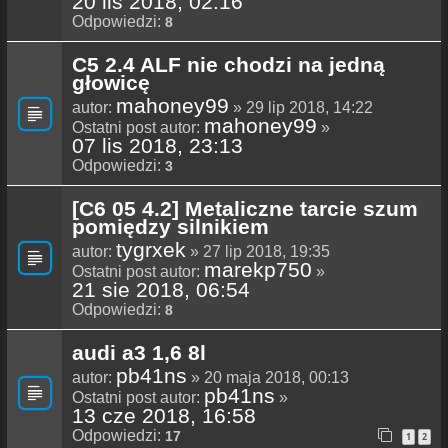
20 lis 2018, 02:16
Odpowiedzi:
8
C5 2.4 ALF nie chodzi na jedną
głowicę
mahoney99
autor:
» 29 lip 2018, 14:22
mahoney99
Ostatni post autor:
»
07 lis 2018, 23:13
Odpowiedzi:
3
[C6 05 4.2] Metaliczne tarcie szum
pomiędzy silnikiem
tygrxek
autor:
» 27 lip 2018, 19:35
marekp750
Ostatni post autor:
»
21 sie 2018, 06:54
Odpowiedzi:
8
audi a3 1,6 8l
pb41ns
autor:
» 20 maja 2018, 00:13
pb41ns
Ostatni post autor:
»
13 cze 2018, 16:58
Odpowiedzi:
17
1
2