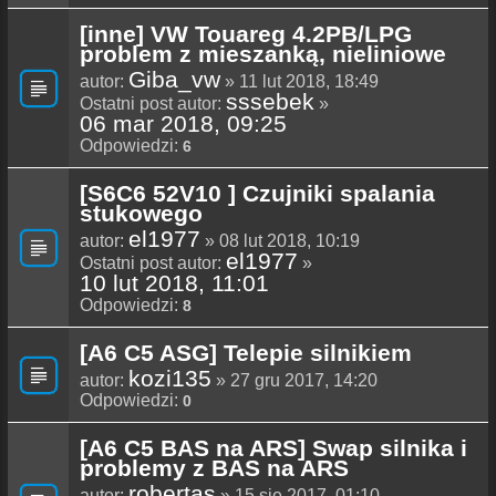
[inne] VW Touareg 4.2PB/LPG
problem z mieszanką, nieliniowe
Giba_vw
autor:
» 11 lut 2018, 18:49
sssebek
Ostatni post autor:
»
06 mar 2018, 09:25
Odpowiedzi:
6
[S6C6 52V10 ] Czujniki spalania
stukowego
el1977
autor:
» 08 lut 2018, 10:19
el1977
Ostatni post autor:
»
10 lut 2018, 11:01
Odpowiedzi:
8
[A6 C5 ASG] Telepie silnikiem
kozi135
autor:
» 27 gru 2017, 14:20
Odpowiedzi:
0
[A6 C5 BAS na ARS] Swap silnika i
problemy z BAS na ARS
robertas
autor:
» 15 sie 2017, 01:10