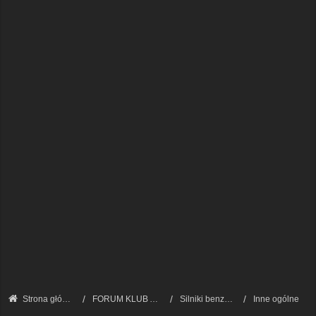
Strona główna
FORUM KLUB AUDI A8 - FORUM TECHNICZNE
Silniki benzynowe i LPG
Inne ogólne