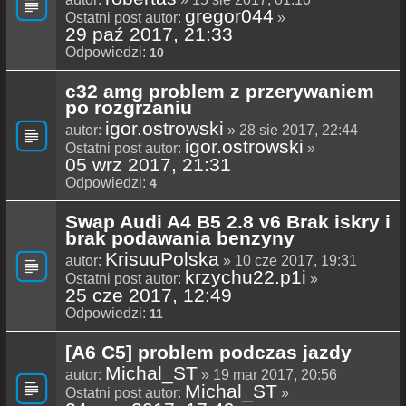
gregor044
Ostatni post autor:
»
29 paź 2017, 21:33
Odpowiedzi:
10
c32 amg problem z przerywaniem
po rozgrzaniu
igor.ostrowski
autor:
» 28 sie 2017, 22:44
igor.ostrowski
Ostatni post autor:
»
05 wrz 2017, 21:31
Odpowiedzi:
4
Swap Audi A4 B5 2.8 v6 Brak iskry i
brak podawania benzyny
KrisuuPolska
autor:
» 10 cze 2017, 19:31
krzychu22.p1i
Ostatni post autor:
»
25 cze 2017, 12:49
Odpowiedzi:
11
[A6 C5] problem podczas jazdy
Michal_ST
autor:
» 19 mar 2017, 20:56
Michal_ST
Ostatni post autor:
»