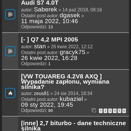
Audi S7 4.0T
Saberek
autor:
» 14 paź 2018, 08:16
dgasek
Ostatni post autor:
»
11 maja 2022, 10:46
Odpowiedzi:
13
[- ] Q7 4,2 MPI 2005
stan
autor:
» 26 kwie 2022, 12:12
gracyk75
Ostatni post autor:
»
26 kwie 2022, 16:28
Odpowiedzi:
1
[VW TOUAREG 4.2V8 AXQ ]
Wypadanie zapłonu, wymiana
silnika?
autor:
zeus81
» 24 sie 2014, 18:34
kubaziel
Ostatni post autor:
»
09 sty 2022, 19:45
Odpowiedzi:
80
1
2
3
4
5
6
[inne] 2,7 biturbo - dane techniczne
silnika