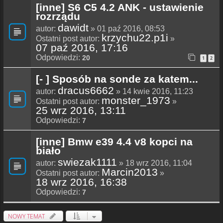
[inne] S6 C5 4.2 ANK - ustawienie
rozrządu
dawidt
autor:
» 01 paź 2016, 08:53
krzychu22.p1i
Ostatni post autor:
»
07 paź 2016, 17:16
Odpowiedzi:
20
1
2
[- ] Sposób na sonde za katem...
dracus6662
autor:
» 14 kwie 2016, 11:23
monster_1973
Ostatni post autor:
»
25 wrz 2016, 13:11
Odpowiedzi:
7
[inne] Bmw e39 4.4 v8 kopci na
biało
swiezak1111
autor:
» 18 wrz 2016, 11:04
Marcin2013
Ostatni post autor:
»
18 wrz 2016, 16:38
Odpowiedzi:
7
NOWY TEMAT