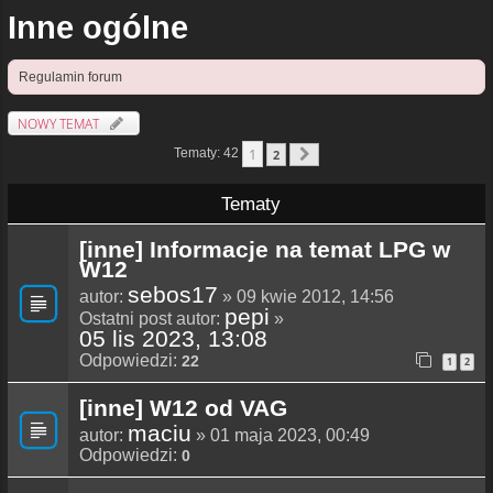
Inne ogólne
Regulamin forum
NOWY TEMAT
1
Tematy: 42
2
Następna
Tematy
[inne] Informacje na temat LPG w
W12
sebos17
autor:
» 09 kwie 2012, 14:56
pepi
Ostatni post autor:
»
05 lis 2023, 13:08
Odpowiedzi:
22
1
2
[inne] W12 od VAG
maciu
autor:
» 01 maja 2023, 00:49
Odpowiedzi:
0