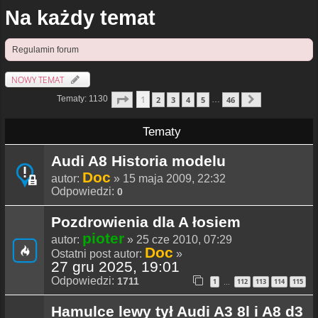
Na każdy temat
Regulamin forum
NOWY TEMAT
Strona
1
Z
46
1
Tematy: 1130
2
3
4
5
46
…
Następna
Tematy
Audi A8 Historia modelu
Doc
autor:
» 15 maja 2009, 22:32
Odpowiedzi:
0
Pozdrowienia dla A łosiem
pioter
autor:
» 25 cze 2010, 07:29
Doc
Ostatni post autor:
»
27 gru 2025, 19:01
Odpowiedzi:
1711
1
112
113
114
115
…
Hamulce lewy tył Audi A3 8l i A8 d3