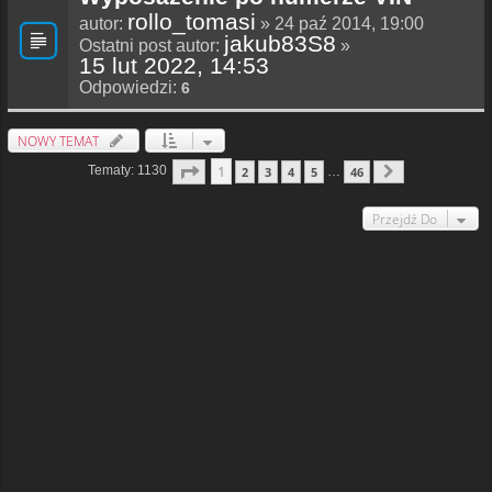
rollo_tomasi
autor:
» 24 paź 2014, 19:00
jakub83S8
Ostatni post autor:
»
15 lut 2022, 14:53
Odpowiedzi:
6
NOWY TEMAT
Strona
1
Z
46
1
Tematy: 1130
2
3
4
5
46
…
Następna
Przejdź Do