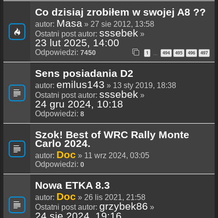
Co dzisiaj zrobiłem w swojej A8 ??
Masa
autor:
» 27 sie 2012, 13:58
sssebek
Ostatni post autor:
»
23 lut 2025, 14:00
Odpowiedzi:
7450
1
494
495
496
497
…
Sens posiadania D2
emilus143
autor:
» 13 sty 2019, 18:38
sssebek
Ostatni post autor:
»
24 gru 2024, 10:18
Odpowiedzi:
8
Szok! Best of WRC Rally Monte
Carlo 2024.
Doc
autor:
» 11 wrz 2024, 03:05
Odpowiedzi:
0
Nowa ETKA 8.3
Doc
autor:
» 26 lis 2021, 21:58
grzybek86
Ostatni post autor:
»
24 sie 2024, 19:16