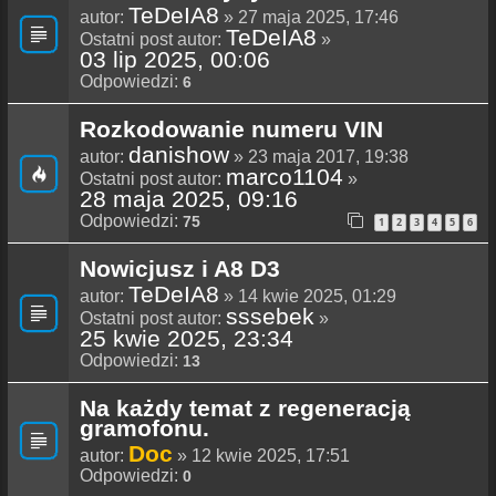
TeDeIA8
autor:
» 27 maja 2025, 17:46
TeDeIA8
Ostatni post autor:
»
03 lip 2025, 00:06
Odpowiedzi:
6
Rozkodowanie numeru VIN
danishow
autor:
» 23 maja 2017, 19:38
marco1104
Ostatni post autor:
»
28 maja 2025, 09:16
Odpowiedzi:
75
1
2
3
4
5
6
Nowicjusz i A8 D3
TeDeIA8
autor:
» 14 kwie 2025, 01:29
sssebek
Ostatni post autor:
»
25 kwie 2025, 23:34
Odpowiedzi:
13
Na każdy temat z regeneracją
gramofonu.
Doc
autor:
» 12 kwie 2025, 17:51
Odpowiedzi:
0